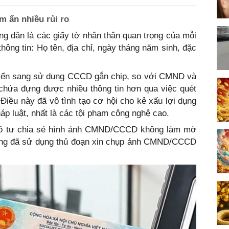
m ẩn nhiều rủi ro
 dân là các giấy tờ nhân thân quan trọng của mỗi
thông tin: Họ tên, địa chỉ, ngày tháng năm sinh, đặc
yển sang sử dụng CCCD gắn chip, so với CMND và
ứa đựng được nhiều thông tin hơn qua việc quét
 Điều này đã vô tình tạo cơ hội cho kẻ xấu lợi dụng
p luật, nhất là các tội phạm công nghệ cao.
 vô tư chia sẻ hình ảnh CMND/CCCD không làm mờ
tượng đã sử dụng thủ đoạn xin chụp ảnh CMND/CCCD