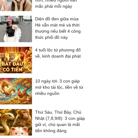
hơn, nhiều người vẫn
mắc phải mỗi ngày
Diện đồ đen giữa mùa
Hè vẫn mát mẻ và thời
thượng nếu biết 4 công
thức phối đồ này
4 tuổi lộc tứ phương đổ
về, kinh doanh đại phát
10 ngày tới: 3 con giáp
mở kho tài lộc, tiền về từ
nhiều nguồn
Thứ Sáu, Thứ Bảy, Chủ
Nhật (7,8,9/8): 3 con giáp
giữ ví, chủ quan là mất
tiền không đáng