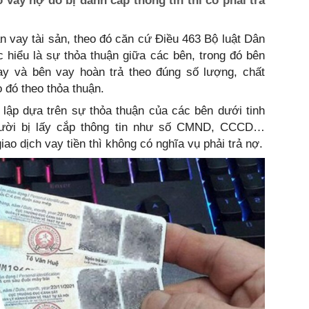
vay nợ do bị đánh cắp thông tin thì có phải trả
 vay tài sản, theo đó căn cứ Điều 463 Bộ luật Dân
 hiểu là sự thỏa thuận giữa các bên, trong đó bên
ay và bên vay hoàn trả theo đúng số lượng, chất
o đó theo thỏa thuận.
lập dựa trên sự thỏa thuận của các bên dưới tinh
gười bị lấy cắp thông tin như số CMND, CCCD…
iao dịch vay tiền thì không có nghĩa vụ phải trả nợ.