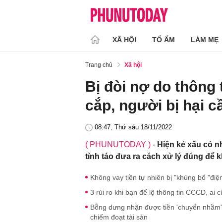
XÃ HỘI
TỔ ẤM
LÀM MẸ
Trang chủ
Xã hội
Bị đòi nợ do thôn
cắp, người bị hại 
08:47, Thứ sáu 18/11/2022
( PHUNUTODAY )
-
Hiện kẻ xấu có nh
tỉnh táo đưa ra cách xử lý đúng để k
Không vay tiền tự nhiên bị "khủng bố "điệ
3 rủi ro khi bạn để lộ thông tin CCCD, ai
Bỗng dưng nhận được tiền 'chuyển nhầm' t
chiếm đoạt tài sản