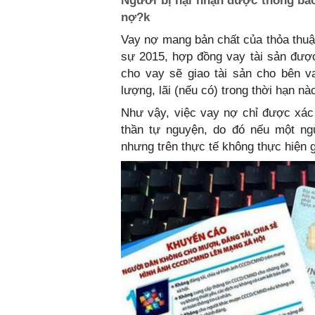
Người bị hại nhận được thông báo 
nợ?k
Vay nợ mang bản chất của thỏa thuận
sự 2015, hợp đồng vay tài sản được
cho vay sẽ giao tài sản cho bên v
lượng, lãi (nếu có) trong thời hạn nà
Như vậy, việc vay nợ chỉ được xác 
thần tự nguyện, do đó nếu một n
nhưng trên thực tế không thực hiện g