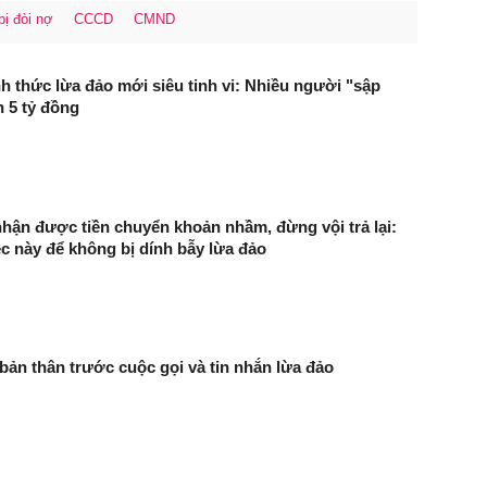
bị đòi nợ
CCCD
CMND
nh thức lừa đảo mới siêu tinh vi: Nhiều người "sập
 5 tỷ đồng
ận được tiền chuyển khoản nhầm, đừng vội trả lại:
c này để không bị dính bẫy lừa đảo
bản thân trước cuộc gọi và tin nhắn lừa đảo