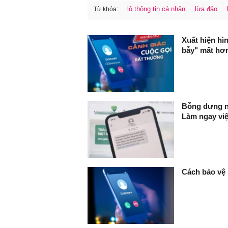
lộ thông tin cá nhân
lừa đảo
Từ khóa:
FaceBook
Xuất hiện hì
bẫy" mất hơn
Bỗng dưng nh
Làm ngay việ
Cách bảo vệ 