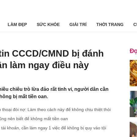
LÀM ĐẸP
SỨC KHỎE
GIẢI TRÍ
THỜI TRANG
C
Đọ
g tin CCCD/CMND bị đánh
cần làm ngay điều này
iều chiêu trò lừa đảo rất tinh vi, người dân cần
hông bị mất tiền oan.
n thoại đòi nợ: Làm theo cách này để không chịu thiệt thòi
 cũng nên biết để không mất tiền oan
ài khoản, cần làm ngay 1 việc để không bị quy vào tội