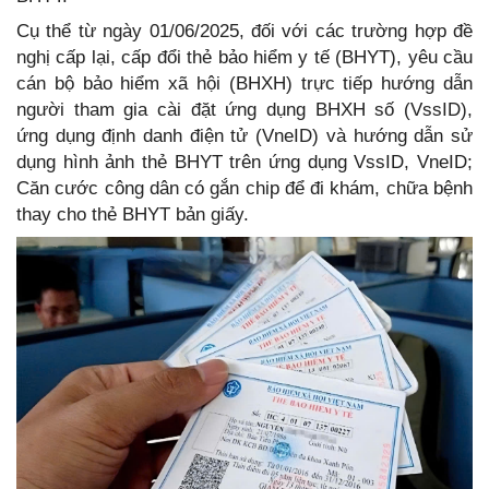
Cụ thể từ ngày 01/06/2025, đối với các trường hợp đề
nghị cấp lại, cấp đổi thẻ bảo hiểm y tế (BHYT), yêu cầu
cán bộ bảo hiểm xã hội (BHXH) trực tiếp hướng dẫn
người tham gia cài đặt ứng dụng BHXH số (VssID),
ứng dụng định danh điện tử (VneID) và hướng dẫn sử
dụng hình ảnh thẻ BHYT trên ứng dụng VssID, VneID;
Căn cước công dân có gắn chip để đi khám, chữa bệnh
thay cho thẻ BHYT bản giấy.