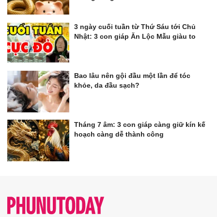
3 ngày cuối tuần từ Thứ Sáu tới Chủ
Nhật: 3 con giáp Ăn Lộc Mẫu giàu to
Bao lâu nên gội đầu một lần để tóc
khỏe, da đầu sạch?
Tháng 7 âm: 3 con giáp càng giữ kín kế
hoạch càng dễ thành công