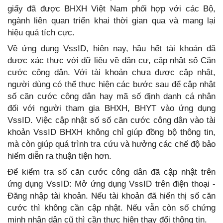
giấy đã được BHXH Việt Nam phối hợp với các Bộ,
ngành liên quan triển khai thời gian qua và mang lại
hiệu quả tích cực.
Về ứng dụng VssID, hiện nay, hầu hết tài khoản đã
được xác thực với dữ liệu về dân cư, cập nhật số Căn
cước công dân. Với tài khoản chưa được cập nhật,
người dùng có thể thực hiện các bước sau để cập nhật
số căn cước công dân hay mã số định danh cá nhân
đối với người tham gia BHXH, BHYT vào ứng dụng
VssID. Việc cập nhật số số căn cước công dân vào tài
khoản VssID BHXH không chỉ giúp đồng bộ thông tin,
mà còn giúp quá trình tra cứu và hưởng các chế độ bảo
hiểm diễn ra thuận tiện hơn.
Để kiểm tra số căn cước công dân đã cập nhật trên
ứng dụng VssID: Mở ứng dụng VssID trên điện thoại -
Đăng nhập tài khoản. Nếu tài khoản đã hiển thị số căn
cước thì không cần cập nhật. Nếu vẫn còn số chứng
minh nhân dân cũ thì cần thực hiện thay đổi thông tin.