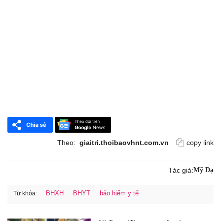
Theo:
giaitri.thoibaovhnt.com.vn
copy link
Tác giả:
Mỹ Dạ
BHXH
BHYT
bảo hiểm y tế
Từ khóa: