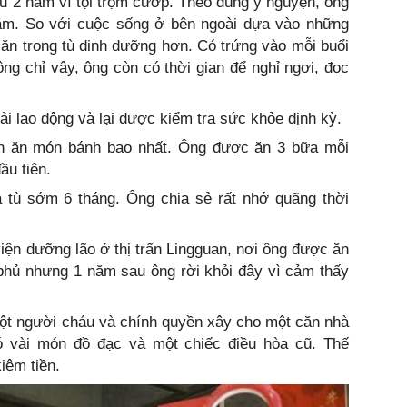
Fu 2 năm vì tội trộm cướp. Theo đúng ý nguyện, ông
ăm. So với cuộc sống ở bên ngoài dựa vào những
a ăn trong tù dinh dưỡng hơn. Có trứng vào mỗi buổi
ng chỉ vậy, ông còn có thời gian để nghỉ ngơi, đọc
ải lao động và lại được kiểm tra sức khỏe định kỳ.
ch ăn món bánh bao nhất. Ông được ăn 3 bữa mỗi
ầu tiên.
tù sớm 6 tháng. Ông chia sẻ rất nhớ quãng thời
iện dưỡng lão ở thị trấn Lingguan, nơi ông được ăn
phủ nhưng 1 năm sau ông rời khỏi đây vì cảm thấy
ột người cháu và chính quyền xây cho một căn nhà
 vài món đồ đạc và một chiếc điều hòa cũ. Thế
iệm tiền.