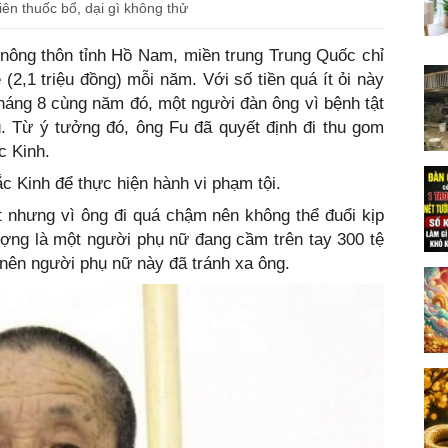
ên thuốc bổ, dại gì không thử
nông thôn tỉnh Hồ Nam, miền trung Trung Quốc chỉ
(2,1 triệu đồng) mỗi năm. Với số tiền quá ít ỏi này
háng 8 cùng năm đó, một người đàn ông vì bệnh tật
ù. Từ ý tưởng đó, ông Fu đã quyết định đi thu gom
c Kinh.
c Kinh để thực hiện hành vi phạm tội.
 nhưng vì ông đi quá chậm nên không thể đuổi kịp
ượng là một người phụ nữ đang cầm trên tay 300 tệ
 nên người phụ nữ này đã tránh xa ông.