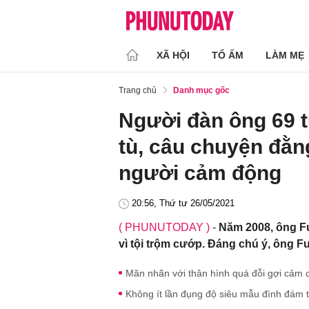
XÃ HỘI
TỔ ẤM
LÀM MẸ
Trang chủ
Danh mục gốc
Người đàn ông 69 t
tù, câu chuyện đằn
người cảm động
20:56, Thứ tư 26/05/2021
( PHUNUTODAY )
-
Năm 2008, ông Fu
vì tội trộm cướp. Đáng chú ý, ông F
Mãn nhãn với thân hình quá đỗi gợi cảm 
Không ít lần đụng độ siêu mẫu đình đám t