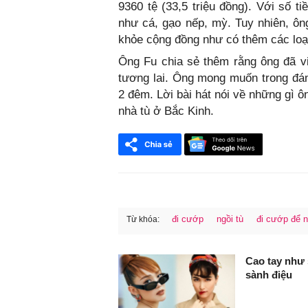
9360 tệ (33,5 triệu đồng). Với số 
như cá, gạo nếp, mỳ. Tuy nhiên, ô
khỏe cộng đồng như có thêm các loại 
Ông Fu chia sẻ thêm rằng ông đã vi
tương lai. Ông mong muốn trong đám
2 đêm. Lời bài hát nói về những gì 
nhà tù ở Bắc Kinh.
đi cướp
ngồi tù
đi cướp để n
Từ khóa:
FaceBook
Cao tay như 
sành điệu