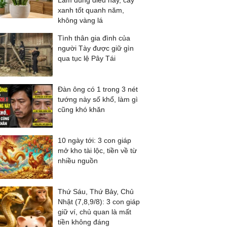
Làm đúng điều này, cây
xanh tốt quanh năm,
không vàng lá
Tình thân gia đình của
người Tày được giữ gìn
qua tục lệ Pây Tái
Đàn ông có 1 trong 3 nét
tướng này số khổ, làm gì
cũng khó khăn
10 ngày tới: 3 con giáp
mở kho tài lộc, tiền về từ
nhiều nguồn
Thứ Sáu, Thứ Bảy, Chủ
Nhật (7,8,9/8): 3 con giáp
giữ ví, chủ quan là mất
tiền không đáng