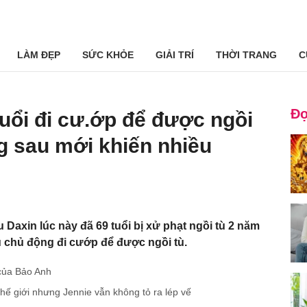
LÀM ĐẸP
SỨC KHỎE
GIẢI TRÍ
THỜI TRANG
C
Đọ
uổi đi cư.ớp để được ngồi
g sau mới khiến nhiều
 Daxin lúc này đã 69 tuổi bị xử phạt ngồi tù 2 năm
u chủ động đi cướp để được ngồi tù.
của Bảo Anh
hế giới nhưng Jennie vẫn không tỏ ra lép vế