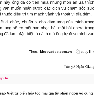
tiền này ông đã có tiền mua những món ăn ưa thích
ng vẫn muốn nhận được các dịch vụ chăm sóc sức
thuốc điều trị tim mạch vành và thoát vị đĩa đệm.
ết di chúc, chuẩn bị cho đám tang của mình trong
 tang sẽ có một ban nhạc hát một bài opera trong
ông đã làm, đặc biệt là cách mà ông tự đưa mình vào
Theo:
khoevadep.com.vn
copy link
Tác giả:
Ngân Giang
gồi tù
sao Việt tự biến hóa tóc mái giả từ phần ngọn vô cùng