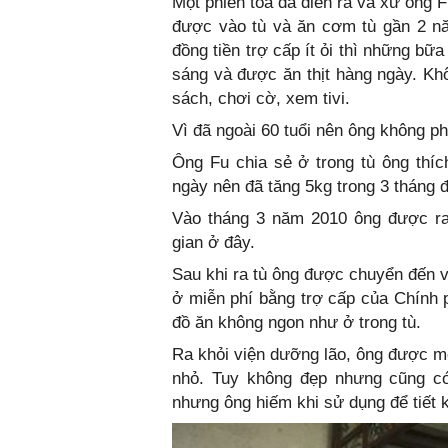
Một phiên tòa đã diễn ra và xử ông 
được vào tù và ăn cơm tù gần 2 n
đồng tiền trợ cấp ít ỏi thì những bữ
sáng và được ăn thịt hàng ngày. Khô
sách, chơi cờ, xem tivi.
Vì đã ngoài 60 tuổi nên ông không ph
Ông Fu chia sẻ ở trong tù ông thí
ngày nên đã tăng 5kg trong 3 tháng đ
Vào tháng 3 năm 2010 ông được ra 
gian ở đây.
Sau khi ra tù ông được chuyển đến v
ở miễn phí bằng trợ cấp của Chính 
đồ ăn không ngon như ở trong tù.
Ra khỏi viện dưỡng lão, ông được m
nhỏ. Tuy không đẹp nhưng cũng có
nhưng ông hiếm khi sử dụng để tiết k