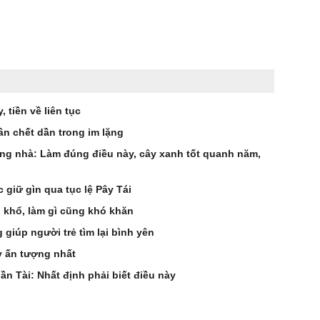
 tiền về liên tục
ân chết dần trong im lặng
ong nhà: Làm đúng điều này, cây xanh tốt quanh năm,
 giữ gìn qua tục lệ Pây Tái
ố khổ, làm gì cũng khó khăn
giúp người trẻ tìm lại bình yên
y ấn tượng nhất
n Tài: Nhất định phải biết điều này