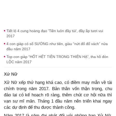
Tiết lộ 4 cung hoàng đạo 'Tiền luôn đầy túi', đầy ắp tươi vui
2017
4 con giáp có số SƯỚNG như tiên, giàu “nứt đố đổ vách” nửa
đầu năm 2017
Top con giáp “HỐT HẾT TIỀN TRONG THIÊN HẠ”, tha hồ đón
LỘC năm 2017
Xử Nữ
Xử Nữ xếp thứ hạng khá cao, có điềm may mắn về tài
chính trong năm 2017. Bản thân vốn thận trọng, chu
đáo lại có kế hoạch rõ ràng, thêm chút cơ hội nữa thì
vạn sự mĩ mãn. Tháng 1 đầu năm nên triển khai ngay
các dự định để thu được thành công.
Năm 2017 là năm đại phát đối với những bạn Xử Nữ.