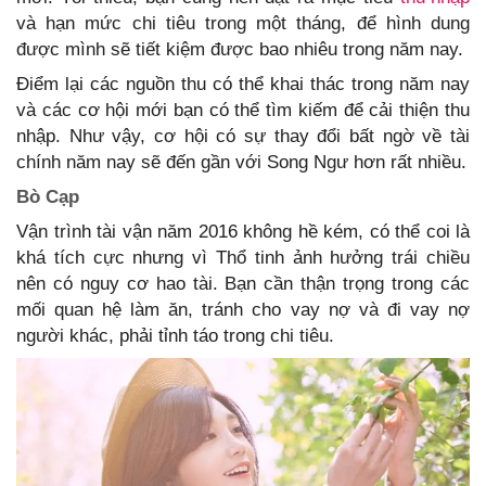
và hạn mức chi tiêu trong một tháng, để hình dung
được mình sẽ tiết kiệm được bao nhiêu trong năm nay.
Điểm lại các nguồn thu có thể khai thác trong năm nay
và các cơ hội mới bạn có thể tìm kiếm để cải thiện thu
nhập. Như vậy, cơ hội có sự thay đổi bất ngờ về tài
chính năm nay sẽ đến gần với Song Ngư hơn rất nhiều.
Bò Cạp
Vận trình tài vận năm 2016 không hề kém, có thể coi là
khá tích cực nhưng vì Thổ tinh ảnh hưởng trái chiều
nên có nguy cơ hao tài. Bạn cần thận trọng trong các
mối quan hệ làm ăn, tránh cho vay nợ và đi vay nợ
người khác, phải tỉnh táo trong chi tiêu.