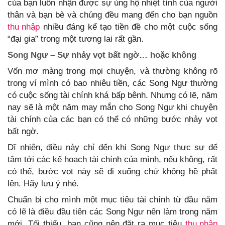
của bạn luôn nhận được sự ủng hộ nhiệt tình của người
thân và bạn bè và chúng đều mang đến cho bạn nguồn
thu nhập
nhiều đáng kể tạo tiền đề cho một cuộc sống
“đại gia” trong một tương lai rất gần.
Song Ngư – Sự nhảy vọt bất ngờ… hoặc không
Vốn mơ màng trong mọi chuyện, và thường không rõ
trong ví mình có bao nhiêu tiền, các Song Ngư thường
có cuộc sống tài chính khá bấp bênh. Nhưng có lẽ, năm
nay sẽ là một năm may mắn cho Song Ngư khi chuyện
tài chính của các bạn có thể có những bước nhảy vọt
bất ngờ.
Dĩ nhiên, điều này chỉ đến khi Song Ngư thực sự để
tâm tới các kế hoạch tài chính của mình, nếu không, rất
có thể, bước vọt này sẽ đi xuống chứ không hề phất
lên. Hãy lưu ý nhé.
Chuẩn bị cho mình một mục tiêu tài chính từ đầu năm
có lẽ là điều đầu tiên các Song Ngư nên làm trong năm
mới. Tối thiểu, bạn cũng nên đặt ra mục tiêu
thu nhập