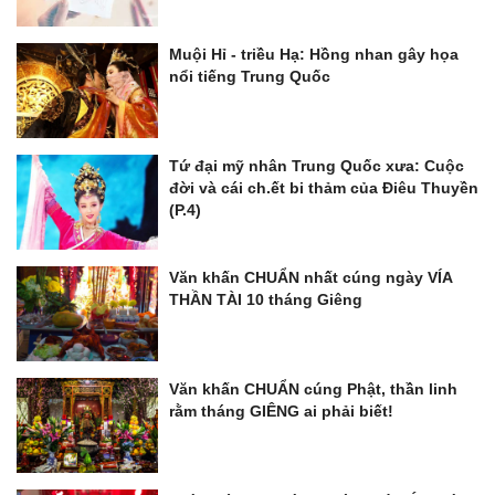
Muội Hỉ - triều Hạ: Hồng nhan gây họa
nổi tiếng Trung Quốc
Tứ đại mỹ nhân Trung Quốc xưa: Cuộc
đời và cái ch.ết bi thảm của Điêu Thuyền
(P.4)
Văn khấn CHUẨN nhất cúng ngày VÍA
THẦN TÀI 10 tháng Giêng
Văn khấn CHUẨN cúng Phật, thần linh
rằm tháng GIÊNG ai phải biết!