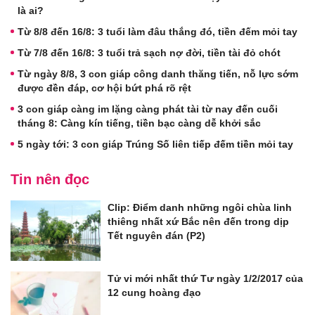
là ai?
Từ 8/8 đến 16/8: 3 tuổi làm đâu thắng đó, tiền đếm mỏi tay
Từ 7/8 đến 16/8: 3 tuổi trả sạch nợ đời, tiền tài đỏ chót
Từ ngày 8/8, 3 con giáp công danh thăng tiến, nỗ lực sớm
được đền đáp, cơ hội bứt phá rõ rệt
3 con giáp càng im lặng càng phát tài từ nay đến cuối
tháng 8: Càng kín tiếng, tiền bạc càng dễ khởi sắc
5 ngày tới: 3 con giáp Trúng Số liên tiếp đếm tiền mỏi tay
Tin nên đọc
Clip: Điểm danh những ngôi chùa linh
thiêng nhất xứ Bắc nên đến trong dịp
Tết nguyên đán (P2)
Tử vi mới nhất thứ Tư ngày 1/2/2017 của
12 cung hoàng đạo