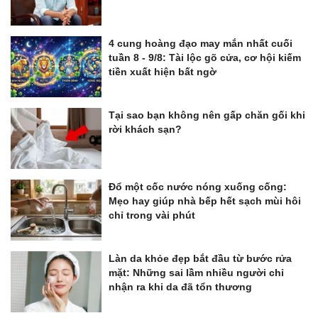
4 cung hoàng đạo may mắn nhất cuối
tuần 8 - 9/8: Tài lộc gõ cửa, cơ hội kiếm
tiền xuất hiện bất ngờ
Tại sao bạn không nên gấp chăn gối khi
rời khách sạn?
Đổ một cốc nước nóng xuống cống:
Mẹo hay giúp nhà bếp hết sạch mùi hôi
chỉ trong vài phút
Làn da khỏe đẹp bắt đầu từ bước rửa
mặt: Những sai lầm nhiều người chỉ
nhận ra khi da đã tổn thương