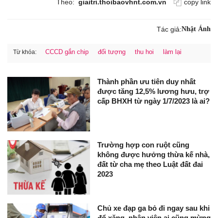
Theo:
giaitri.thoibaovhnt.com.vn
copy link
Tác giả:
Nhật Ánh
CCCD gắn chip
đối tượng
thu hoi
làm lại
Từ khóa:
Thành phần ưu tiên duy nhất
được tăng 12,5% lương hưu, trợ
cấp BHXH từ ngày 1/7/2023 là ai?
Trường hợp con ruột cũng
không được hưởng thừa kế nhà,
đất từ cha mẹ theo Luật đất đai
2023
Chủ xe đạp ga bỏ đi ngay sau khi
đổ xăng, nhân viên ai cũng mừng