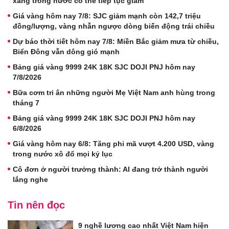
xăng trong nước có thể tiếp tục giảm
Giá vàng hôm nay 7/8: SJC giảm mạnh còn 142,7 triệu
đồng/lượng, vàng nhẫn ngược dòng biến động trái chiều
Dự báo thời tiết hôm nay 7/8: Miền Bắc giảm mưa từ chiều,
Biển Đông vẫn dông gió mạnh
Bảng giá vàng 9999 24K 18K SJC DOJI PNJ hôm nay
7/8/2026
Bữa cơm tri ân những người Mẹ Việt Nam anh hùng trong
tháng 7
Bảng giá vàng 9999 24K 18K SJC DOJI PNJ hôm nay
6/8/2026
Giá vàng hôm nay 6/8: Tăng phi mã vượt 4.200 USD, vàng
trong nước xô đổ mọi kỷ lục
Cô đơn ở người trưởng thành: AI đang trở thành người
lắng nghe
Tin nên đọc
9 nghề lương cao nhất Việt Nam hiện