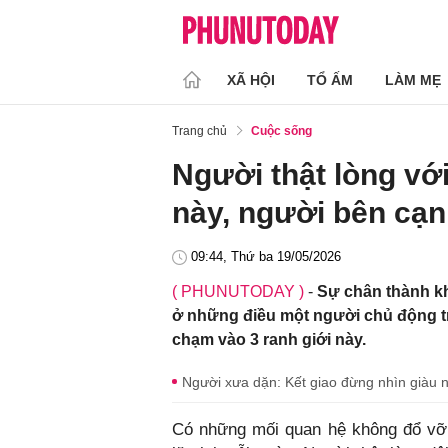
XÃ HỘI
TỔ ẤM
LÀM MẸ
Trang chủ
Cuộc sống
Người thật lòng vớ
này, người bên cạn
09:44, Thứ ba 19/05/2026
( PHUNUTODAY )
-
Sự chân thành kh
ở những điều một người chủ động tr
chạm vào 3 ranh giới này.
Người xưa dặn: Kết giao đừng nhìn giàu 
Có những mối quan hệ không đổ vỡ 