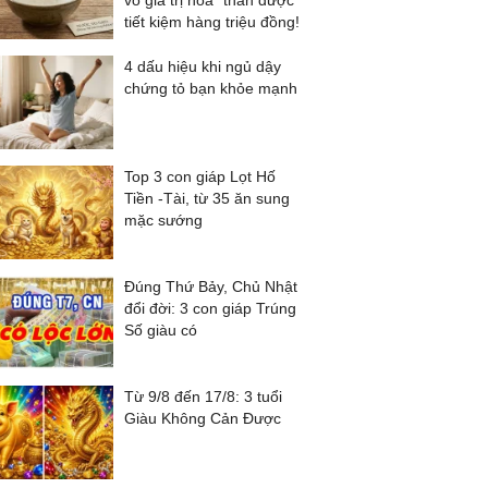
vô giá trị hóa "thần dược"
tiết kiệm hàng triệu đồng!
4 dấu hiệu khi ngủ dậy
chứng tỏ bạn khỏe mạnh
Top 3 con giáp Lọt Hố
Tiền -Tài, từ 35 ăn sung
mặc sướng
Đúng Thứ Bảy, Chủ Nhật
đổi đời: 3 con giáp Trúng
Số giàu có
Từ 9/8 đến 17/8: 3 tuổi
Giàu Không Cản Được