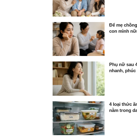
Để mẹ chồng 
con mình nữ
Phụ nữ sau 4
nhanh, phúc 
4 loại thức 
nằm trong d