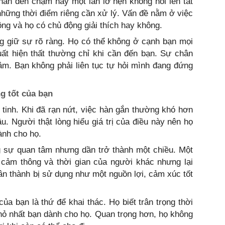
nhắn đến chậm hay một lần lỡ hẹn không nói lên tất
 những thời điểm riêng cần xử lý. Vấn đề nằm ở việc
ng và họ có chủ động giải thích hay không.
g giữ sự rõ ràng. Họ có thể không ở cạnh bạn mọi
uất hiện thất thường chỉ khi cần đến bạn. Sự chân
âm. Bạn không phải liên tục tự hỏi mình đang đứng
g tốt của bạn
y tinh. Khi đã rạn nứt, việc hàn gắn thường khó hơn
u. Người thật lòng hiểu giá trị của điều này nên họ
ành cho họ.
 sự quan tâm nhưng dần trở thành một chiều. Một
 cảm thông và thời gian của người khác nhưng lại
hân thành bị sử dụng như một nguồn lợi, cảm xúc tốt
ủa bạn là thứ để khai thác. Họ biết trân trọng thời
hỏ nhất bạn dành cho họ. Quan trọng hơn, họ không