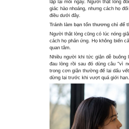
lặp lại mỗi ngày. Người thật lòng đ
giác hào nhoáng, nhưng cách họ đối 
điều dưới đây.
Tránh làm bạn tổn thương chỉ để 
Người thật lòng cũng có lúc nóng gi
cách họ phản ứng. Họ không biến cảm
quan tâm.
Nhiều người khi tức giận dễ buông 
đau lòng rồi sau đó dùng câu "vì n
trong cơn giận thường để lại dấu vết
dừng lại trước khi vượt quá giới hạn