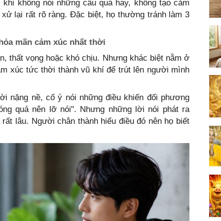
ôi khi không nói những câu quá hay, không tạo cảm
xử lại rất rõ ràng. Đặc biệt, họ thường tránh làm 3
thỏa mãn cảm xúc nhất thời
ận, thất vọng hoặc khó chịu. Nhưng khác biệt nằm ở
 xúc tức thời thành vũ khí để trút lên người mình
lời nặng nề, cố ý nói những điều khiến đối phương
óng quá nên lỡ nói". Nhưng những lời nói phát ra
 rất lâu. Người chân thành hiểu điều đó nên họ biết
.