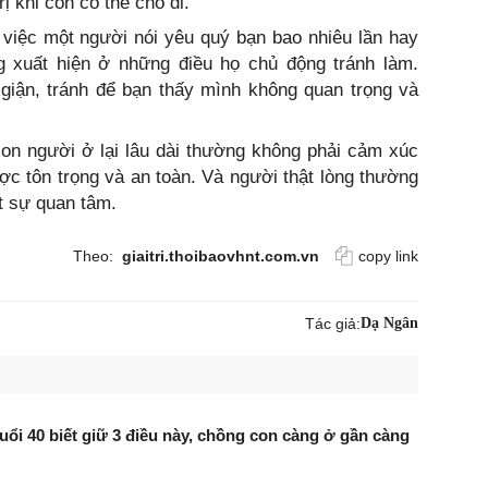
ị khi còn có thể cho đi.
việc một người nói yêu quý bạn bao nhiêu lần hay
g xuất hiện ở những điều họ chủ động tránh làm.
giận, tránh để bạn thấy mình không quan trọng và
con người ở lại lâu dài thường không phải cảm xúc
c tôn trọng và an toàn. Và người thật lòng thường
t sự quan tâm.
Theo:
giaitri.thoibaovhnt.com.vn
copy link
Tác giả:
Dạ Ngân
uổi 40 biết giữ 3 điều này, chồng con càng ở gần càng