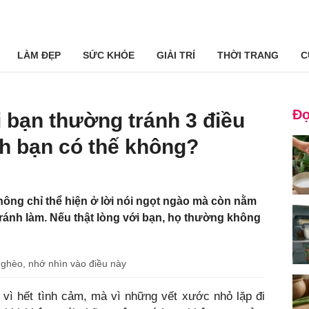
LÀM ĐẸP
SỨC KHỎE
GIẢI TRÍ
THỜI TRANG
C
Đọ
i bạn thường tránh 3 điều
h bạn có thế không?
ông chỉ thể hiện ở lời nói ngọt ngào mà còn nằm
ánh làm. Nếu thật lòng với bạn, họ thường không
nghèo, nhớ nhìn vào điều này
vì hết tình cảm, mà vì những vết xước nhỏ lặp đi