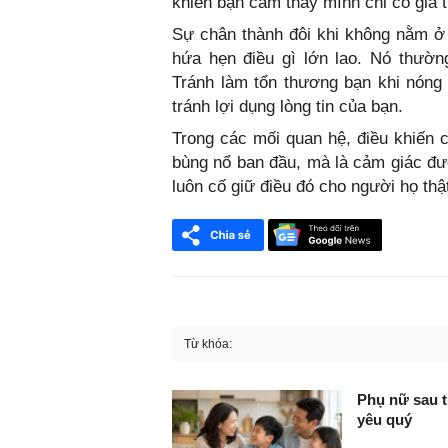
khiến bạn cảm thấy mình chỉ có giá tr
Sự chân thành đôi khi không nằm ở 
hứa hẹn điều gì lớn lao. Nó thườn
Tránh làm tổn thương bạn khi nóng 
tránh lợi dụng lòng tin của bạn.
Trong các mối quan hệ, điều khiến 
bùng nổ ban đầu, mà là cảm giác đượ
luôn cố giữ điều đó cho người họ thậ
Từ khóa:
FaceBook
Phụ nữ sau t
yêu quý