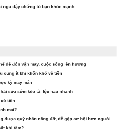
hi ngủ dậy chứng tỏ bạn khỏe mạnh
 thể dễ đón vận may, cuộc sống lên hương
 cũng ít khi khốn khó về tiền
 cực kỳ may mắn
phải sửa sớm kẻo tài lộc hao nhanh
 có tiền
ảnh mai?
g được quý nhân nâng đỡ, dễ gặp cơ hội hơn người
ất khi tắm?