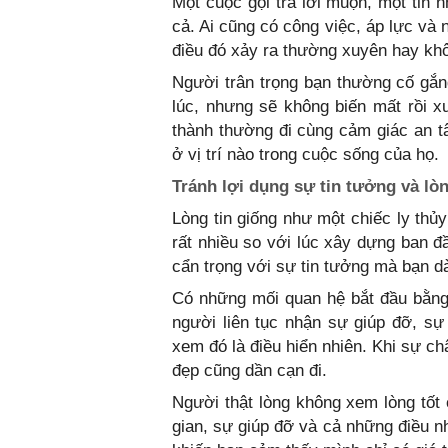
Một cuộc gọi trả lời muộn, một tin 
cả. Ai cũng có công việc, áp lực và
điều đó xảy ra thường xuyên hay khô
Người trân trọng bạn thường cố gắn
lúc, nhưng sẽ không biến mất rồi x
thành thường đi cùng cảm giác an t
ở vị trí nào trong cuộc sống của họ.
Tránh lợi dụng sự tin tưởng và lòn
Lòng tin giống như một chiếc ly thủ
rất nhiều so với lúc xây dựng ban đầ
cẩn trọng với sự tin tưởng mà bạn d
Có những mối quan hệ bắt đầu bằng
người liên tục nhận sự giúp đỡ, sự
xem đó là điều hiển nhiên. Khi sự c
đẹp cũng dần cạn đi.
Người thật lòng không xem lòng tốt c
gian, sự giúp đỡ và cả những điều n