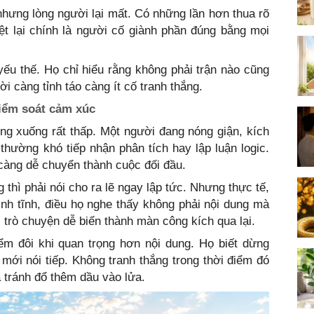
nhưng lòng người lại mất. Có những lần hơn thua rõ
ệt lại chính là người cố giành phần đúng bằng mọi
ếu thế. Họ chỉ hiểu rằng không phải trận nào cũng
i càng tỉnh táo càng ít cố tranh thắng.
iểm soát cảm xúc
ờng xuống rất thấp. Một người đang nóng giận, kích
hường khó tiếp nhận phân tích hay lập luận logic.
 càng dễ chuyển thành cuộc đối đầu.
thì phải nói cho ra lẽ ngay lập tức. Nhưng thực tế,
ình tĩnh, điều họ nghe thấy không phải nội dung mà
 trò chuyện dễ biến thành màn công kích qua lại.
ểm đôi khi quan trọng hơn nội dung. Họ biết dừng
mới nói tiếp. Không tranh thắng trong thời điểm đó
 tránh đổ thêm dầu vào lửa.