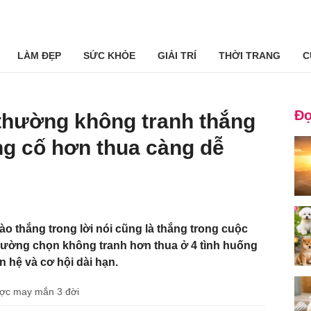
LÀM ĐẸP
SỨC KHỎE
GIẢI TRÍ
THỜI TRANG
C
Đọ
thường không tranh thắng
ng cố hơn thua càng dễ
ào thắng trong lời nói cũng là thắng trong cuộc
ường chọn không tranh hơn thua ở 4 tình huống
 hệ và cơ hội dài hạn.
được may mắn 3 đời