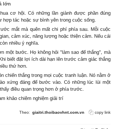
á lớn
thua cơ hội. Có những lần giành được phần đúng
ự hợp tác hoặc sự bình yên trong cuộc sống.
trước mắt mà quên mất chi phí phía sau. Mỗi cuộc
i gian, cảm xúc, năng lượng hoặc thiện cảm. Nếu cái
còn nhiều ý nghĩa.
ơn một bước. Họ không hỏi "làm sao để thắng", mà
hi biết đặt lợi ích dài hạn lên trước cảm giác thắng
hiều thứ hơn.
n chiến thắng trong mọi cuộc tranh luận. Nó nằm ở
nào xứng đáng để bước vào. Có những lúc lùi một
thấy điều quan trọng hơn ở phía trước.
ham khảo chiêm nghiệm giải trí
Theo:
giaitri.thoibaovhnt.com.vn
copy link