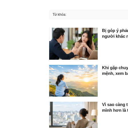
Từ khóa:
FaceBook
Bị góp ý phả
người khác n
Khi gặp chuy
mệnh, xem b
Vì sao càng 
mình hơn là 