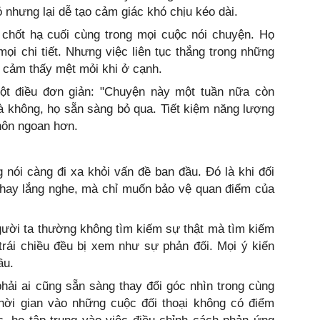
nhưng lại dễ tạo cảm giác khó chịu kéo dài.
chốt hạ cuối cùng trong mọi cuộc nói chuyện. Họ
i chi tiết. Nhưng việc liên tục thắng trong những
 cảm thấy mệt mỏi khi ở cạnh.
ột điều đơn giản: "Chuyện này một tuần nữa còn
là không, họ sẵn sàng bỏ qua. Tiết kiệm năng lượng
khôn ngoan hơn.
g nói càng đi xa khỏi vấn đề ban đầu. Đó là khi đối
 hay lắng nghe, mà chỉ muốn bảo vệ quan điểm của
ười ta thường không tìm kiếm sự thật mà tìm kiếm
trái chiều đều bị xem như sự phản đối. Mọi ý kiến
ầu.
hải ai cũng sẵn sàng thay đổi góc nhìn trong cùng
thời gian vào những cuộc đối thoại không có điểm