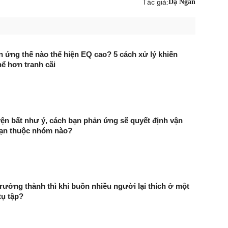
Tác giả:
Dạ Ngân
n ứng thế nào thể hiện EQ cao? 5 cách xử lý khiến
ể hơn tranh cãi
ện bất như ý, cách bạn phản ứng sẽ quyết định vận
ạn thuộc nhóm nào?
trưởng thành thì khi buồn nhiều người lại thích ở một
tụ tập?