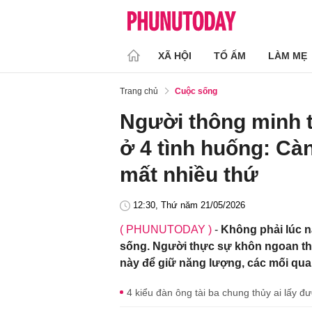
XÃ HỘI
TỔ ẤM
LÀM MẸ
Trang chủ
Cuộc sống
Người thông minh 
ở 4 tình huống: Cà
mất nhiều thứ
12:30, Thứ năm 21/05/2026
( PHUNUTODAY )
-
Không phải lúc n
sống. Người thực sự khôn ngoan th
này để giữ năng lượng, các mối quan
4 kiểu đàn ông tài ba chung thủy ai lấy 