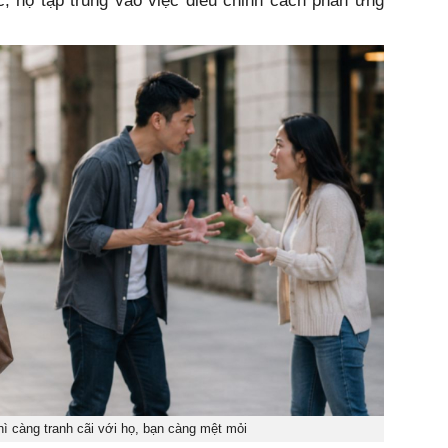
c, họ tập trung vào việc điều chỉnh cách phản ứng
ì càng tranh cãi với họ, bạn càng mệt mỏi