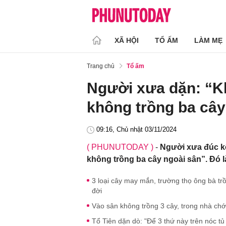
XÃ HỘI
TỔ ẤM
LÀM MẸ
Trang chủ
Tổ ấm
Người xưa dặn: “K
không trồng ba cây
09:16, Chủ nhật 03/11/2024
( PHUNUTODAY )
-
Người xưa đúc kế
không trồng ba cây ngoài sân”. Đó là
3 loại cây may mắn, trường thọ ông bà t
đời
Vào sân không trồng 3 cây, trong nhà chớ 
Tổ Tiên dặn dò: "Để 3 thứ này trên nóc tủ l