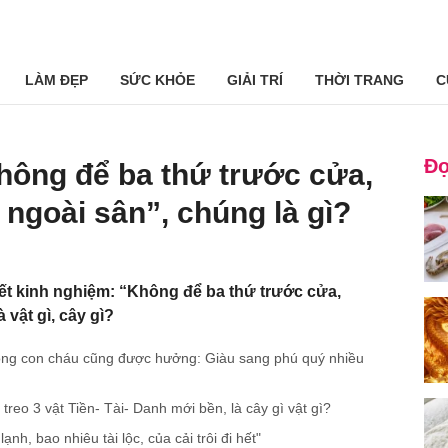
LÀM ĐẸP
SỨC KHỎE
GIẢI TRÍ
THỜI TRANG
C
Đọ
hông để ba thứ trước cửa,
 ngoài sân”, chúng là gì?
t kinh nghiệm: “Không để ba thứ trước cửa,
 vật gì, cây gì?
rồng con cháu cũng được hưởng: Giàu sang phú quý nhiều
treo 3 vật Tiền- Tài- Danh mới bền, là cây gì vật gì?
ạnh, bao nhiêu tài lộc, của cải trôi đi hết"