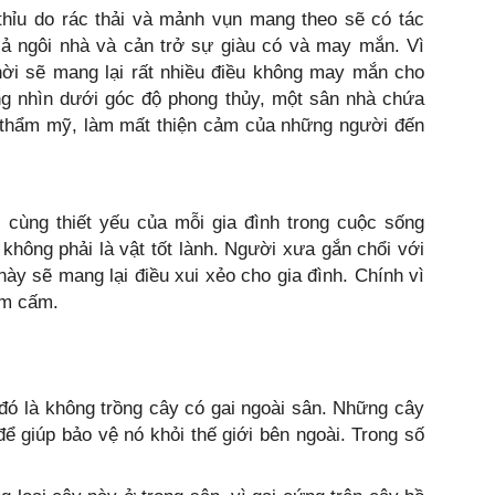
thỉu do rác thải và mảnh vụn mang theo sẽ có tác
cả ngôi nhà và cản trở sự giàu có và may mắn. Vì
hời sẽ mang lại rất nhiều điều không may mắn cho
ông nhìn dưới góc độ phong thủy, một sân nhà chứa
u thẩm mỹ, làm mất thiện cảm của những người đến
 cùng thiết yếu của mỗi gia đình trong cuộc sống
 không phải là vật tốt lành. Người xưa gắn chổi với
 này sẽ mang lại điều xui xẻo cho gia đình. Chính vì
êm cấm.
ó là không trồng cây có gai ngoài sân. Những cây
ể giúp bảo vệ nó khỏi thế giới bên ngoài. Trong số