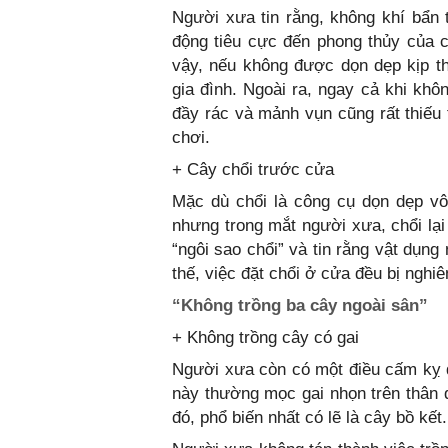
Người xưa tin rằng, không khí bẩn 
động tiêu cực đến phong thủy của 
vậy, nếu không được dọn dẹp kịp t
gia đình. Ngoài ra, ngay cả khi kh
đầy rác và mảnh vụn cũng rất thiế
chơi.
+ Cây chổi trước cửa
Mặc dù chổi là công cụ dọn dẹp vô
nhưng trong mắt người xưa, chổi lại
“ngôi sao chổi” và tin rằng vật dụng
thế, việc đặt chổi ở cửa đều bị nghi
“Không trồng ba cây ngoài sân”
+ Không trồng cây có gai
Người xưa còn có một điều cấm kỵ đ
này thường mọc gai nhọn trên thân đ
đó, phổ biến nhất có lẽ là cây bồ kết.