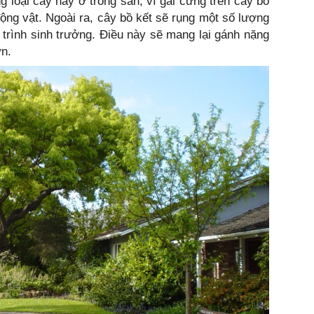
g loại cây này ở trong sân, vì gai cứng trên cây bồ
động vật. Ngoài ra, cây bồ kết sẽ rụng một số lượng
á trình sinh trưởng. Điều này sẽ mang lại gánh nặng
ờn.