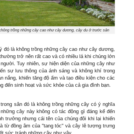
không trồng những cây cao như cây dương, cây du ở trước sân
ý đó là không trồng những cây cao như cây dương,
hường trở nên rất cao và có nhiều lá khi chúng lớn
 người. Tuy nhiên, sự hiện diện của những cây như
đến sự lưu thông của ánh sáng và không khí trong
n nắng, khiến tăng độ ẩm và tạo điều kiện cho các
ng đến sinh hoạt và sức khỏe của cả gia đình bạn.
trong sân đó là không trồng những cây có ý nghĩa
những cây này không có tác động gì đáng kể đến
nh trưởng nhưng cái tên của chúng đôi khi lại khiến
là từ đồng âm của "tang tóc" và cây lê tượng trưng
hết sức tránh những cây như vậy.