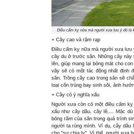
Điều cấm kỵ nữa mà người xưa lưu ý đó là 
+ Cây cao và rậm rạp
Điều cấm kỵ nữa mà người xưa lưu 
cây du ở trước sân. Những cây này t
lên, giúp mang lại bóng mát cho con
vậy sẽ có một tác động nhất định 
sân. Trồng cây cao trong sân sẽ chắ
loại côn trùng bay sinh sôi, ảnh hưở
+ Cây có ý nghĩa xấu
Người xưa còn có một điều cấm kỵ 
xấu như cây dâu, cây lê,… Mặc dù 
bóng râm của sân trong quá trình si
người ta rùng mình. Ví dụ, cây dâu 
cho "sự chia ly". Vì thế, người xưa 