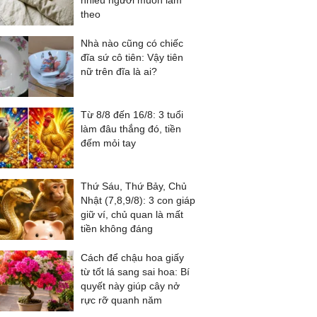
nhiều người muốn làm
theo
Nhà nào cũng có chiếc
đĩa sứ cô tiên: Vậy tiên
nữ trên đĩa là ai?
Từ 8/8 đến 16/8: 3 tuổi
làm đâu thắng đó, tiền
đếm mỏi tay
Thứ Sáu, Thứ Bảy, Chủ
Nhật (7,8,9/8): 3 con giáp
giữ ví, chủ quan là mất
tiền không đáng
Cách để chậu hoa giấy
từ tốt lá sang sai hoa: Bí
quyết này giúp cây nở
rực rỡ quanh năm