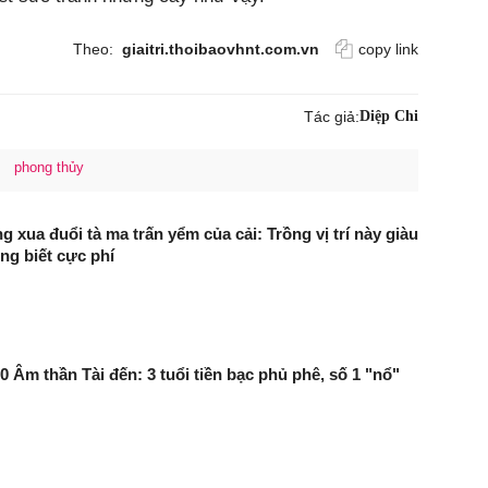
Theo:
giaitri.thoibaovhnt.com.vn
copy link
Tác giả:
Diệp Chi
phong thủy
 xua đuổi tà ma trấn yểm của cải: Trồng vị trí này giàu
ng biết cực phí
0 Âm thần Tài đến: 3 tuổi tiền bạc phủ phê, số 1 "nổ"