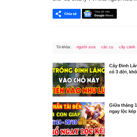
người xưa
các cụ
cây cảnh
Từ khóa:
FaceBook
Cây Đinh Lăng
có 3 đời, khô
Giữa tháng 1
ngay lộc kép