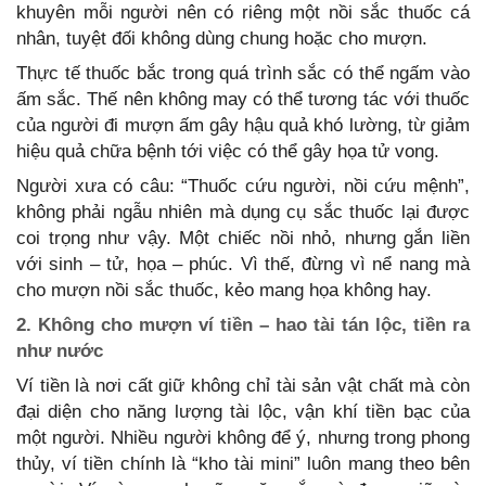
khuyên mỗi người nên có riêng một nồi sắc thuốc cá
nhân, tuyệt đối không dùng chung hoặc cho mượn.
Thực tế thuốc bắc trong quá trình sắc có thể ngấm vào
ấm sắc. Thế nên không may có thể tương tác với thuốc
của người đi mượn ấm gây hậu quả khó lường, từ giảm
hiệu quả chữa bệnh tới việc có thể gây họa tử vong.
Người xưa có câu: “Thuốc cứu người, nồi cứu mệnh”,
không phải ngẫu nhiên mà dụng cụ sắc thuốc lại được
coi trọng như vậy. Một chiếc nồi nhỏ, nhưng gắn liền
với sinh – tử, họa – phúc. Vì thế, đừng vì nể nang mà
cho mượn nồi sắc thuốc, kẻo mang họa không hay.
2. Không cho mượn ví tiền – hao tài tán lộc, tiền ra
như nước
Ví tiền là nơi cất giữ không chỉ tài sản vật chất mà còn
đại diện cho năng lượng tài lộc, vận khí tiền bạc của
một người. Nhiều người không để ý, nhưng trong phong
thủy, ví tiền chính là “kho tài mini” luôn mang theo bên