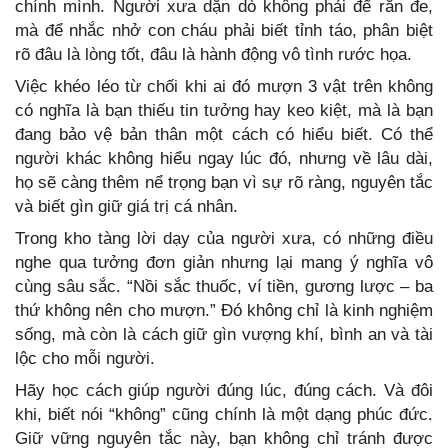
chính mình. Người xưa dặn dò không phải để răn đe,
mà để nhắc nhở con cháu phải biết tỉnh táo, phân biệt
rõ đâu là lòng tốt, đâu là hành động vô tình rước họa.
Việc khéo léo từ chối khi ai đó mượn 3 vật trên không
có nghĩa là bạn thiếu tin tưởng hay keo kiệt, mà là bạn
đang bảo vệ bản thân một cách có hiểu biết. Có thể
người khác không hiểu ngay lúc đó, nhưng về lâu dài,
họ sẽ càng thêm nể trọng bạn vì sự rõ ràng, nguyên tắc
và biết gìn giữ giá trị cá nhân.
Trong kho tàng lời dạy của người xưa, có những điều
nghe qua tưởng đơn giản nhưng lại mang ý nghĩa vô
cùng sâu sắc. “Nồi sắc thuốc, ví tiền, gương lược – ba
thứ không nên cho mượn.” Đó không chỉ là kinh nghiệm
sống, mà còn là cách giữ gìn vượng khí, bình an và tài
lộc cho mỗi người.
Hãy học cách giúp người đúng lúc, đúng cách. Và đôi
khi, biết nói “không” cũng chính là một dạng phúc đức.
Giữ vững nguyên tắc này, bạn không chỉ tránh được