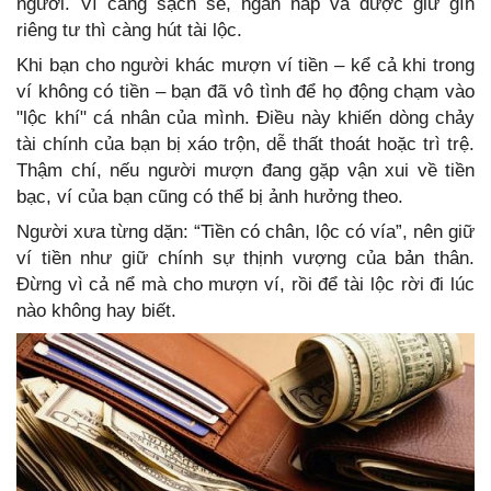
người. Ví càng sạch sẽ, ngăn nắp và được giữ gìn
riêng tư thì càng hút tài lộc.
Khi bạn cho người khác mượn ví tiền – kể cả khi trong
ví không có tiền – bạn đã vô tình để họ động chạm vào
"lộc khí" cá nhân của mình. Điều này khiến dòng chảy
tài chính của bạn bị xáo trộn, dễ thất thoát hoặc trì trệ.
Thậm chí, nếu người mượn đang gặp vận xui về tiền
bạc, ví của bạn cũng có thể bị ảnh hưởng theo.
Người xưa từng dặn: “Tiền có chân, lộc có vía”, nên giữ
ví tiền như giữ chính sự thịnh vượng của bản thân.
Đừng vì cả nể mà cho mượn ví, rồi để tài lộc rời đi lúc
nào không hay biết.