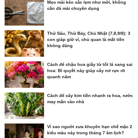
Mẹo mài kéo sắc lẹm như mới, không
cần đá mài chuyên dụng
Thứ Sáu, Thứ Bảy, Chủ Nhật (7,8,9/8): 3
con giáp giữ ví, chủ quan là mất tiền
không đáng
Cách để chậu hoa giấy từ tốt lá sang sai
hoa: Bí quyết này giúp cây nở rực rỡ
quanh năm
Cách để cây kim tiền nhanh ra hoa, rước
may mắn vào nhà
Vì sao người xưa khuyên hạn chế mặc 2
kiểu màu này trong tháng 7 âm lịch?