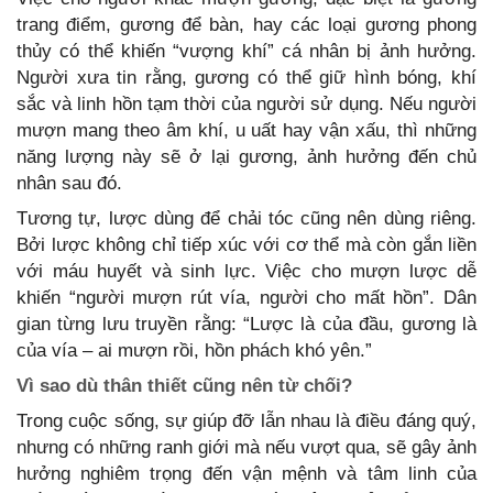
trang điểm, gương để bàn, hay các loại gương phong
thủy có thể khiến “vượng khí” cá nhân bị ảnh hưởng.
Người xưa tin rằng, gương có thể giữ hình bóng, khí
sắc và linh hồn tạm thời của người sử dụng. Nếu người
mượn mang theo âm khí, u uất hay vận xấu, thì những
năng lượng này sẽ ở lại gương, ảnh hưởng đến chủ
nhân sau đó.
Tương tự, lược dùng để chải tóc cũng nên dùng riêng.
Bởi lược không chỉ tiếp xúc với cơ thể mà còn gắn liền
với máu huyết và sinh lực. Việc cho mượn lược dễ
khiến “người mượn rút vía, người cho mất hồn”. Dân
gian từng lưu truyền rằng: “Lược là của đầu, gương là
của vía – ai mượn rồi, hồn phách khó yên.”
Vì sao dù thân thiết cũng nên từ chối?
Trong cuộc sống, sự giúp đỡ lẫn nhau là điều đáng quý,
nhưng có những ranh giới mà nếu vượt qua, sẽ gây ảnh
hưởng nghiêm trọng đến vận mệnh và tâm linh của