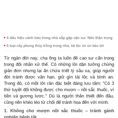
4 dấu hiệu cảnh báo trong nhà sắp gặp vận xui: Nên thận trọng
6 loại cây phong thủy trồng trong nhà, tài lộc ùn ùn kéo tới
Từ ngàn đời nay, cha ông ta luôn đề cao sự cẩn trọng
trong đối nhân xử thế. Có những lời dặn tưởng chừng
giản đơn nhưng lại ẩn chứa triết lý sâu xa, giúp người
đời tránh được vận hạn, giữ gìn tài lộc và bình an.
Trong đó, có một lời răn đặc biệt đáng lưu tâm: “Có 3
thứ tuyệt đối không được cho mượn – nồi sắc thuốc, ví
tiền và gương lược.” Dù là người thân thiết đến đâu,
cũng nên khéo léo từ chối để tránh họa đến với mình.
1. Không cho mượn nồi sắc thuốc – tránh gánh
nghiệp bệnh tật