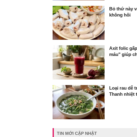
Bỏ thứ này và
không hôi
Axit folic gấ
máu" giúp c
Loại rau dễ 
Thanh nhiệt 
TIN MỚI CẬP NHẬT