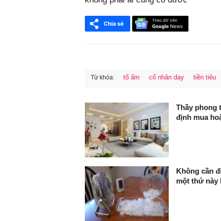
tổ ấm
cổ nhân dạy
tiền tiêu
Từ khóa:
FaceBook
Thầy phong t
định mua ho
Không cần đ
một thứ này 