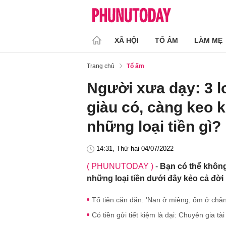
XÃ HỘI
TỔ ẤM
LÀM MẸ
Trang chủ
Tổ ấm
Người xưa dạy: 3 lo
giàu có, càng keo k
những loại tiền gì?
14:31, Thứ hai 04/07/2022
( PHUNUTODAY )
-
Bạn có thể không
những loại tiền dưới đây kẻo cả đời
Tổ tiên căn dặn: 'Nạn ở miệng, ốm ở chân
Có tiền gửi tiết kiệm là dại: Chuyên gia tà