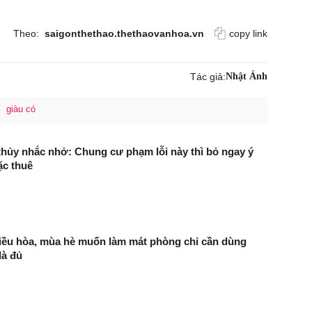
Theo:
saigonthethao.thethaovanhoa.vn
copy link
Tác giả:
Nhật Ánh
giàu có
hủy nhắc nhở: Chung cư phạm lỗi này thì bỏ ngay ý
ặc thuê
iều hòa, mùa hè muốn làm mát phòng chỉ cần dùng
là đủ