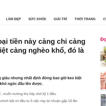
LÀM ĐẸP
SỨC KHỎE
GIẢI TRÍ
THỜI TRANG
C
Đọ
ại tiền này càng chi càng
iệt càng nghèo khổ, đó là
 giàu nhưng nhất định đừng bao giờ keo kiệt
 khó ngóc đầu lên được.
', muốn trường thọ hãy nhớ kỹ 1 điều
i chính bật mí đầu tư 3 việc này lợi nhuận gấp 10 lần