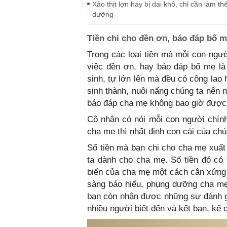
Xào thịt lợn hay bị dai khô, chỉ cần làm
dưỡng
Tiền chi cho đền ơn, báo đáp bố 
Trong các loại tiền mà mỗi con người
việc đền ơn, hay báo đáp bố mẹ là
sinh, tự lớn lên mà đều có công lao
sinh thành, nuôi nấng chúng ta nên 
báo đáp cha mẹ không bao giờ được 
Cô nhân có nói mỗi con người chính
cha mẹ thì nhất định con cái của chú
Số tiền mà bạn chi cho cha mẹ xuất
ta dành cho cha mẹ. Số tiền đó có 
biển của cha mẹ một cách cân xứng 
sàng báo hiếu, phụng dưỡng cha mẹ
bạn còn nhận được những sự đánh g
nhiều người biết đến và kết bạn, kể 