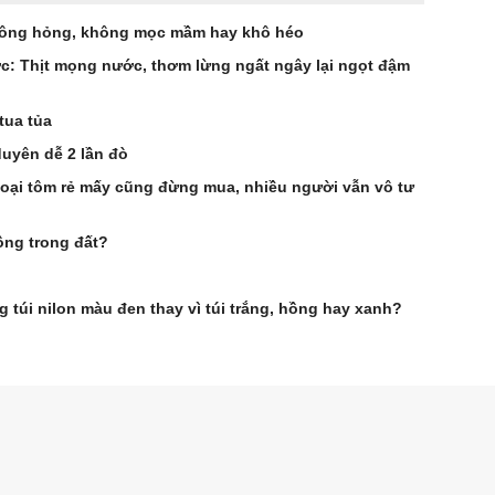
hông hỏng, không mọc mầm hay khô héo
ớc: Thịt mọng nước, thơm lừng ngất ngây lại ngọt đậm
tua tủa
 duyên dễ 2 lần đò
loại tôm rẻ mấy cũng đừng mua, nhiều người vẫn vô tư
ồng trong đất?
túi nilon màu đen thay vì túi trắng, hồng hay xanh?