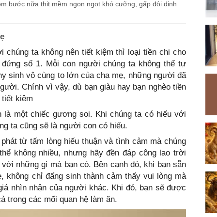
 thêm bước nữa thịt mềm ngon ngọt khó cưỡng, gấp đôi dinh
mẹ
 chúng ta không nên tiết kiệm thì loại tiền chi cho
 đứng số 1. Mỗi con người chúng ta không thể tự
 hy sinh vô cùng to lớn của cha mẹ, những người đã
người. Chính vì vậy, dù bạn giàu hay bạn nghèo tiền
tiết kiệm
 là một chiếc gương soi. Khi chúng ta có hiếu với
ng ta cũng sẽ là người con có hiếu.
 phát từ tấm lòng hiếu thuận và tình cảm mà chúng
thể không nhiều, nhưng hãy đền đáp công lao trời
với những gì mà bạn có. Bên cạnh đó, khi bạn sẵn
, không chỉ đấng sinh thành cảm thấy vui lòng mà
iá nhìn nhận của người khác. Khi đó, bạn sẽ được
cả trong các mối quan hệ làm ăn.