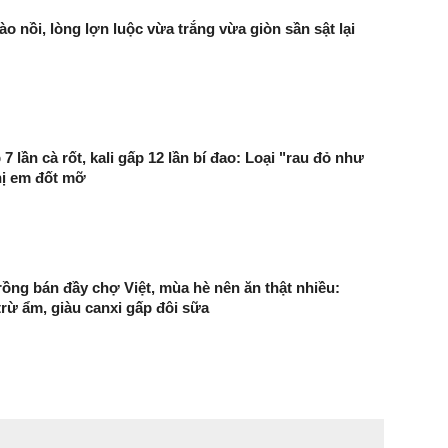
o nồi, lòng lợn luộc vừa trắng vừa giòn sần sật lại
p 7 lần cà rốt, kali gấp 12 lần bí đao: Loại "rau đỏ như
hị em đốt mỡ
trồng bán đầy chợ Việt, mùa hè nên ăn thật nhiều:
trừ ẩm, giàu canxi gấp đôi sữa