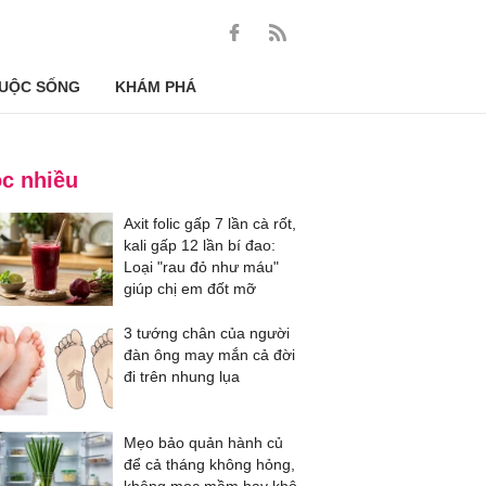
UỘC SỐNG
KHÁM PHÁ
c nhiều
Axit folic gấp 7 lần cà rốt,
kali gấp 12 lần bí đao:
Loại "rau đỏ như máu"
giúp chị em đốt mỡ
3 tướng chân của người
đàn ông may mắn cả đời
đi trên nhung lụa
Mẹo bảo quản hành củ
để cả tháng không hỏng,