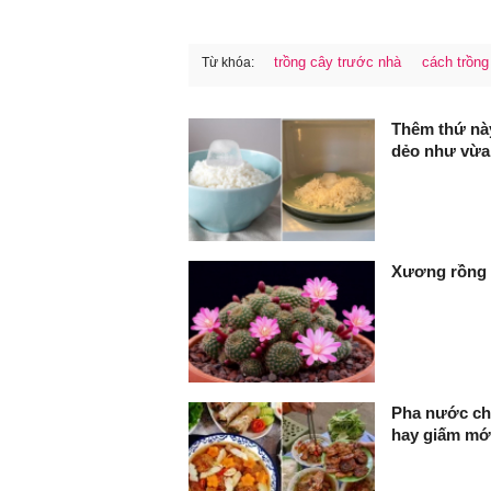
trồng cây trước nhà
cách trồng
Từ khóa:
FaceBook
Thêm thứ nà
dẻo như vừa
Xương rồng í
Pha nước ch
hay giấm mớ