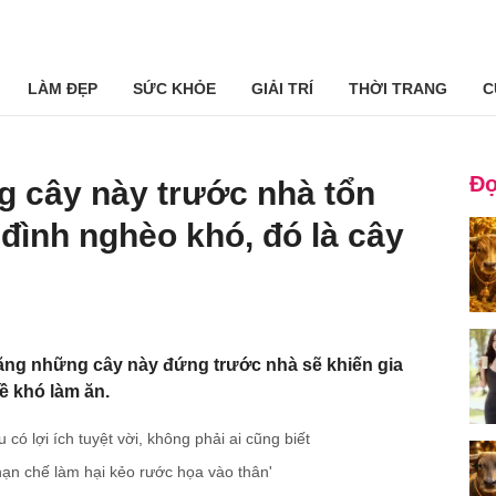
LÀM ĐẸP
SỨC KHỎE
GIẢI TRÍ
THỜI TRANG
C
Đọ
g cây này trước nhà tổn
đình nghèo khó, đó là cây
ng những cây này đứng trước nhà sẽ khiến gia
ề khó làm ăn.
ó lợi ích tuyệt vời, không phải ai cũng biết
 hạn chế làm hại kẻo rước họa vào thân'