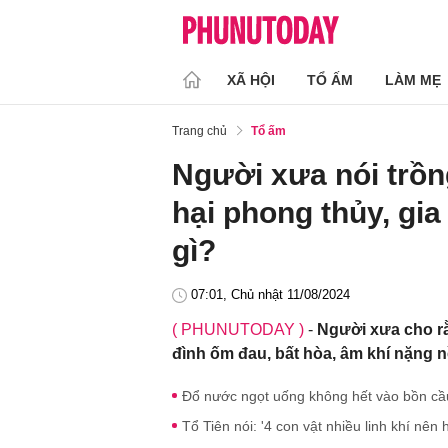
XÃ HỘI
TỔ ẤM
LÀM MẸ
Trang chủ
Tổ ấm
Người xưa nói trồn
hại phong thủy, gia 
gì?
07:01, Chủ nhật 11/08/2024
( PHUNUTODAY )
-
Người xưa cho rằ
đình ốm đau, bất hòa, âm khí nặng n
Đổ nước ngọt uống không hết vào bồn cầu c
Tổ Tiên nói: '4 con vật nhiều linh khí nên