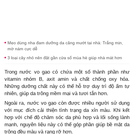
Mẹo dùng nha đam dưỡng da căng mướt tại nhà: Trắng mịn,
mờ nám cực dễ
3 loại cây nhỏ nên đặt gần cửa sổ mùa hè giúp nhà mát hơn
Trong nước vo gạo có chứa một số thành phần như
vitamin nhóm B, axit amin và chất chống oxy hóa.
Những dưỡng chất này có thể hỗ trợ duy trì độ ẩm tự
nhiên, giúp da trông mềm mại và tươi tắn hơn.
Ngoài ra, nước vo gạo còn được nhiều người sử dụng
với mục đích cải thiện tình trạng da xỉn màu. Khi kết
hợp với chế độ chăm sóc da phù hợp và lối sống lành
mạnh, nguyên liệu này có thể góp phần giúp bề mặt da
trông đều màu và rạng rỡ hơn.