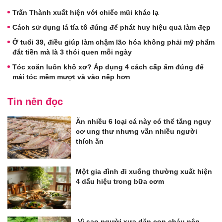
Trấn Thành xuất hiện với chiếc mũi khác lạ
Cách sử dụng lá tía tô đúng để phát huy hiệu quả làm đẹp
Ở tuổi 39, điều giúp làm chậm lão hóa không phải mỹ phẩm
đắt tiền mà là 3 thói quen mỗi ngày
Tóc xoăn luôn khô xơ? Áp dụng 4 cách cấp ẩm đúng để
mái tóc mềm mượt và vào nếp hơn
Tin nên đọc
Ăn nhiều 6 loại cá này có thể tăng nguy
cơ ung thư nhưng vẫn nhiều người
thích ăn
Một gia đình đi xuống thường xuất hiện
4 dấu hiệu trong bữa cơm
Vì sao người xưa dặn con cháu nên