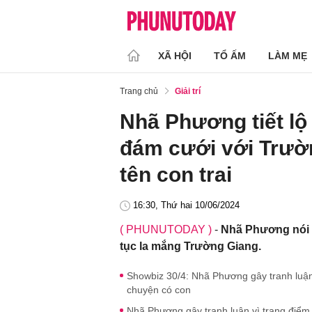
XÃ HỘI
TỔ ẤM
LÀM MẸ
Trang chủ
Giải trí
Nhã Phương tiết lộ
đám cưới với Trường
tên con trai
16:30, Thứ hai 10/06/2024
( PHUNUTODAY )
-
Nhã Phương nói l
tục la mắng Trường Giang.
Showbiz 30/4: Nhã Phương gây tranh luận
chuyện có con
Nhã Phương gây tranh luận vì trang điểm 