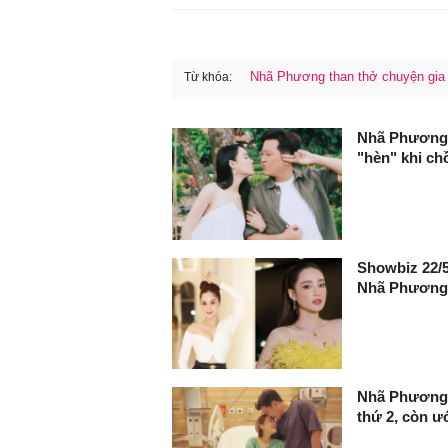
Nhã Phương than thở chuyện gia
Từ khóa:
FaceBook
Nhã Phương t
"hèn" khi ch
Showbiz 22/5
Nhã Phương 
Nhã Phương b
thứ 2, còn 