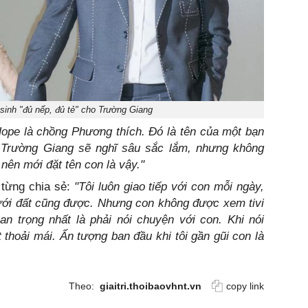
inh "đủ nếp, đủ tẻ" cho Trường Giang
Hope là chồng Phương thích. Đó là tên của một bạn
 Trường Giang sẽ nghĩ sâu sắc lắm, nhưng không
 nên mới đặt tên con là vậy."
 từng chia sẻ:
"Tôi luôn giao tiếp với con mỗi ngày,
 dưới đất cũng được. Nhưng con không được xem tivi
an trọng nhất là phải nói chuyện với con. Khi nói
t thoải mái. Ấn tượng ban đầu khi tôi gần gũi con là
Theo:
giaitri.thoibaovhnt.vn
copy link