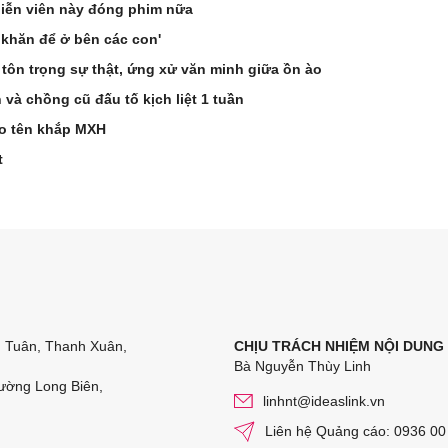
iễn viên này đóng phim nữa
 khăn để ở bên các con'
 tôn trọng sự thật, ứng xử văn minh giữa ồn ào
à chồng cũ đấu tố kịch liệt 1 tuần
éo tên khắp MXH
t
n Tuân, Thanh Xuân,
CHỊU TRÁCH NHIỆM NỘI DUNG
Bà Nguyễn Thùy Linh
ường Long Biên,
linhnt@ideaslink.vn
Liên hệ Quảng cáo: 0936 00