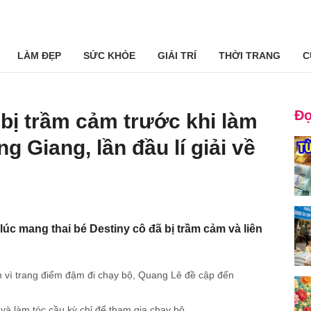
LÀM ĐẸP
SỨC KHỎE
GIẢI TRÍ
THỜI TRANG
C
Đọ
 bị trầm cảm trước khi làm
 Giang, lần đầu lí giải về
úc mang thai bé Destiny cô đã bị trầm cảm và liên
 vì trang điểm đậm đi chạy bộ, Quang Lê đề cập đến
và làm tóc cầu kỳ chỉ để tham gia chạy bộ