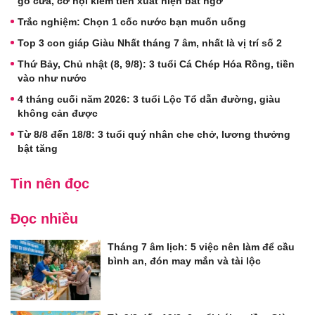
gõ cửa, cơ hội kiếm tiền xuất hiện bất ngờ
Trắc nghiệm: Chọn 1 cốc nước bạn muốn uống
Top 3 con giáp Giàu Nhất tháng 7 âm, nhất là vị trí số 2
Thứ Bảy, Chủ nhật (8, 9/8): 3 tuổi Cá Chép Hóa Rồng, tiền
vào như nước
4 tháng cuối năm 2026: 3 tuổi Lộc Tổ dẫn đường, giàu
không cản được
Từ 8/8 đến 18/8: 3 tuổi quý nhân che chở, lương thưởng
bật tăng
Tin nên đọc
Đọc nhiều
Tháng 7 âm lịch: 5 việc nên làm để cầu
bình an, đón may mắn và tài lộc