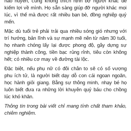
hão huyền, cũng không thích nịnh bợ người khác để
kiếm lợi về mình. Họ sẵn sàng giúp đỡ người khác mọi
lúc, vì thế mà được rất nhiều bạn bè, đồng nghiệp quý
mến.
Mặc dù tuổi trẻ phải trải qua nhiều sóng gió nhưng với
trí hướng, bản lĩnh và sự mạnh mẽ nên từ năm 30 tuổi,
họ nhanh chóng lấy lại được phong độ, gây dựng sự
nghiệp thành công, tiền bạc rủng rỉnh, tiêu còn không
hết; có nhiều cơ may về đường tài lộc.
Đặc biệt, nếu phụ nữ có đôi chân to sẽ có số vượng
phu ích tử, là người biết dạy dỗ con cái ngoan ngoãn,
học hành giỏi giang. Bằng sự thông minh, nhạy bé họ
luôn biết đưa ra những lời khuyên quý báu cho chồng
lúc khó khăn.
Thông tin trong bài viết chỉ mang tính chất tham khảo,
chiêm nghiệm.