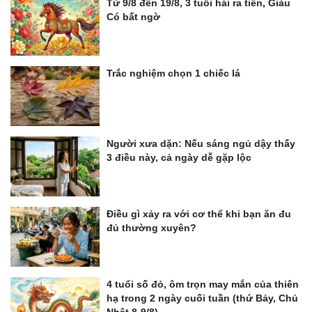
Từ 9/8 đến 19/8, 3 tuổi hái ra tiền, Giàu
Có bất ngờ
Trắc nghiệm chọn 1 chiếc lá
Người xưa dặn: Nếu sáng ngủ dậy thấy
3 điều này, cả ngày dễ gặp lộc
Điều gì xảy ra với cơ thể khi bạn ăn đu
đủ thường xuyên?
4 tuổi số đỏ, ôm trọn may mắn của thiên
hạ trong 2 ngày cuối tuần (thứ Bảy, Chủ
Nhật 8-9/8)