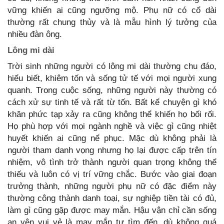
vững khiến ai cũng ngưỡng mộ. Phụ nữ có cổ dài
thường rất chung thủy và là mẫu hình lý tưởng của
nhiều đàn ông.
Lông mi dài
Trời sinh những người có lông mi dài thường chu đáo,
hiểu biết, khiêm tốn và sống tử tế với mọi người xung
quanh. Trong cuộc sống, những người này thường có
cách xử sự tinh tế và rất từ tốn. Bất kể chuyện gì khó
khăn phức tạp xảy ra cũng không thể khiến họ bối rối.
Họ phù hợp với mọi ngành nghề và việc gì cũng nhiệt
huyết khiến ai cũng nể phục. Mặc dù không phải là
người tham danh vọng nhưng họ lại được cấp trên tín
nhiệm, vô tình trở thành người quan trọng không thể
thiếu và luôn có vị trí vững chắc. Bước vào giai đoạn
trưởng thành, những người phụ nữ có đặc điểm này
thường công thành danh toại, sự nghiệp tiền tài có đủ,
làm gì cũng gặp được may mắn. Hậu vận chỉ cần sống
an yên vui vẻ là may mắn tự tìm đến, dù không quá