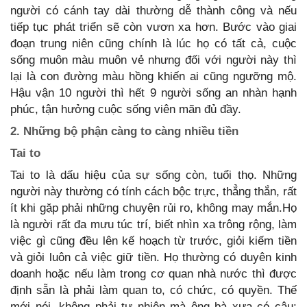
người có cánh tay dài thường dễ thành công và nếu
tiếp tục phát triển sẽ còn vươn xa hơn. Bước vào giai
đoạn trung niên cũng chính là lúc họ có tất cả, cuộc
sống muôn màu muôn vẻ nhưng đối với người này thì
lại là con đường màu hồng khiến ai cũng ngưỡng mộ.
Hậu vận 10 người thì hết 9 người sống an nhàn hạnh
phúc, tận hưởng cuộc sống viên mãn đủ đầy.
2. Những bộ phận càng to càng nhiều tiền
Tai to
Tai to là dấu hiệu của sự sống còn, tuổi thọ. Những
người này thường có tính cách bộc trực, thẳng thắn, rất
ít khi gặp phải những chuyện rủi ro, không may mắn.Họ
là người rất đa mưu túc trí, biết nhìn xa trông rộng, làm
việc gì cũng đều lên kế hoạch từ trước, giỏi kiếm tiền
và giỏi luôn cả việc giữ tiền. Họ thường có duyên kinh
doanh hoặc nếu làm trong cơ quan nhà nước thì được
định sẵn là phải làm quan to, có chức, có quyền. Thế
mới nói, không phải tự nhiên mà ông bà xưa có câu: