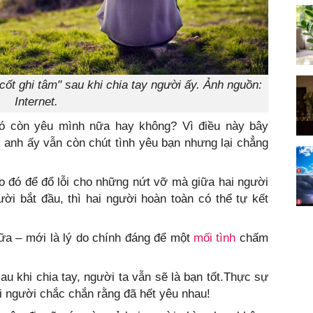
cốt ghi tâm" sau khi chia tay người ấy. Ảnh nguồn:
Internet.
 còn yêu mình nữa hay không? Vì điều này bây
 anh ấy vẫn còn chút tình yêu bạn nhưng lại chẳng
 đó để đổ lỗi cho những nứt vỡ mà giữa hai người
ời bắt đầu, thì hai người hoàn toàn có thể tự kết
ữa – mới là lý do chính đáng để một
mối tình
chấm
u khi chia tay, người ta vẫn sẽ là bạn tốt.Thực sự
ai người chắc chắn rằng đã hết yêu nhau!