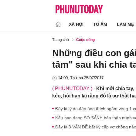
XÃ HỘI
TỔ ẤM
LÀM MẸ
Trang chủ
Cuộc sống
Những điều con gái
tâm" sau khi chia 
14:00, Thứ ba 25/07/2017
( PHUNUTODAY )
-
Khi mới chia tay
kéo, hỏi han lại rằng đó là sự thật h
Đây là lý do đàn ông thích ngắm vòng 1 
Nếu bạn đang SO SÁNH bản thân mình với
Đây là 3 VẤN ĐỀ bất kỳ cặp vợ chồng nà