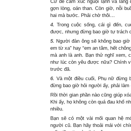
Cứ để cảm xúc nguội lạnh và lãng 
gợn lòng, oán than. Còn giờ, nỗi b
hai mà bước. Phải chờ thôi…
4.
Trong cuộc sống, cái gì đến, cu
được, nhưng đừng bao giờ tự trách 
5.
Người đàn ông sẽ không bao giờ 
em từ xa” hay “em an tâm, hết chông 
mà anh là anh. Bạn thử nghĩ xem, c
như lúc còn yêu được nữa? Chính v
trước đã.
6.
Và một điều cuối, Phụ nữ đừng b
đừng bao giờ hỏi người ấy, phải làm 
Rồi thời gian phần nào cũng giúp xóa
Khi ấy, họ không còn quá đau khổ n
nhiều.
Bạn sẽ có một vài mối quan hệ mới
người cũ. Bạn hãy thoải mái với ch