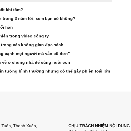
ất khi tắm?
ên trong 3 năm tới, xem bạn có không?
hối hận
hiện trong video công ty
 trong các không gian đọc sách
ống cạnh một người mà vẫn cô đơn”
n về ở chung nhà để cùng nuôi con
ìn tưởng bình thường nhưng có thể gây phiền toái lớn
n Tuân, Thanh Xuân,
CHỊU TRÁCH NHIỆM NỘI DUNG