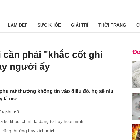
LÀM ĐẸP
SỨC KHỎE
GIẢI TRÍ
THỜI TRANG
C
Đọ
 cần phải "khắc cốt ghi
tay người ấy
, phụ nữ thường không tin vào điều đó, họ sẽ níu
ay là mơ
của phụ nữ
 kẻ khác, chính là đang tự hủy hoại mình
o cũng thường hay xích mích