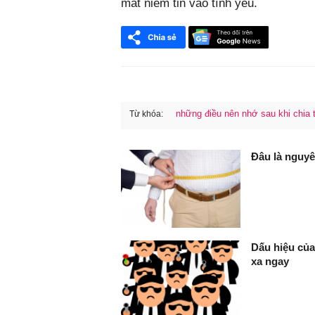
mất niềm tin vào tình yêu.
những điều nên nhớ sau khi chia 
Từ khóa:
FaceBook
Đâu là nguy
Dấu hiệu củ
xa ngay