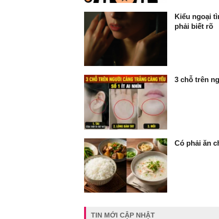
Kiểu ngoại 
phải biết rõ
3 chỗ trên ng
Có phải ăn c
TIN MỚI CẬP NHẬT