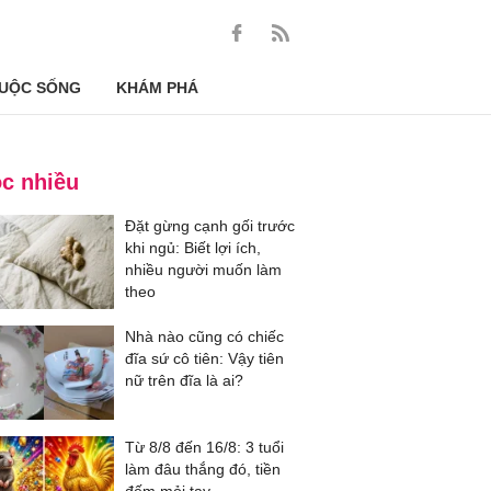
UỘC SỐNG
KHÁM PHÁ
c nhiều
Đặt gừng cạnh gối trước
khi ngủ: Biết lợi ích,
nhiều người muốn làm
theo
Nhà nào cũng có chiếc
đĩa sứ cô tiên: Vậy tiên
nữ trên đĩa là ai?
Từ 8/8 đến 16/8: 3 tuổi
làm đâu thắng đó, tiền