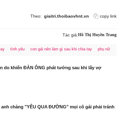
Theo:
giaitri.thoibaovhnt.vn
copy link
Tác giả:
Hồ Thị Huyền Trang
tay
tình yêu
con gái nên làm gì sau khi chia tay
phụ nữ
ên do khiến ĐÀN ÔNG phát tướng sau khi lấy vợ
a anh chàng "YÊU QUA ĐƯỜNG" mọi cô gái phải tránh