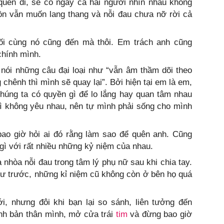
quên đi, sẽ có ngày cả hai người nhìn nhau không
uồn vẫn muốn lang thang và nỗi đau chưa nỡ rời cả
ối cùng nó cũng đến mà thôi. Em trách anh cũng
chính mình.
nói những câu đại loại như “vẫn âm thầm dõi theo
chênh thì mình sẽ quay lại”. Bởi hiện tại em là em,
húng ta có quyền gì để lo lắng hay quan tâm nhau
ì không yêu nhau, nên tự mình phải sống cho mình
ao giờ hỏi ai đó rằng làm sao để quên anh. Cũng
gì với rất nhiều những kỷ niệm của nhau.
 nhòa nỗi đau trong tâm lý phụ nữ sau khi chia tay.
hư trước, những kỉ niệm cũ không còn ở bên họ quá
, nhưng đôi khi bạn lại so sánh, liên tưởng đến
ính bản thân mình, mở cửa trái
tim
và đừng bao giờ