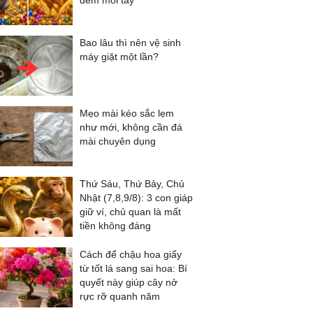
đếm mỏi tay
Bao lâu thì nên vệ sinh
máy giặt một lần?
Mẹo mài kéo sắc lẹm
như mới, không cần đá
mài chuyên dụng
Thứ Sáu, Thứ Bảy, Chủ
Nhật (7,8,9/8): 3 con giáp
giữ ví, chủ quan là mất
tiền không đáng
Cách để chậu hoa giấy
từ tốt lá sang sai hoa: Bí
quyết này giúp cây nở
rực rỡ quanh năm