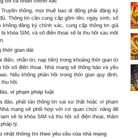
g tin cá nhân chính xác
 Truyền thông, mọi thuê bao di động phải đăng ký
đủ. Thông tin cần cung cấp gồm tên, ngày sinh, số
 không đăng ký chính xác, cung cấp thông tin giả
bị khóa SIM, và số điện thoại sẽ bị thu hồi sau một
n.
 thời gian dài
điện, nhắn tin, nạp tiền) trong khoảng thời gian từ
u hồi số điện thoại. Nhà mạng sẽ thông báo và yêu
bao. Nếu không phản hồi trong thời gian quy định,
 thu hồi.
ảo, vi phạm pháp luật
đảo, phát tán thông tin sai sự thật hoặc vi phạm
. Nhà mạng sẽ phối hợp với cơ quan chức năng để
phạm sẽ bị khóa SIM và thu hồi số điện thoại, thậm
 pháp lý.
p nhật thông tin theo yêu cầu của nhà mạng