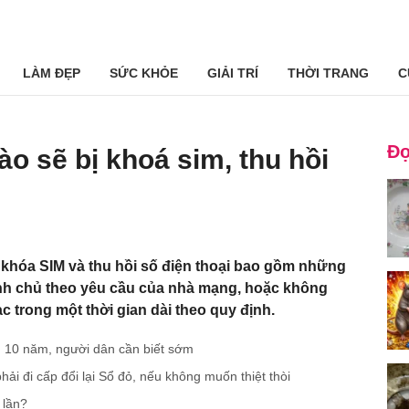
LÀM ĐẸP
SỨC KHỎE
GIẢI TRÍ
THỜI TRANG
C
Đọ
o sẽ bị khoá sim, thu hồi
 khóa SIM và thu hồi số điện thoại bao gồm những
ính chủ theo yêu cầu của nhà mạng, hoặc không
ạc trong một thời gian dài theo quy định.
g 10 năm, người dân cần biết sớm
ải đi cấp đổi lại Sổ đỏ, nếu không muốn thiệt thòi
 lần?