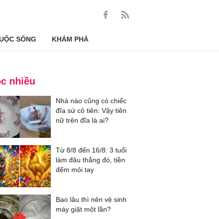
UỘC SỐNG
KHÁM PHÁ
c nhiều
Nhà nào cũng có chiếc
đĩa sứ cô tiên: Vậy tiên
nữ trên đĩa là ai?
Từ 8/8 đến 16/8: 3 tuổi
làm đâu thắng đó, tiền
đếm mỏi tay
Bao lâu thì nên vệ sinh
máy giặt một lần?