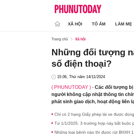
XÃ HỘI
TỔ ẤM
LÀM MẸ
Trang chủ
Xã hội
Những đối tượng nà
số điện thoại?
15:06, Thứ năm 14/11/2024
( PHUNUTODAY )
-
Các đối tượng bị
người không cập nhật thông tin ch
phát sinh giao dịch, hoạt động liên l
Chỉ có 2 hạng Giấy phép lái xe được dùn
Từ 1/1/2025: 3 trường hợp này bắt buộc ph
Những loại bệnh nào thì được rút BHXH 1