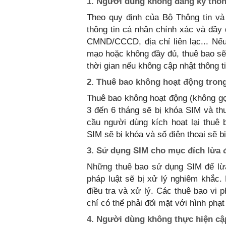
1. Người dùng không đăng ký thôn
Theo quy định của Bộ Thông tin và
thông tin cá nhân chính xác và đầy 
CMND/CCCD, địa chỉ liên lạc... Nếu
mạo hoặc không đầy đủ, thuê bao sẽ 
thời gian nếu không cập nhật thông ti
2. Thuê bao không hoạt động trong
Thuê bao không hoạt động (không gọi 
3 đến 6 tháng sẽ bị khóa SIM và th
cầu người dùng kích hoạt lại thuê 
SIM sẽ bị khóa và số điện thoại sẽ bị
3. Sử dụng SIM cho mục đích lừa đ
Những thuê bao sử dụng SIM để lừa 
pháp luật sẽ bị xử lý nghiêm khắc
điều tra và xử lý. Các thuê bao vi 
chí có thể phải đối mặt với hình phạt
4. Người dùng không thực hiện cậ