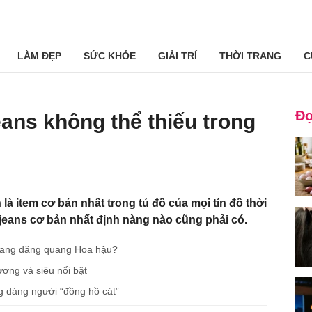
LÀM ĐẸP
SỨC KHỎE
GIẢI TRÍ
THỜI TRANG
C
Đọ
ans không thể thiếu trong
là item cơ bản nhất trong tủ đồ của mọi tín đồ thời
n jeans cơ bản nhất định nàng nào cũng phải có.
iang đăng quang Hoa hậu?
ương và siêu nổi bật
 dáng người “đồng hồ cát”