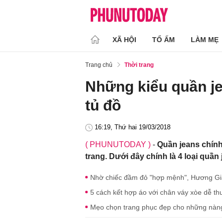
XÃ HỘI
TỔ ẤM
LÀM MẸ
Trang chủ
Thời trang
Những kiểu quần je
tủ đồ
16:19, Thứ hai 19/03/2018
( PHUNUTODAY )
-
Quần jeans chính 
trang. Dưới đây chính là 4 loại quầ
Nhờ chiếc đầm đỏ "hợp mệnh", Hương G
5 cách kết hợp áo với chân váy xòe dễ th
Mẹo chọn trang phục đẹp cho những nàng