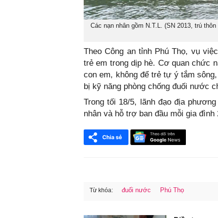
Các nạn nhân gồm N.T.L. (SN 2013, trú thôn 
Theo Công an tỉnh Phú Thọ, vụ việc
trẻ em trong dịp hè. Cơ quan chức 
con em, không để trẻ tự ý tắm sông,
bị kỹ năng phòng chống đuối nước ch
Trong tối 18/5, lãnh đạo địa phương
nhân và hỗ trợ ban đầu mỗi gia đình 
đuối nước
Phú Thọ
Từ khóa:
FaceBook