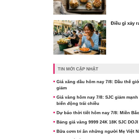
Điều gì xảy 
TIN MỚI CẬP NHẬT
Giá xăng dầu hôm nay 7/8: Dầu thế giới
giảm
Giá vàng hôm nay 7/8: SJC giảm mạnh
biến động trái chiều
Dự báo thời tiết hôm nay 7/8: Miền B
Bảng giá vàng 9999 24K 18K SJC DOJI
Bữa cơm tri ân những người Mẹ Việt 