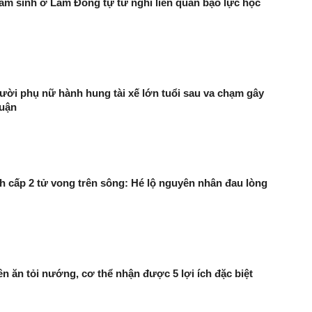
nam sinh ở Lâm Đồng tự tử nghi liên quan bạo lực học
ười phụ nữ hành hung tài xế lớn tuổi sau va chạm gây
luận
h cấp 2 tử vong trên sông: Hé lộ nguyên nhân đau lòng
 ăn tỏi nướng, cơ thể nhận được 5 lợi ích đặc biệt