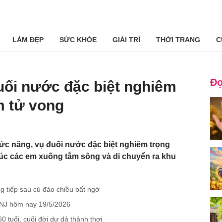
LÀM ĐẸP
SỨC KHỎE
GIẢI TRÍ
THỜI TRANG
C
Đọ
uối nước đặc biệt nghiêm
m tử vong
c năng, vụ đuối nước đặc biệt nghiêm trọng
 lúc các em xuống tắm sông và di chuyển ra khu
g tiếp sau cú đảo chiều bất ngờ
NJ hôm nay 19/5/2026
0 tuổi, cuối đời dư dả thảnh thơi