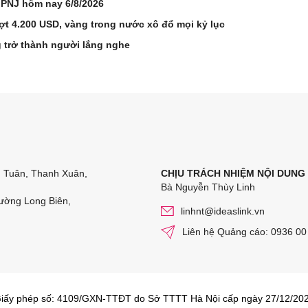
 PNJ hôm nay 6/8/2026
ợt 4.200 USD, vàng trong nước xô đổ mọi kỷ lục
 trở thành người lắng nghe
n Tuân, Thanh Xuân,
CHỊU TRÁCH NHIỆM NỘI DUNG
Bà Nguyễn Thùy Linh
ường Long Biên,
linhnt@ideaslink.vn
Liên hệ Quảng cáo: 0936 00
iấy phép số: 4109/GXN-TTĐT do Sở TTTT Hà Nội cấp ngày 27/12/20