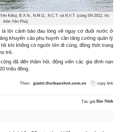
Yên Kiều), B.X.N., N.M.Q., N.C.T. và N.V.T. (cùng SN 2012, trú
thôn Yên Phú).
 là lời cảnh báo đau lòng về nguy cơ đuối nước ở
năng khuyến cáo phụ huynh cần tăng cường quản lý
 hồ khi không có người lớn đi cùng, đồng thời trang
o trẻ.
 cũng đã đến thăm hỏi, động viên các gia đình nạn
20 triệu đồng.
Theo:
giaitri.thoibaovhnt.com.vn
copy link
Tác giả:
Bảo Ninh