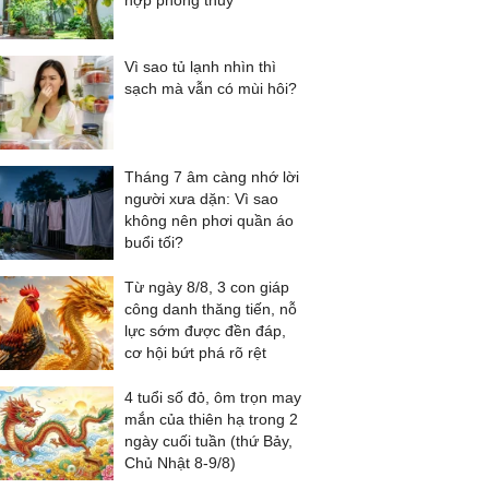
hợp phong thủy
Vì sao tủ lạnh nhìn thì
sạch mà vẫn có mùi hôi?
Tháng 7 âm càng nhớ lời
người xưa dặn: Vì sao
không nên phơi quần áo
buổi tối?
Từ ngày 8/8, 3 con giáp
công danh thăng tiến, nỗ
lực sớm được đền đáp,
cơ hội bứt phá rõ rệt
4 tuổi số đỏ, ôm trọn may
mắn của thiên hạ trong 2
ngày cuối tuần (thứ Bảy,
Chủ Nhật 8-9/8)