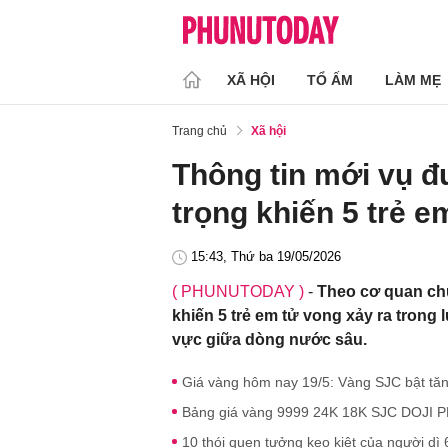
XÃ HỘI
TỔ ẤM
LÀM MẸ
Trang chủ
Xã hội
Thông tin mới vụ đ
trọng khiến 5 trẻ e
15:43, Thứ ba 19/05/2026
( PHUNUTODAY )
-
Theo cơ quan chứ
khiến 5 trẻ em tử vong xảy ra trong
vực giữa dòng nước sâu.
Giá vàng hôm nay 19/5: Vàng SJC bật tăn
Bảng giá vàng 9999 24K 18K SJC DOJI P
10 thói quen tưởng keo kiệt của người dì 6