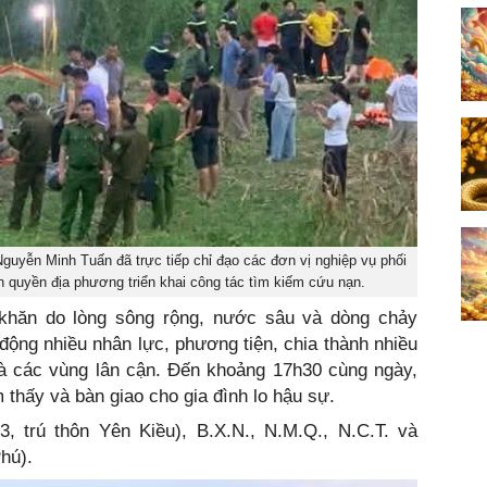
Nguyễn Minh Tuấn đã trực tiếp chỉ đạo các đơn vị nghiệp vụ phối
 quyền địa phương triển khai công tác tìm kiếm cứu nạn.
 khăn do lòng sông rộng, nước sâu và dòng chảy
ộng nhiều nhân lực, phương tiện, chia thành nhiều
và các vùng lân cận. Đến khoảng 17h30 cùng ngày,
m thấy và bàn giao cho gia đình lo hậu sự.
 trú thôn Yên Kiều), B.X.N., N.M.Q., N.C.T. và
hú).