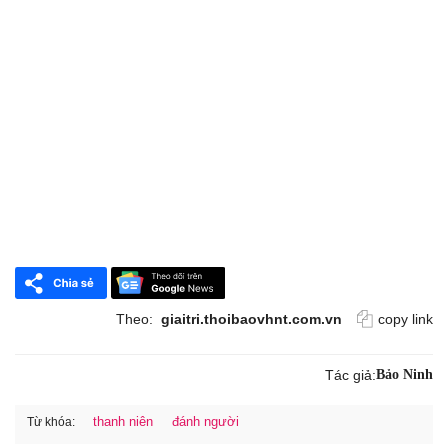
Theo:
giaitri.thoibaovhnt.com.vn
copy link
Tác giả:
Bảo Ninh
thanh niên
đánh người
Từ khóa: