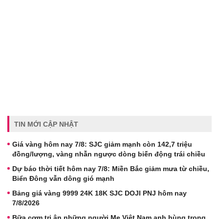
TIN MỚI CẬP NHẬT
Giá vàng hôm nay 7/8: SJC giảm mạnh còn 142,7 triệu
đồng/lượng, vàng nhẫn ngược dòng biến động trái chiều
Dự báo thời tiết hôm nay 7/8: Miền Bắc giảm mưa từ chiều,
Biển Đông vẫn dông gió mạnh
Bảng giá vàng 9999 24K 18K SJC DOJI PNJ hôm nay
7/8/2026
Bữa cơm tri ân những người Mẹ Việt Nam anh hùng trong