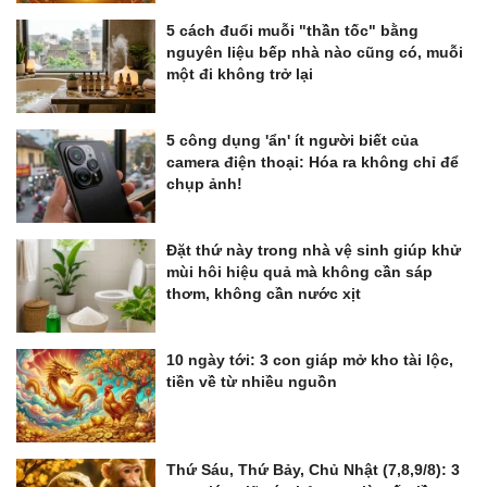
5 cách đuổi muỗi "thần tốc" bằng
nguyên liệu bếp nhà nào cũng có, muỗi
một đi không trở lại
5 công dụng 'ẩn' ít người biết của
camera điện thoại: Hóa ra không chỉ để
chụp ảnh!
Đặt thứ này trong nhà vệ sinh giúp khử
mùi hôi hiệu quả mà không cần sáp
thơm, không cần nước xịt
10 ngày tới: 3 con giáp mở kho tài lộc,
tiền về từ nhiều nguồn
Thứ Sáu, Thứ Bảy, Chủ Nhật (7,8,9/8): 3