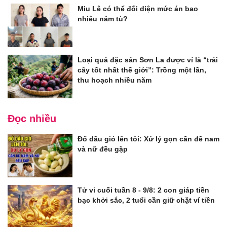
Miu Lê có thể đối diện mức án bao
nhiêu năm tù?
Loại quả đặc sản Sơn La được ví là “trái
cây tốt nhất thế giới”: Trồng một lần,
thu hoạch nhiều năm
Đọc nhiều
Đổ dầu gió lên tỏi: Xử lý gọn cấn đề nam
và nữ đều gặp
Tử vi cuối tuần 8 - 9/8: 2 con giáp tiền
bạc khởi sắc, 2 tuổi cần giữ chặt ví tiền