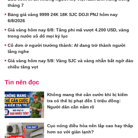
tháng 7
Bảng giá vàng 9999 24K 18K SJC DOJI PNJ hôm nay
6/8/2026
Giá vàng hôm nay 6/8: Tăng phi mã vượt 4.200 USD, vàng
trong nước xô đổ mọi kỷ lục
Cô đơn ở người trưởng thành: AI đang trở thành người
lắng nghe
Giá vàng hôm nay 5/8: Vàng SJC và vàng nhẫn bất ngờ đảo
chiều tăng vọt
Tin nên đọc
Không mang thẻ căn cước khi bị kiểm
tra có thể bị phạt đến 1 triệu đồng:
Người dân cần nắm rõ
Cục nóng điều hòa nên lắp cao hay thắp
hơn so với giàn lạnh?