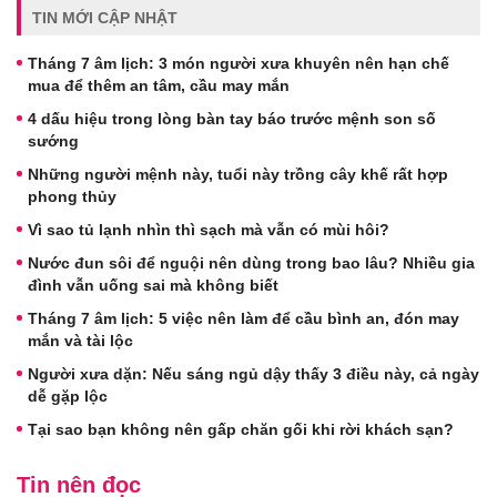
TIN MỚI CẬP NHẬT
Tháng 7 âm lịch: 3 món người xưa khuyên nên hạn chế
mua để thêm an tâm, cầu may mắn
4 dấu hiệu trong lòng bàn tay báo trước mệnh son số
sướng
Những người mệnh này, tuổi này trồng cây khế rất hợp
phong thủy
Vì sao tủ lạnh nhìn thì sạch mà vẫn có mùi hôi?
Nước đun sôi để nguội nên dùng trong bao lâu? Nhiều gia
đình vẫn uống sai mà không biết
Tháng 7 âm lịch: 5 việc nên làm để cầu bình an, đón may
mắn và tài lộc
Người xưa dặn: Nếu sáng ngủ dậy thấy 3 điều này, cả ngày
dễ gặp lộc
Tại sao bạn không nên gấp chăn gối khi rời khách sạn?
Tin nên đọc