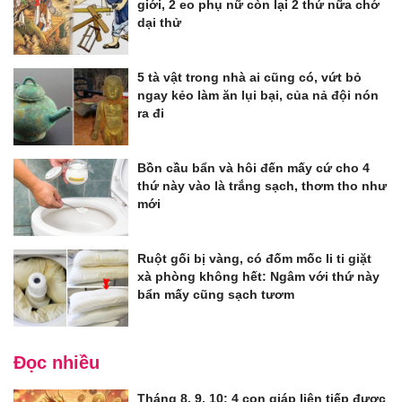
giới, 2 eo phụ nữ còn lại 2 thứ nữa chớ
dại thử
5 tà vật trong nhà ai cũng có, vứt bỏ
ngay kẻo làm ăn lụi bại, của nả đội nón
ra đi
Bồn cầu bẩn và hôi đến mấy cứ cho 4
thứ này vào là trắng sạch, thơm tho như
mới
Ruột gối bị vàng, có đốm mốc li ti giặt
xà phòng không hết: Ngâm với thứ này
bẩn mấy cũng sạch tươm
Đọc nhiều
Tháng 8, 9, 10: 4 con giáp liên tiếp được