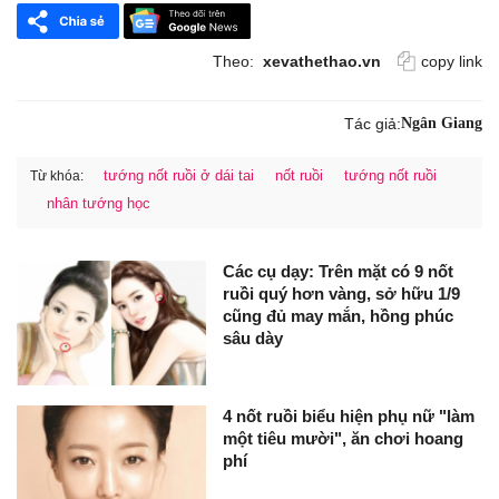
Theo:
xevathethao.vn
copy link
Tác giả:
Ngân Giang
tướng nốt ruồi ở dái tai
nốt ruồi
tướng nốt ruồi
Từ khóa:
nhân tướng học
Các cụ dạy: Trên mặt có 9 nốt
ruồi quý hơn vàng, sở hữu 1/9
cũng đủ may mắn, hồng phúc
sâu dày
4 nốt ruồi biểu hiện phụ nữ "làm
một tiêu mười", ăn chơi hoang
phí