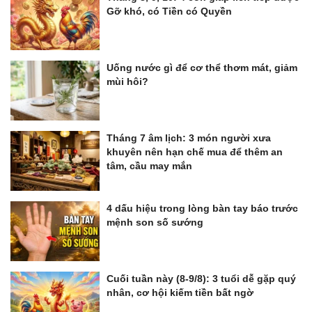
Gỡ khó, có Tiền có Quyền
Uống nước gì để cơ thể thơm mát, giảm
mùi hôi?
Tháng 7 âm lịch: 3 món người xưa
khuyên nên hạn chế mua để thêm an
tâm, cầu may mắn
4 dấu hiệu trong lòng bàn tay báo trước
mệnh son số sướng
Cuối tuần này (8-9/8): 3 tuổi dễ gặp quý
nhân, cơ hội kiếm tiền bất ngờ