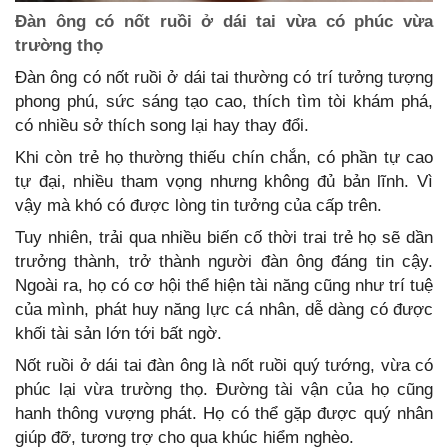
Đàn ông có nốt ruồi ở dái tai vừa có phúc vừa
trường thọ
Đàn ông có nốt ruồi ở dái tai thường có trí tưởng tượng
phong phú, sức sáng tạo cao, thích tìm tòi khám phá,
có nhiều sở thích song lại hay thay đổi.
Khi còn trẻ họ thường thiếu chín chắn, có phần tự cao
tự đại, nhiều tham vọng nhưng không đủ bản lĩnh. Vì
vậy mà khó có được lòng tin tưởng của cấp trên.
Tuy nhiên, trải qua nhiều biến cố thời trai trẻ họ sẽ dần
trưởng thành, trở thành người đàn ông đáng tin cậy.
Ngoài ra, họ có cơ hội thể hiện tài năng cũng như trí tuệ
của mình, phát huy năng lực cá nhân, dễ dàng có được
khối tài sản lớn tới bất ngờ.
Nốt ruồi ở dái tai đàn ông là nốt ruồi quý tướng, vừa có
phúc lại vừa trường thọ. Đường tài vận của họ cũng
hanh thông vượng phát. Họ có thể gặp được quý nhân
giúp đỡ, tương trợ cho qua khúc hiểm nghèo.