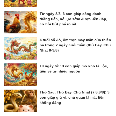
Từ ngày 8/8, 3 con giáp công danh
thăng tiến, nỗ lực sớm được đền đáp,
cơ hội bứt phá rõ rệt
4 tuổi số đỏ, ôm trọn may mắn của thiên
hạ trong 2 ngày cuối tuần (thứ Bảy, Chủ
Nhật 8-9/8)
10 ngày tới: 3 con giáp mở kho tài lộc,
tiền về từ nhiều nguồn
Thứ Sáu, Thứ Bảy, Chủ Nhật (7,8,9/8): 3
con giáp giữ ví, chủ quan là mất tiền
không đáng