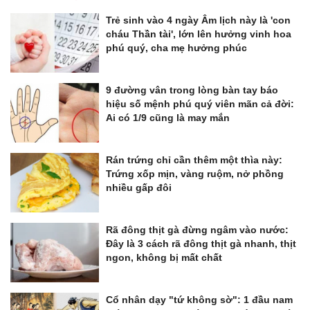
Trẻ sinh vào 4 ngày Âm lịch này là 'con
cháu Thần tài', lớn lên hưởng vinh hoa
phú quý, cha mẹ hưởng phúc
9 đường vân trong lòng bàn tay báo
hiệu số mệnh phú quý viên mãn cả đời:
Ai có 1/9 cũng là may mắn
Rán trứng chỉ cần thêm một thìa này:
Trứng xốp mịn, vàng ruộm, nở phồng
nhiều gấp đôi
Rã đông thịt gà đừng ngâm vào nước:
Đây là 3 cách rã đông thịt gà nhanh, thịt
ngon, không bị mất chất
Cổ nhân dạy "tứ không sờ": 1 đầu nam