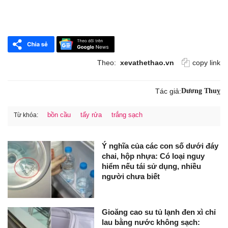
Theo:
xevathethao.vn
copy link
Tác giả:
Dương Thuỵ
bồn cầu
tẩy rửa
trắng sạch
Từ khóa:
Ý nghĩa của các con số dưới đáy
chai, hộp nhựa: Có loại nguy
hiểm nếu tái sử dụng, nhiều
người chưa biết
Gioăng cao su tủ lạnh đen xì chỉ
lau bằng nước không sạch: