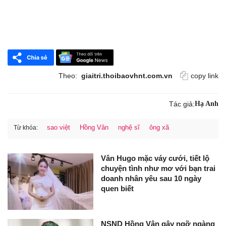
Theo:
giaitri.thoibaovhnt.com.vn
copy link
Tác giả:
Hạ Anh
sao việt
Hồng Vân
nghệ sĩ
ông xã
Từ khóa:
Vân Hugo mặc váy cưới, tiết lộ
chuyện tình như mơ với bạn trai
doanh nhân yêu sau 10 ngày
quen biết
NSND Hồng Vân gây ngỡ ngàng