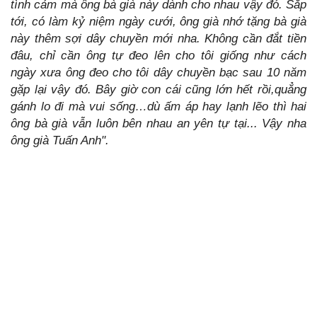
tình cảm mà ông bà già này dành cho nhau vậy đó. Sắp
tới, có làm kỷ niệm ngày cưới, ông già nhớ tặng bà già
này thêm sợi dây chuyền mới nha. Không cần đắt tiền
đâu, chỉ cần ông tự đeo lên cho tôi giống như cách
ngày xưa ông đeo cho tôi dây chuyền bạc sau 10 năm
gặp lại vậy đó. Bây giờ con cái cũng lớn hết rồi,quẳng
gánh lo đi mà vui sống…dù ấm áp hay lạnh lẽo thì hai
ông bà già vẫn luôn bên nhau an yên tự tại... Vậy nha
ông già Tuấn Anh".