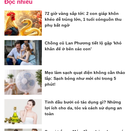
Đọc nhiều
72 giờ vàng sắp tới: 2 con giáp khôn
khéo dễ trúng lớn, 1 tuổi cónguồn thu
phụ bất ngờ
Chồng cũ Lan Phương tiết lộ gặp 'khó
khăn để ở bên các con'
Mẹo làm sạch quạt điện không cần tháo
lắp: Sạch bóng như mới chỉ trong 5
phút!
Tinh dầu bưởi có tác dụng gì? Những
lợi ích cho da, tóc và cách sử dụng an
toàn