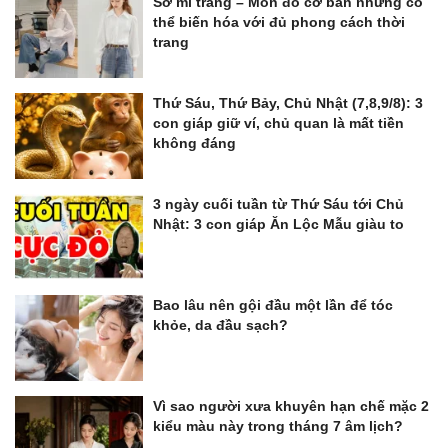
Sơ mi trắng – Món đồ cơ bản nhưng có
thể biến hóa với đủ phong cách thời
trang
Thứ Sáu, Thứ Bảy, Chủ Nhật (7,8,9/8): 3
con giáp giữ ví, chủ quan là mất tiền
không đáng
3 ngày cuối tuần từ Thứ Sáu tới Chủ
Nhật: 3 con giáp Ăn Lộc Mẫu giàu to
Bao lâu nên gội đầu một lần để tóc
khỏe, da đầu sạch?
Vì sao người xưa khuyên hạn chế mặc 2
kiểu màu này trong tháng 7 âm lịch?