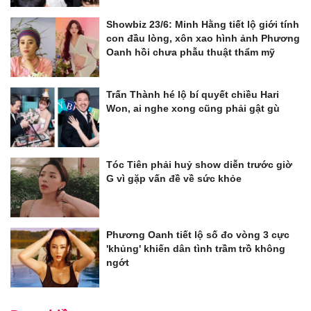
Showbiz 23/6: Minh Hằng tiết lộ giới tính
con đầu lòng, xôn xao hình ảnh Phương
Oanh hồi chưa phẫu thuật thẩm mỹ
Trấn Thành hé lộ bí quyết chiều Hari
Won, ai nghe xong cũng phải gật gù
Tóc Tiên phải huỷ show diễn trước giờ
G vì gặp vấn đề về sức khỏe
Phương Oanh tiết lộ số đo vòng 3 cực
'khủng' khiến dân tình trầm trồ không
ngớt