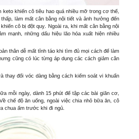
n keto khiến cô tiêu hao quá nhiều mỡ trong cơ thể,
thấp, làm mất cân bằng nội tiết và ảnh hưởng đến
khiến cô bị đột quỵ. Ngoài ra, khi mất cân bằng nội
giảm mạnh, những dấu hiệu lão hóa xuất hiện nhiều
bản thân dễ mất tỉnh táo khi tìm đủ mọi cách để làm
nhưng cũng có lúc từng áp dụng các cách giảm cân
và thay đổi vóc dàng bằng cách kiểm soát vi khuẩn
ữa mỗi ngày, dành 15 phút để tập các bài giãn cơ,
t. Về chế độ ăn uống, ngoài việc chia nhỏ bữa ăn, cô
ữa chua ấm trước khi đi ngủ.