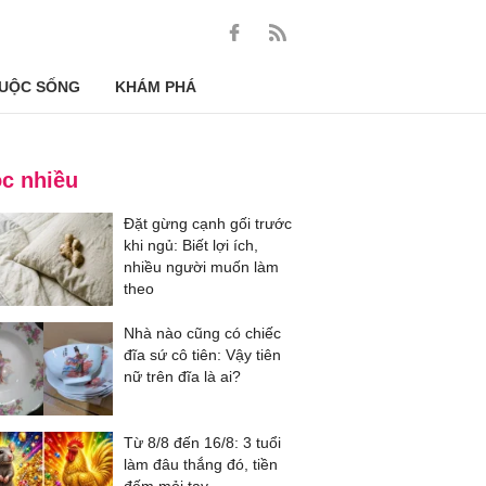
UỘC SỐNG
KHÁM PHÁ
c nhiều
Đặt gừng cạnh gối trước
khi ngủ: Biết lợi ích,
nhiều người muốn làm
theo
Nhà nào cũng có chiếc
đĩa sứ cô tiên: Vậy tiên
nữ trên đĩa là ai?
Từ 8/8 đến 16/8: 3 tuổi
làm đâu thắng đó, tiền