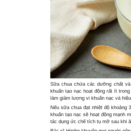
Sữa chua chứa các dưỡng chất và l
khuẩn tạo nạc hoạt động rất ít tron
làm giảm lượng vi khuẩn nạc và hiệ
Nếu sữa chua đạt nhiệt độ khoảng 3
khuẩn tạo nạc sẽ hoạt động mạnh m
tác dụng ức chế tích tụ mỡ sau khi ă
Bác sĩ Hinibo khuyên mọi người nên