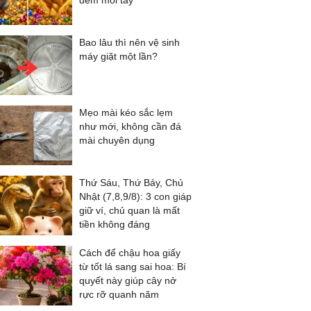
đếm mỏi tay
Bao lâu thì nên vệ sinh
máy giặt một lần?
Mẹo mài kéo sắc lẹm
như mới, không cần đá
mài chuyên dụng
Thứ Sáu, Thứ Bảy, Chủ
Nhật (7,8,9/8): 3 con giáp
giữ ví, chủ quan là mất
tiền không đáng
Cách để chậu hoa giấy
từ tốt lá sang sai hoa: Bí
quyết này giúp cây nở
rực rỡ quanh năm