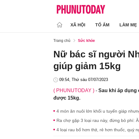
XÃ HỘI
TỔ ẤM
LÀM MẸ
Trang chủ
Sức khỏe
Nữ bác sĩ người Nh
giúp giảm 15kg
09:54, Thứ sáu 07/07/2023
( PHUNUTODAY )
-
Sau khi áp dụng 
được 15kg.
4 món ăn nuôi lớn khối u tuyến giáp nhưn
Ra chợ gặp 3 loại rau này, đừng bỏ phí: Ăn
4 loại rau bổ hơn thịt, rẻ hơn thuốc, qu