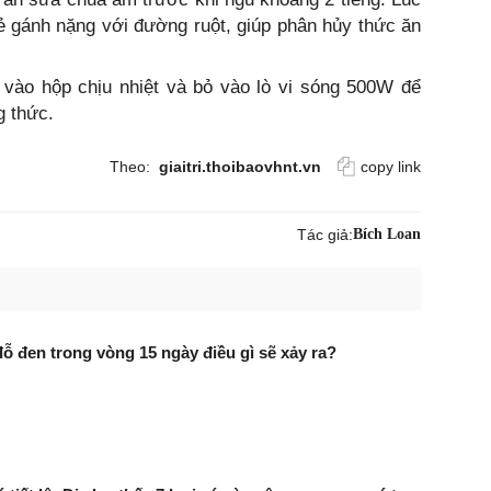
sẻ gánh nặng với đường ruột, giúp phân hủy thức ăn
vào hộp chịu nhiệt và bỏ vào lò vi sóng 500W để
g thức.
Theo:
giaitri.thoibaovhnt.vn
copy link
Tác giả:
Bích Loan
 đen trong vòng 15 ngày điều gì sẽ xảy ra?