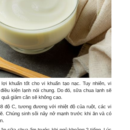
ợi khuẩn tốt cho vi khuẩn tạo nạc. Tuy nhiên, vi
g điều kiện lạnh nói chung. Do đó, sữa chua lạnh sẽ
u quả giảm cân sẽ không cao.
8 độ C, tương đương với nhiệt độ của ruột, các vi
ẽ. Chúng sinh sôi nảy nở mạnh trước khi ăn và có
n.
 ăn sữa chua ấm trước khi ngủ khoảng 2 tiếng. Lúc