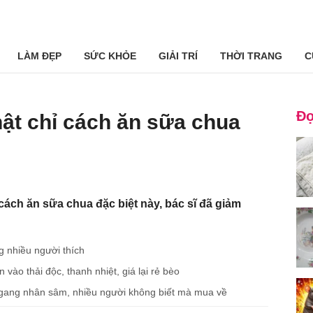
LÀM ĐẸP
SỨC KHỎE
GIẢI TRÍ
THỜI TRANG
C
Đọ
ật chỉ cách ăn sữa chua
cách ăn sữa chua đặc biệt này, bác sĩ đã giảm
g nhiều người thích
 vào thải độc, thanh nhiệt, giá lại rẻ bèo
ý ngang nhân sâm, nhiều người không biết mà mua về