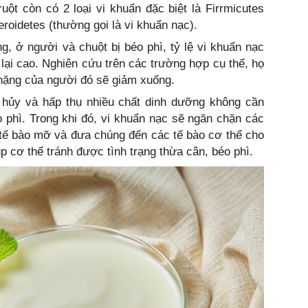
uột còn có 2 loại vi khuẩn đặc biệt là Firrmicutes
eroidetes (thường gọi là vi khuẩn nạc).
g, ở người và chuột bị béo phì, tỷ lệ vi khuẩn nạc
o lại cao. Nghiên cứu trên các trường hợp cụ thể, họ
 nặng của người đó sẽ giảm xuống.
 hủy và hấp thụ nhiều chất dinh dưỡng không cần
éo phì. Trong khi đó, vi khuẩn nạc sẽ ngăn chặn các
 tế bào mỡ và đưa chúng đến các tế bào cơ thể cho
úp cơ thể tránh được tình trạng thừa cân, béo phì.