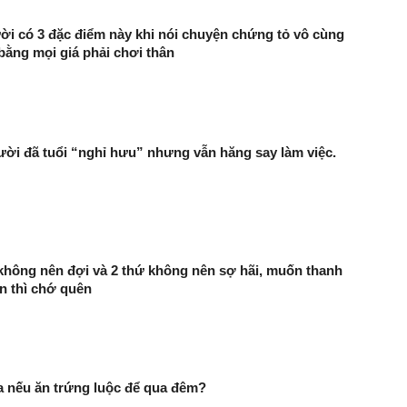
i có 3 đặc điểm này khi nói chuyện chứng tỏ vô cùng
bằng mọi giá phải chơi thân
ười đã tuổi “nghỉ hưu” nhưng vẫn hăng say làm việc.
 không nên đợi và 2 thứ không nên sợ hãi, muốn thanh
ên thì chớ quên
ra nếu ăn trứng luộc để qua đêm?