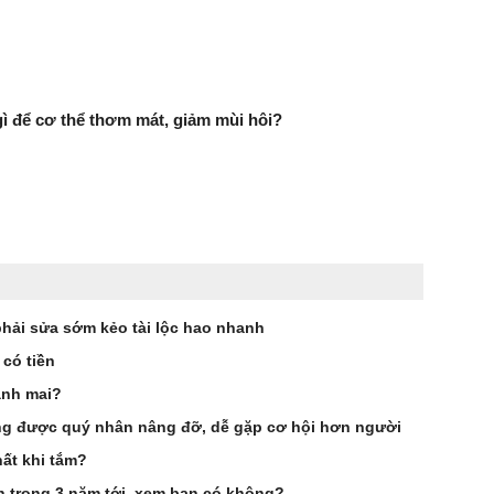
 để cơ thể thơm mát, giảm mùi hôi?
phải sửa sớm kẻo tài lộc hao nhanh
 có tiền
ảnh mai?
g được quý nhân nâng đỡ, dễ gặp cơ hội hơn người
ất khi tắm?
ên trong 3 năm tới, xem bạn có không?