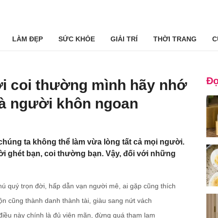
LÀM ĐẸP
SỨC KHỎE
GIẢI TRÍ
THỜI TRANG
C
Đọ
ời coi thường mình hãy nhớ
 là người khôn ngoan
 chúng ta không thể làm vừa lòng tất cả mọi người.
i ghét bạn, coi thường bạn. Vậy, đối với những
ú quý trọn đời, hấp dẫn vạn người mê, ai gặp cũng thích
ộn cũng thành danh thành tài, giàu sang nứt vách
 điều này chính là đủ viên mãn, đừng quá tham lam