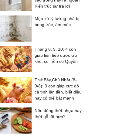
vào trong hay ra ngoài?
Kiến trúc sư trả lời
Mẹo xử lý tường nhà bị
bong tróc, ẩm mốc
Tháng 8, 9, 10: 4 con
giáp liên tiếp được Gỡ
khó, có Tiền có Quyền
Thứ Bảy,Chủ Nhật (8-
9/8): 3 con giáp cực đỏ
cả tình lẫn tiền, biết điều
này có thể bật mạnh
Nên dùng thớt nhựa hay
thớt gỗ tốt hơn?