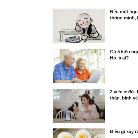
FaceBook
Nếu một ngườ
thông minh, 
Có 5 kiểu ng
Họ là ai?
2 việc ở đời
thản, bình y
Điều gì xảy 