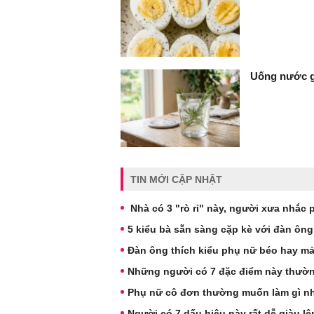
Uống nước gì
TIN MỚI CẬP NHẬT
Nhà có 3 "rò rỉ" này, người xưa nhắc 
5 kiểu bà sẵn sàng cặp kè với đàn ông
Đàn ông thích kiểu phụ nữ béo hay m
Những người có 7 đặc điểm này thườn
Phụ nữ cô đơn thường muốn làm gì nh
Người có 7 dấu hiệu này rất dễ giàu l