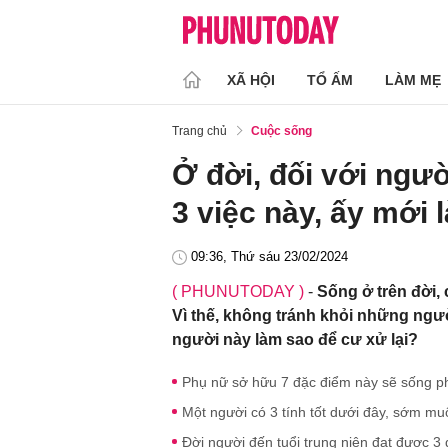
XÃ HỘI
TỔ ẤM
LÀM MẸ
Trang chủ
Cuộc sống
Ở đời, đối với ngư
3 việc này, ấy mới
09:36, Thứ sáu 23/02/2024
( PHUNUTODAY )
-
Sống ở trên đời,
Vì thế, không tránh khỏi những ngườ
người này làm sao để cư xử lại?
Phụ nữ sở hữu 7 đặc điểm này sẽ sống ph
Một người có 3 tính tốt dưới đây, sớm mu
Đời người đến tuổi trung niên đạt được 3