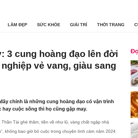
LÀM ĐẸP
SỨC KHỎE
GIẢI TRÍ
THỜI TRANG
C
Đọ
 3 cung hoàng đạo lên đời
nghiệp vẻ vang, giàu sang
đây chính là những cung hoàng đạo có vận trình
c hay cuộc sống thì họ cũng gặp may.
Thần Tài ghé thăm, tiền về như lũ, vàng chất ngập nhà
”, không bao giờ bỏ cuộc trong chuyện tình cảm năm 2024