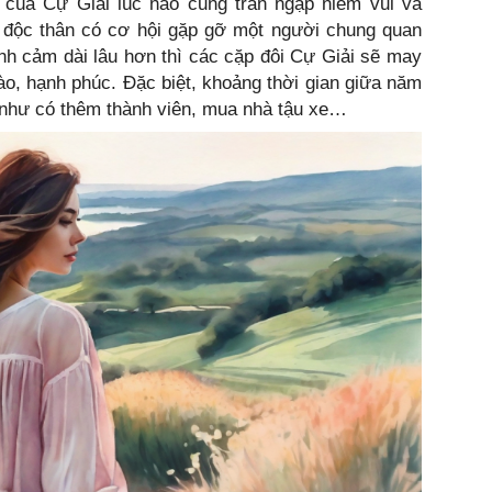
của Cự Giải lúc nào cũng tràn ngập niềm vui và
 độc thân có cơ hội gặp gỡ một người chung quan
ình cảm dài lâu hơn thì các cặp đôi Cự Giải sẽ may
o, hạnh phúc. Đặc biệt, khoảng thời gian giữa năm
ui như có thêm thành viên, mua nhà tậu xe…