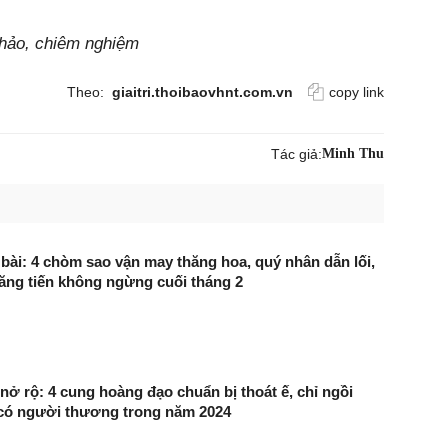
khảo, chiêm nghiệm
Theo:
giaitri.thoibaovhnt.com.vn
copy link
Tác giả:
Minh Thu
 bài: 4 chòm sao vận may thăng hoa, quý nhân dẫn lối,
ăng tiến không ngừng cuối tháng 2
nở rộ: 4 cung hoàng đạo chuẩn bị thoát ế, chỉ ngồi
có người thương trong năm 2024