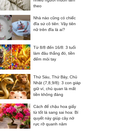
nhiều người muốn làm
theo
Nhà nào cũng có chiếc
đĩa sứ cô tiên: Vậy tiên
nữ trên đĩa là ai?
Từ 8/8 đến 16/8: 3 tuổi
làm đâu thắng đó, tiền
đếm mỏi tay
Thứ Sáu, Thứ Bảy, Chủ
Nhật (7,8,9/8): 3 con giáp
giữ ví, chủ quan là mất
tiền không đáng
Cách để chậu hoa giấy
từ tốt lá sang sai hoa: Bí
quyết này giúp cây nở
rực rỡ quanh năm