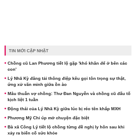
TIN MỚI CẬP NHẬT
Chồng cũ Lan Phương tiết lộ gặp 'khó khăn để ở bên các
con'
Lý Nhã Kỳ đăng tải thông điệp kêu gọi tôn trọng sự thật,
ứng xử văn minh giữa ồn ào
Mâu thuẫn vợ chồng: Thư Đan Nguyễn và chồng cũ đấu tố
kịch liệt 1 tuần
Động thái của Lý Nhã Kỳ giữa lúc bị réo tên khắp MXH
Phương Mỹ Chi úp mở chuyện đặc biệt
Bà xã Công Lý tiết lộ chồng từng đề nghị ly hôn sau khi
xảy ra biến cố sức khỏe