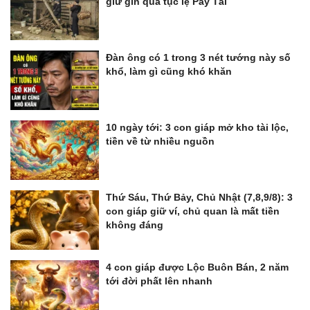
giữ gìn qua tục lệ Pây Tái
Đàn ông có 1 trong 3 nét tướng này số
khổ, làm gì cũng khó khăn
10 ngày tới: 3 con giáp mở kho tài lộc,
tiền về từ nhiều nguồn
Thứ Sáu, Thứ Bảy, Chủ Nhật (7,8,9/8): 3
con giáp giữ ví, chủ quan là mất tiền
không đáng
4 con giáp được Lộc Buôn Bán, 2 năm
tới đời phất lên nhanh