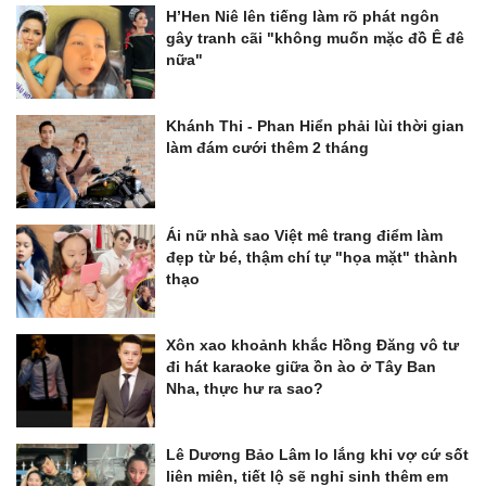
H’Hen Niê lên tiếng làm rõ phát ngôn
gây tranh cãi "không muốn mặc đồ Ê đê
nữa"
Khánh Thi - Phan Hiển phải lùi thời gian
làm đám cưới thêm 2 tháng
Ái nữ nhà sao Việt mê trang điểm làm
đẹp từ bé, thậm chí tự "họa mặt" thành
thạo
Xôn xao khoảnh khắc Hồng Đăng vô tư
đi hát karaoke giữa ồn ào ở Tây Ban
Nha, thực hư ra sao?
Lê Dương Bảo Lâm lo lắng khi vợ cứ sốt
liên miên, tiết lộ sẽ nghỉ sinh thêm em