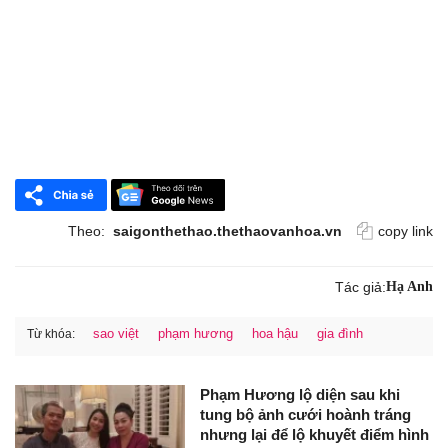
Theo:
saigonthethao.thethaovanhoa.vn
copy link
Tác giả:
Hạ Anh
sao việt
phạm hương
hoa hậu
gia đình
Từ khóa:
Phạm Hương lộ diện sau khi
tung bộ ảnh cưới hoành tráng
nhưng lại để lộ khuyết điểm hình