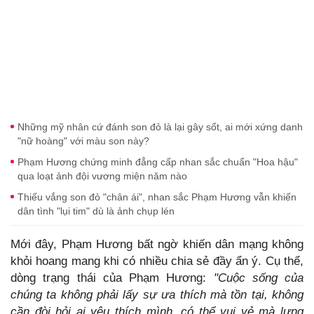
Những mỹ nhân cứ đánh son đỏ là lại gây sốt, ai mới xứng danh
"nữ hoàng" với màu son này?
Phạm Hương chứng minh đẳng cấp nhan sắc chuẩn "Hoa hậu"
qua loạt ảnh đội vương miện năm nào
Thiếu vắng son đỏ "chân ái", nhan sắc Phạm Hương vẫn khiến
dân tình "lụi tim" dù là ảnh chụp lén
Mới đây, Phạm Hương bất ngờ khiến dân mạng không
khỏi hoang mang khi có nhiều chia sẻ đầy ẩn ý. Cụ thể,
dòng trạng thái của Phạm Hương:
"Cuộc sống của
chúng ta không phải lấy sự ưa thích mà tồn tại, không
cần đòi hỏi ai yêu thích mình, có thể vui vẻ mà lưng