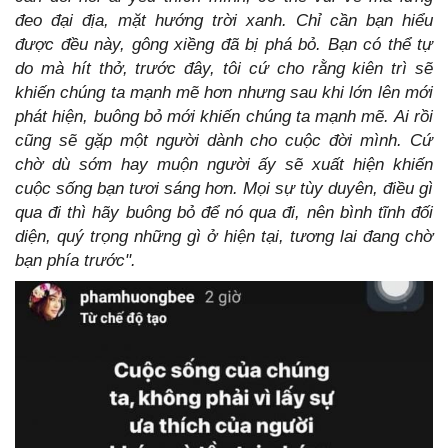
đeo đại địa, mặt hướng trời xanh. Chỉ cần bạn hiểu
được đều này, gông xiềng đã bị phá bỏ. Bạn có thể tự
do mà hít thở, trước đây, tôi cứ cho rằng kiên trì sẽ
khiến chúng ta mạnh mẽ hơn nhưng sau khi lớn lên mới
phát hiện, buông bỏ mới khiến chúng ta mạnh mẽ. Ai rồi
cũng sẽ gặp một người dành cho cuộc đời mình. Cứ
chờ dù sớm hay muộn người ấy sẽ xuất hiện khiến
cuộc sống bạn tươi sáng hơn. Mọi sự tùy duyên, điều gì
qua đi thì hãy buông bỏ để nó qua đi, nên bình tĩnh đối
diện, quý trọng những gì ở hiện tại, tương lai đang chờ
bạn phía trước".