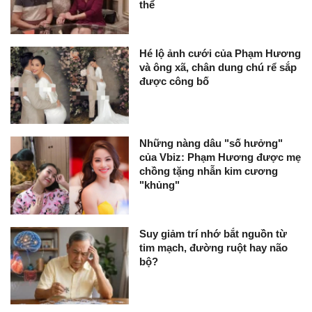
thể
Hé lộ ảnh cưới của Phạm Hương
và ông xã, chân dung chú rể sắp
được công bố
Những nàng dâu "số hưởng"
của Vbiz: Phạm Hương được mẹ
chồng tặng nhẫn kim cương
"khủng"
Suy giảm trí nhớ bắt nguồn từ
tim mạch, đường ruột hay não
bộ?