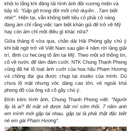
khỏi lo lắng khi đăng tải hình ảnh đội vương miện và
bày tỏ:
"Gặp gỡ trong đời một chữ duyên…Tạm biệt
nhé!"
. Hiện tại, vẫn không biết liệu có phải cô nàng
đang ám chỉ rằng việc tạm biệt khán giả để trở về Mỹ
hay còn ám chỉ một điều gì khác nữa?
Giữa tháng 6 vừa qua, chân dài Hải Phòng gây chú ý
khi bất ngờ trở về Việt Nam sau gần 4 năm rời làng giải
trí, định cư hecùng tổ ấm tại Mỹ. Theo một số thông tin,
cô về nước để làm đám cưới. NTK Chung Thanh Phong
cũng đã hé lộ loạt ảnh cưới của hoa hậu Phạm Hương
và chồng đại gia được chụp tại studio của mình. Dù
chưa lộ mặt nhưng vóc dáng cao lớn, vẻ ngoài khá
phong độ của ông xã cô gây chú ý.
Đính kèm hình ảnh, Chung Thanh Phong viết:
"Người
ấy là ai? Bí mật sẽ được bật mí sớm thôi. 7 năm anh
em mình mới gặp lại nhau, gặp lại là phải thật đặc biệt
nè em gái Phạm Hương".