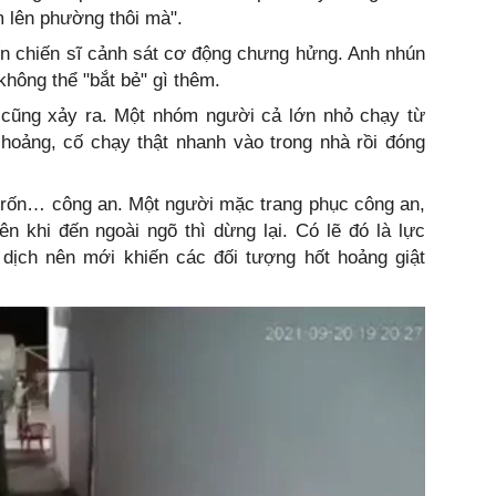
m lên phường thôi mà".
ến chiến sĩ cảnh sát cơ động chưng hửng. Anh nhún
mà không thể "bắt bẻ" gì thêm.
 cũng xảy ra. Một nhóm người cả lớn nhỏ chạy từ
 hoảng, cố chạy thật nhanh vào trong nhà rồi đóng
trốn… công an. Một người mặc trang phục công an,
n khi đến ngoài ngõ thì dừng lại. Có lẽ đó là lực
 dịch nên mới khiến các đối tượng hốt hoảng giật