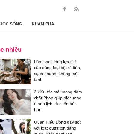
UỘC SỐNG
KHÁM PHÁ
c nhiều
Làm sạch lòng lợn chỉ
cần dùng loại bột rẻ tiền,
sạch nhanh, không mùi
tanh
3 kiểu tóc mái mang đậm
chất Pháp giúp diện mạo
thanh lịch và cuốn hút
hơn
Quan Hiểu Đồng gây sốt
với loạt outfit tôn dáng