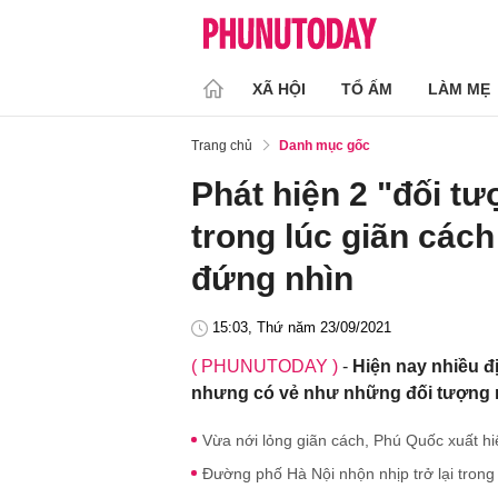
XÃ HỘI
TỔ ẤM
LÀM MẸ
Trang chủ
Danh mục gốc
Phát hiện 2 "đối 
trong lúc giãn các
đứng nhìn
15:03, Thứ năm 23/09/2021
( PHUNUTODAY )
-
Hiện nay nhiều đ
nhưng có vẻ như những đối tượng 
Vừa nới lỏng giãn cách, Phú Quốc xuất hi
Đường phố Hà Nội nhộn nhịp trở lại trong