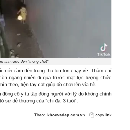
ềm tĩnh rước đèn "thông chốt"
ổi mới cầm đèn trung thu lon ton chạy về. Thậm chí
 còn ngang nhiên đi qua trước mặt lực lượng chức
ìn theo, tiện tay cất giúp đồ chơi lên vỉa hè.
h động cố ý tụ tập đông người với lý do không chính
tỏ sự dễ thương của “chị đại 3 tuổi”.
Theo:
khoevadep.com.vn
copy link