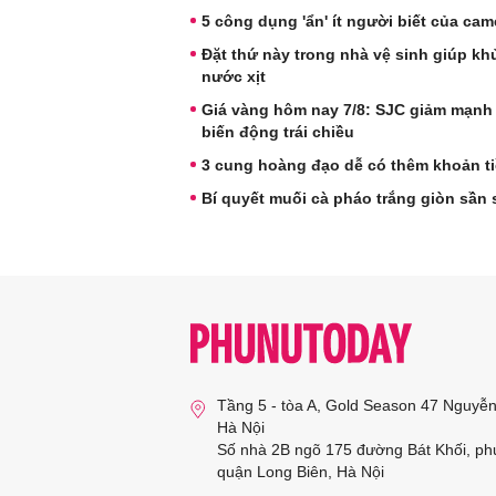
5 công dụng 'ẩn' ít người biết của cam
Đặt thứ này trong nhà vệ sinh giúp k
nước xịt
Giá vàng hôm nay 7/8: SJC giảm mạnh
biến động trái chiều
3 cung hoàng đạo dễ có thêm khoản ti
Bí quyết muối cà pháo trắng giòn sần 
Tầng 5 - tòa A, Gold Season 47 Nguyễ
Hà Nội
Số nhà 2B ngõ 175 đường Bát Khối, ph
quận Long Biên, Hà Nội