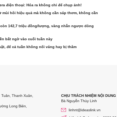
era điện thoại: Hóa ra không chỉ để chụp ảnh!
hử mùi hôi hiệu quả mà không cần sáp thơm, không cần
 còn 142,7 triệu đồng/lượng, vàng nhẫn ngược dòng
ền bất ngờ vào cuối tuần này
sật, để cả tuần không nổi váng hay bị thâm
n Tuân, Thanh Xuân,
CHỊU TRÁCH NHIỆM NỘI DUNG
Bà Nguyễn Thùy Linh
ường Long Biên,
linhnt@ideaslink.vn