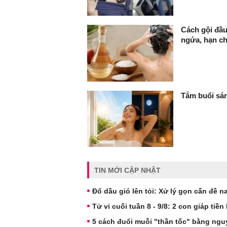
Cách gội đầu
ngứa, hạn c
Tắm buổi sán
TIN MỚI CẬP NHẬT
Đổ dầu gió lên tỏi: Xử lý gọn cấn đề 
Tử vi cuối tuần 8 - 9/8: 2 con giáp tiền
5 cách đuổi muỗi "thần tốc" bằng nguy