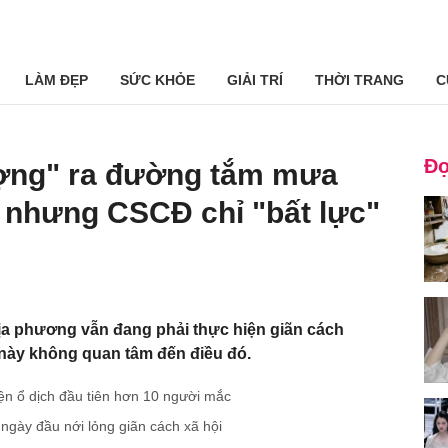
LÀM ĐẸP
SỨC KHỎE
GIẢI TRÍ
THỜI TRANG
C
Đọ
tượng" ra đường tắm mưa
h nhưng CSCĐ chỉ "bất lực"
ịa phương vẫn đang phải thực hiện giãn cách
này không quan tâm đến điều đó.
ện ổ dịch đầu tiên hơn 10 người mắc
 ngày đầu nới lỏng giãn cách xã hội