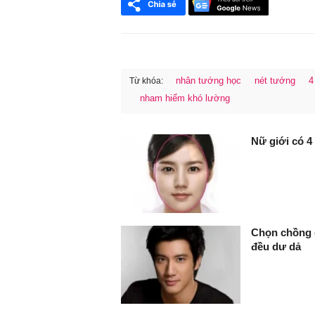
nhân tướng học
nét tướng
4
Từ khóa:
nham hiểm khó lường
FaceBook
Nữ giới có 4
Chọn chồng có
đều dư dả