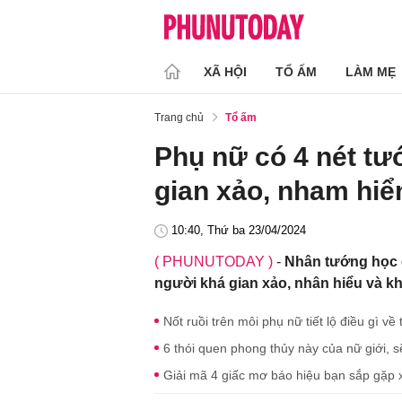
XÃ HỘI
TỔ ẤM
LÀM MẸ
Trang chủ
Tổ ấm
Phụ nữ có 4 nét t
gian xảo, nham hi
10:40, Thứ ba 23/04/2024
( PHUNUTODAY )
-
Nhân tướng học c
người khá gian xảo, nhân hiểu và kh
Nốt ruồi trên môi phụ nữ tiết lộ điều gì v
6 thói quen phong thủy này của nữ giới, s
Giải mã 4 giấc mơ báo hiệu bạn sắp gặp 