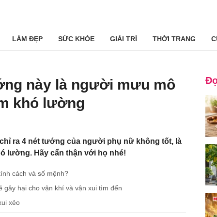
LÀM ĐẸP
SỨC KHỎE
GIẢI TRÍ
THỜI TRANG
C
Đọ
ướng này là người mưu mô
ểm khó lường
hỉ ra 4 nét tướng của người phụ nữ không tốt, là
ó lường. Hãy cẩn thận với họ nhé!
ề tính cách và số mệnh?
ẽ gây hại cho vận khí và vận xui tìm đến
xui xẻo