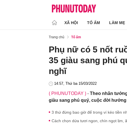
XÃ HỘI
TỔ ẤM
LÀM MẸ
Trang chủ
Tổ ấm
Phụ nữ có 5 nốt ruồ
35 giàu sang phú qu
nghĩ
14:57, Thứ ba 15/03/2022
( PHUNUTODAY )
-
Theo nhân tướng 
giàu sang phú quý, cuộc đời hưởng 
3 thứ đừng bao giờ để trong ví kẻo tiền nh
Cách chọn dứa tươi ngon, chín ngọt lịm, ă