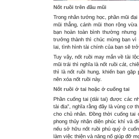
Nốt ruồi trên đầu mũi
Trong nhân tướng học, phần mũi đại 
mũi thẳng, cánh mũi thon rộng vừa 
bạn hoàn toàn bình thường nhưng l
trưởng thành thì chúc mừng bạn vì
lai, tình hình tài chính của bạn sẽ t
Tuy vậy, nốt ruồi may mắn về tài lộ
mũi trái thì nghĩa là nốt ruồi cát, c
thì là nốt ruồi hung, khiến bạn gặp
nên xóa nốt ruồi này.
Nốt ruồi ở tai hoặc ở cuống tai
Phần cuống tai (dái tai) được các n
tài địa”, nghĩa rằng đây là vùng cơ 
cho chủ nhân. Đồng thời cuống tai c
phong thủy nhận diện phúc khí và đi
nếu sở hữu nốt ruồi phú quý ở cuống 
làm việc thiện và năng nổ giúp đỡ m