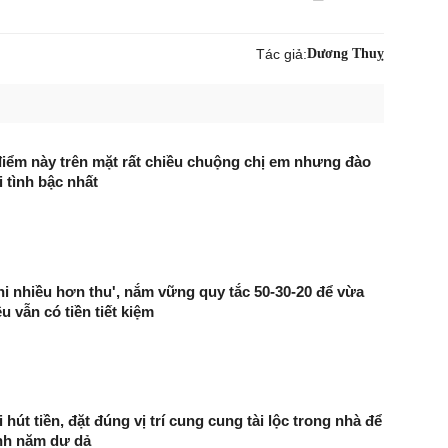
Tác giả:
Dương Thuỵ
iểm này trên mặt rất chiều chuộng chị em nhưng đào
 tình bậc nhất
hi nhiều hơn thu', nắm vững quy tắc 50-30-20 để vừa
êu vẫn có tiền tiết kiệm
 hút tiền, đặt đúng vị trí cung cung tài lộc trong nhà để
nh năm dư dả