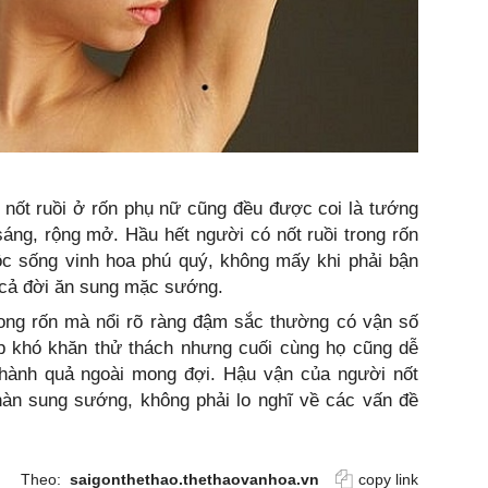
y nốt ruồi ở rốn phụ nữ cũng đều được coi là tướng
áng, rộng mở. Hầu hết người có nốt ruồi trong rốn
ộc sống vinh hoa phú quý, không mấy khi phải bận
 cả đời ăn sung mặc sướng.
rong rốn mà nổi rõ ràng đậm sắc thường có vận số
gặp khó khăn thử thách nhưng cuối cùng họ cũng dễ
hành quả ngoài mong đợi. Hậu vận của người nốt
hàn sung sướng, không phải lo nghĩ về các vấn đề
.
Theo:
saigonthethao.thethaovanhoa.vn
copy link