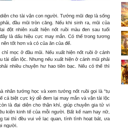
diện cho tài vận con người. Tướng mũi đẹp là sống
phải, đầu mũi tròn căng. Nếu khi sinh ra, mũi của
ại đột nhiên xuất hiện nốt ruồi màu đen sau tuổi
 đây là dấu hiệu cực may mắn. Có thể trong tương
rở nên tốt hơn và có của ăn của để.
c chỉ mọc ở đầu mũi. Nếu xuất hiện nốt ruồi ở cánh
hiêu tài dẫn lộc. Nhưng nếu xuất hiện ở cánh mũi phải
 phải nhiều chuyện hư hao tiền bạc. Nếu có thể thì
hà nhân tướng học và xem tướng nốt ruồi gọi là “tụ
thể cá biệt cực kỳ dễ đem lại may mắn và vận tài lộc
òn là đại diện cho thận khí, giúp chuyên gia tử vi
ều kiện kinh tế của mỗi người. Bất kể nam hay nữ,
tai thì đều vui vẻ lạc quan, tính tình hoạt bát, ưa
ọi người.