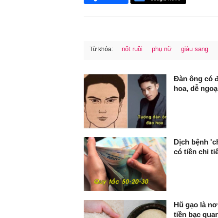
nốt ruồi
phụ nữ
giàu sang
Từ khóa:
FaceBook
Đàn ông có đ
hoa, dễ ngoại
Dịch bệnh 'c
có tiền chi ti
Hũ gạo là nơi
tiền bạc qua