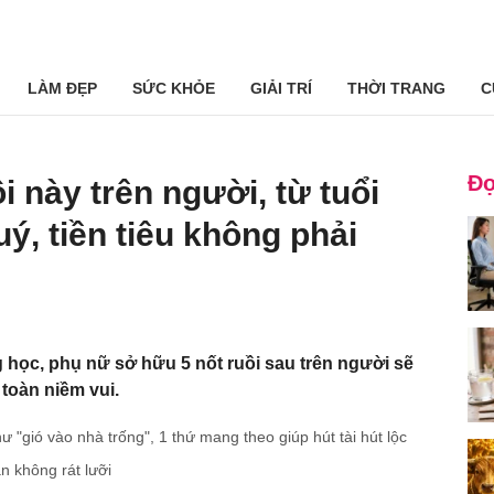
LÀM ĐẸP
SỨC KHỎE
GIẢI TRÍ
THỜI TRANG
C
Đọ
i này trên người, từ tuổi
ý, tiền tiêu không phải
học, phụ nữ sở hữu 5 nốt ruồi sau trên người sẽ
toàn niềm vui.
ư "gió vào nhà trống", 1 thứ mang theo giúp hút tài hút lộc
n không rát lưỡi