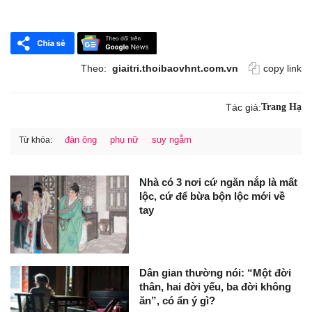
Theo:
giaitri.thoibaovhnt.com.vn
copy link
Tác giả:
Trang Hạ
đàn ông
phụ nữ
suy ngẫm
Từ khóa:
Nhà có 3 nơi cứ ngăn nắp là mất
lộc, cứ để bừa bộn lộc mới về
tay
Dân gian thường nói: “Một đời
thân, hai đời yếu, ba đời không
ăn”, có ẩn ý gì?