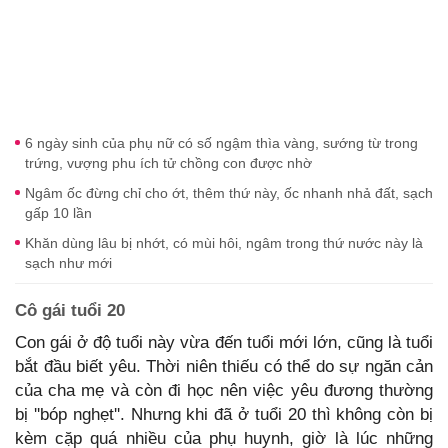
6 ngày sinh của phụ nữ có số ngậm thìa vàng, sướng từ trong
trứng, vượng phu ích tử chồng con được nhờ
Ngâm ốc đừng chỉ cho ớt, thêm thứ này, ốc nhanh nhả đất, sạch
gấp 10 lần
Khăn dùng lâu bị nhớt, có mùi hôi, ngâm trong thứ nước này là
sạch như mới
Cô gái tuổi 20
Con gái ở độ tuổi này vừa đến tuổi mới lớn, cũng là tuổi
bắt đầu biết yêu. Thời niên thiếu có thể do sự ngăn cản
của cha mẹ và còn đi học nên việc yêu đương thường
bị ''bóp nghẹt''. Nhưng khi đã ở tuổi 20 thì không còn bị
kèm cặp quá nhiều của phụ huynh, giờ là lúc những