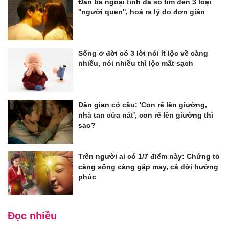
Đàn bà ngoại tình đa số tìm đến 3 loại
''người quen'', hoá ra lý do đơn giản
Sống ở đời có 3 lời nói ít lộc về càng
nhiều, nói nhiều thì lộc mất sạch
Dân gian có câu: 'Con rể lên giường,
nhà tan cửa nát', con rể lên giường thì
sao?
Trên người ai có 1/7 điểm này: Chứng tỏ
càng sống càng gặp may, cả đời hưởng
phúc
Đọc nhiều