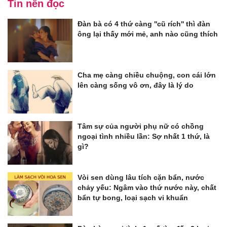
Tin nên đọc
Đàn bà có 4 thứ càng ''cũ rích'' thì đàn
ông lại thấy mới mẻ, anh nào cũng thích
Cha mẹ càng chiều chuộng, con cái lớn
lên càng sống vô ơn, đây là lý do
Tâm sự của người phụ nữ có chồng
ngoại tình nhiều lần: Sợ nhất 1 thứ, là
gì?
Vòi sen dùng lâu tích cặn bẩn, nước
chảy yếu: Ngâm vào thứ nước này, chất
bẩn tự bong, loại sạch vi khuẩn