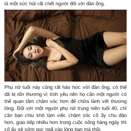
là một sức hút rất chết người đối với đàn ông.
Phụ nữ tuổi này cũng rất háo hức với đàn ông, có thể
đã bị tổn thương vì tình yêu nên họ cần một người có
thể quan tâm chăm sóc hơn để chữa lành vết thương
lòng. Đối với một người phụ nữ trung niên tuổi 40, chỉ
cần bạn chịu khó làm việc chăm sóc cô ấy chu đáo
hơn, giao tiếp nhiều hơn trong cuộc sống hàng ngày thì
cô ấy sẽ sớm gục ngã vào lòng bạn mà thôi.