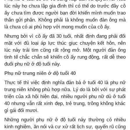
lúc này họ chưa lập gia đình thì có thể do trước đây cô
ấy chưa tìm được người bạn đời khiến mình muốn trao
thân gửi phận. Không phải là không muốn đàn ông mà
là chưa có ai phù hợp với mong muốn của cô ấy.
Nhưng bởi vì cô ấy đã 30 tuổi, nhất định đang phải đối
mặt với đủ loại áp lực thúc giục chuyện kết hôn, nên
lúc này trái tim cũng rất rộng mở. Một người đàn ông
tinh tế chắc chắn sẽ khiến cô ấy rung động, rất dễ theo
đuổi phụ nữ ở độ tuổi này.
Phụ nữ trung niên ở độ tuổi 40
Thực tế thì việc định nghĩa đàn bà ở tuổi 40 là phụ nữ
trung niên không phù hợp nữa. Lý do là bởi với sự phát
triện của xã hội hiện đại, nhiều người phụ nữ dù ở tuổi
40 nhưng vẫn rất xinh đẹp, trẻ trung, trông không khác
gì gái đối mươi.
Những người phụ nữ ở độ tuổi này thường có nhiều
kinh nghiệm, ăn nói và cư xử rất lịch sự, quyến rũ cũng