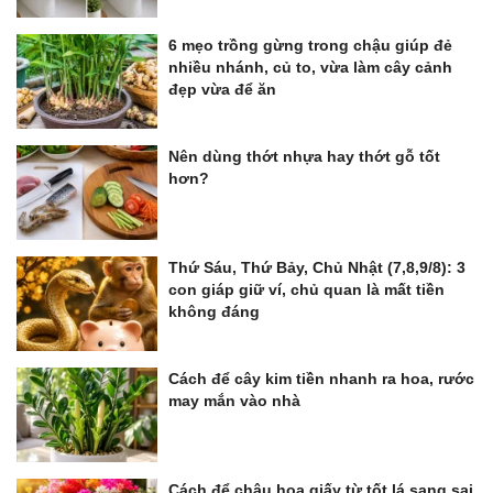
6 mẹo trồng gừng trong chậu giúp đẻ
nhiều nhánh, củ to, vừa làm cây cảnh
đẹp vừa để ăn
Nên dùng thớt nhựa hay thớt gỗ tốt
hơn?
Thứ Sáu, Thứ Bảy, Chủ Nhật (7,8,9/8): 3
con giáp giữ ví, chủ quan là mất tiền
không đáng
Cách để cây kim tiền nhanh ra hoa, rước
may mắn vào nhà
Cách để chậu hoa giấy từ tốt lá sang sai