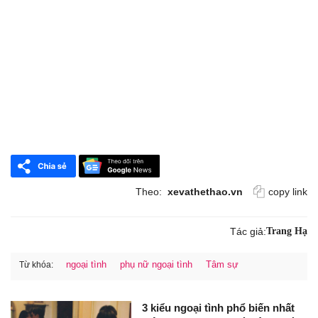
Theo:
xevathethao.vn
copy link
Tác giả:
Trang Hạ
ngoại tình
phụ nữ ngoại tình
Tâm sự
Từ khóa:
3 kiểu ngoại tình phổ biến nhất