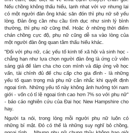
Nếu chồng không thấu hiểu, lạnh nhạt với vợ nhưng lại
có một người đàn ông khác săn đón thì phụ nữ sẽ yếu
lòng. Đàn ông cần nhu cầu tình dục như sinh lý bình
thường, thì phụ nữ cũng thế. Hoặc ở những thời điểm
chán chồng cực độ, phụ nữ cũng dễ sa vào lòng của
một người đàn ông quan tâm thấu hiểu khác.
"Đối với phụ nữ, các yếu tố kinh tế xã hội và sinh học -
chẳng hạn như lựa chọn người đàn ông là ứng cử viên
sáng giá để làm cha cho con mình và đáp ứng về học
vấn, tài chính đủ để chu cấp cho gia đình - là những
yếu tố quan trọng mà phụ nữ cân nhắc khi quyết định
ngoại tình. Những yếu tố này không ảnh hưởng tới nam
giới - vốn có tỉ lệ ngoại tình cao hơn 7% so với phụ nữ"
- báo cáo nghiên cứu của Đại học New Hampshire cho
hay.
Người ta nói, trong lòng mỗi người phụ nữ luôn có
những bí mật. Đó có thể là những suy nghĩ bỏ chồng,
ngoại tình… Nhưng phụ nữ chung thủy không bao giờ