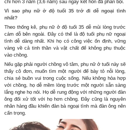
chỉ hơn 3 năm (3,6 năm) sau ngày kết hôn đã phản bội.
Vì sao phụ nữ ở độ tuổi 35 trở đi dễ ngoại tình
nhất?
Theo thống kê, phụ nữ ở độ tuổi 35 dễ mủi lòng trước
cám dỗ bên ngoài. Đây có thể là độ tuổi phụ nữ ngoại
tình dễ dàng nhất. Khi họ có công việc ổn định, vững
vàng về cả tinh thần và vật chất để không phụ thuộc
vào chồng.
Nếu gặp phải người chồng vô tâm, phụ nữ ở tuổi này sẽ
thấy cô đơn, muốn tìm một người để bày tỏ nỗi lòng,
chia sẻ buồn vui trong cuộc sống. Nếu không hòa hợp
với chồng, họ dễ mềm lòng trước một người sẵn sàng
lắng nghe họ nói. Họ dễ rung động với những người đàn
ông đối xử tốt với họ hơn chồng. Đây cũng là nguyên
nhân hàng đầu khiến đàn bà ngoại tình mà đàn ông nên
cẩn trọng.