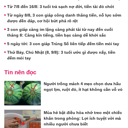
Từ 7/8 đến 16/8: 3 tuổi trả sạch nợ đời, tiền tài đỏ chót
Từ ngày 8/8, 3 con giáp công danh thăng tiến, nỗ lực sớm
được đền đáp, cơ hội bứt phá rõ rệt
3 con giáp càng im lặng càng phát tài từ nay đến cuối
tháng 8: Càng kín tiếng, tiền bạc càng dễ khởi sắc
5 ngày tới: 3 con giáp Trúng Số liên tiếp đếm tiền mỏi tay
Thứ Bảy, Chủ Nhật (8, 9/8): 3 tuổi ước gì được nấy, tiền
đếm mỏi tay
Tin nên đọc
Người trồng mách 4 mẹo chọn dưa hấu
ngọt lịm, ruột đỏ, ít hạt không cần vỗ vỏ
Mùa hè bật điều hòa nhớ treo một chiếc
khăn trong phòng: Lợi ích tuyệt vời mà
nhiều người chưa biết