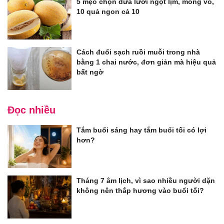
5 mẹo chọn dưa lưới ngọt lịm, mỏng vỏ,
10 quả ngon cả 10
Cách đuổi sạch ruồi muỗi trong nhà
bằng 1 chai nước, đơn giản mà hiệu quả
bất ngờ
Đọc nhiều
Tắm buổi sáng hay tắm buổi tối có lợi
hơn?
Tháng 7 âm lịch, vì sao nhiều người dặn
không nên thắp hương vào buổi tối?