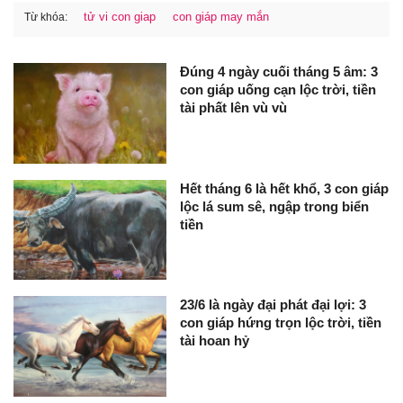
tử vi con giap
con giáp may mắn
Từ khóa:
Đúng 4 ngày cuối tháng 5 âm: 3
con giáp uống cạn lộc trời, tiền
tài phất lên vù vù
Hết tháng 6 là hết khổ, 3 con giáp
lộc lá sum sê, ngập trong biển
tiền
23/6 là ngày đại phát đại lợi: 3
con giáp hứng trọn lộc trời, tiền
tài hoan hỷ