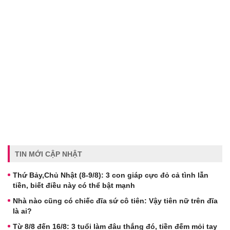
TIN MỚI CẬP NHẬT
Thứ Bảy,Chủ Nhật (8-9/8): 3 con giáp cực đỏ cả tình lẫn
tiền, biết điều này có thể bật mạnh
Nhà nào cũng có chiếc đĩa sứ cô tiên: Vậy tiên nữ trên đĩa
là ai?
Từ 8/8 đến 16/8: 3 tuổi làm đâu thắng đó, tiền đếm mỏi tay