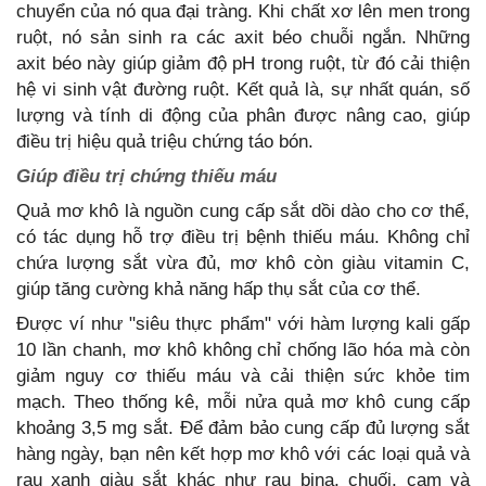
chuyển của nó qua đại tràng. Khi chất xơ lên men trong
ruột, nó sản sinh ra các axit béo chuỗi ngắn. Những
axit béo này giúp giảm độ pH trong ruột, từ đó cải thiện
hệ vi sinh vật đường ruột. Kết quả là, sự nhất quán, số
lượng và tính di động của phân được nâng cao, giúp
điều trị hiệu quả triệu chứng táo bón.
Giúp điều trị chứng thiếu máu
Quả mơ khô là nguồn cung cấp sắt dồi dào cho cơ thể,
có tác dụng hỗ trợ điều trị bệnh thiếu máu. Không chỉ
chứa lượng sắt vừa đủ, mơ khô còn giàu vitamin C,
giúp tăng cường khả năng hấp thụ sắt của cơ thể.
Được ví như "siêu thực phẩm" với hàm lượng kali gấp
10 lần chanh, mơ khô không chỉ chống lão hóa mà còn
giảm nguy cơ thiếu máu và cải thiện sức khỏe tim
mạch. Theo thống kê, mỗi nửa quả mơ khô cung cấp
khoảng 3,5 mg sắt. Để đảm bảo cung cấp đủ lượng sắt
hàng ngày, bạn nên kết hợp mơ khô với các loại quả và
rau xanh giàu sắt khác như rau bina, chuối, cam và