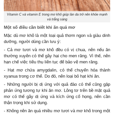
Vitamin C và vitamin E trong mơ khô giúp làn da trở nên khỏe mạnh
và trắng sáng
Một số điều cần biết khi ăn quả mơ
Mặc dù mơ khô là một loại quả thơm ngon và giàu dinh
dưỡng, người dùng cần lưu ý:
- Cả mơ tươi và mơ khô đều có vị chua, nên nếu ăn
thường xuyên có thể gây hại cho men răng. Vì thế, nên
hạn chế việc tiêu thụ liên tục để bảo vệ men răng.
- Hạt mơ chứa amygdalin, có thể chuyển hóa thành
xyanua trong cơ thể. Do đó, nên loại bỏ hạt khi ăn.
- Những người bị dị ứng với quả đào có thể cũng gặp
phản ứng tương tự khi ăn mơ. Lông tơ trên bề mặt quả
mơ có thể gây dị ứng và kích ứng cổ họng, nên cần
thận trọng khi sử dụng.
- Không nên ăn quá nhiều mơ tươi và mơ khô trong một