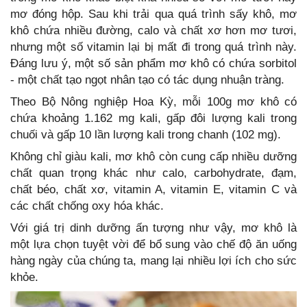
mơ đóng hộp. Sau khi trải qua quá trình sấy khô, mơ
khô chứa nhiều đường, calo và chất xơ hơn mơ tươi,
nhưng một số vitamin lại bị mất đi trong quá trình này.
Đáng lưu ý, một số sản phẩm mơ khô có chứa sorbitol
- một chất tạo ngọt nhân tạo có tác dụng nhuận tràng.
Theo Bộ Nông nghiệp Hoa Kỳ, mỗi 100g mơ khô có
chứa khoảng 1.162 mg kali, gấp đôi lượng kali trong
chuối và gấp 10 lần lượng kali trong chanh (102 mg).
Không chỉ giàu kali, mơ khô còn cung cấp nhiều dưỡng
chất quan trọng khác như calo, carbohydrate, đạm,
chất béo, chất xơ, vitamin A, vitamin E, vitamin C và
các chất chống oxy hóa khác.
Với giá trị dinh dưỡng ấn tượng như vậy, mơ khô là
một lựa chọn tuyệt vời để bổ sung vào chế độ ăn uống
hàng ngày của chúng ta, mang lại nhiều lợi ích cho sức
khỏe.