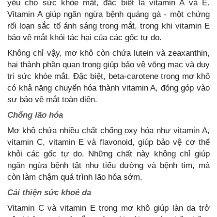
yếu cho sức khỏe mắt, đặc biệt là vitamin A và E.
Vitamin A giúp ngăn ngừa bệnh quáng gà - một chứng
rối loạn sắc tố ánh sáng trong mắt, trong khi vitamin E
bảo vệ mắt khỏi tác hại của các gốc tự do.
Không chỉ vậy, mơ khô còn chứa lutein và zeaxanthin,
hai thành phần quan trọng giúp bảo vệ võng mạc và duy
trì sức khỏe mắt. Đặc biệt, beta-carotene trong mơ khô
có khả năng chuyển hóa thành vitamin A, đóng góp vào
sự bảo vệ mắt toàn diện.
Chống lão hóa
Mơ khô chứa nhiều chất chống oxy hóa như vitamin A,
vitamin C, vitamin E và flavonoid, giúp bảo vệ cơ thể
khỏi các gốc tự do. Những chất này không chỉ giúp
ngăn ngừa bệnh tật như tiểu đường và bệnh tim, mà
còn làm chậm quá trình lão hóa sớm.
Cải
thiện sức khoẻ da
Vitamin C và vitamin E trong mơ khô giúp làn da trở