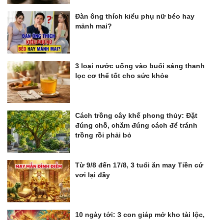
Đàn ông thích kiểu phụ nữ béo hay
mảnh mai?
3 loại nước uống vào buổi sáng thanh
lọc cơ thể tốt cho sức khỏe
Cách trồng cây khế phong thủy: Đặt
đúng chỗ, chăm đúng cách để tránh
trồng rồi phải bỏ
Từ 9/8 đến 17/8, 3 tuổi ăn may Tiền cứ
vơi lại đầy
10 ngày tới: 3 con giáp mở kho tài lộc,