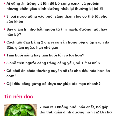
Ai cũng ăn trứng vịt lộn để bổ sung canxi và protein,
nhưng phần giàu dinh dưỡng nhất lại thường bị bỏ đi
3 loại nước uống vào buổi sáng thanh lọc cơ thể tốt cho
sức khỏe
Suy giảm trí nhớ bắt nguồn từ tim mạch, đường ruột hay
não bộ?
Cách gội đầu bằng 2 gia vị có sẵn trong bếp giúp sạch da
đầu, giảm ngứa, hạn chế gàu
Tắm buổi sáng hay tắm buổi tối có lợi hơn?
3 chỗ trên người càng trắng càng yếu, số 1 ít ai nhìn
Có phải ăn cháo thường xuyên sẽ tốt cho tiêu hóa hơn ăn
cơm?
Gội đầu bằng gừng có thực sự giúp tóc mọc nhanh?
Tin nên đọc
7 loại rau không nuôi hóa chất, bổ gấp
đôi thịt, giàu dinh dưỡng hơn cá: Đi chợ