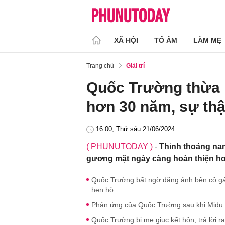
XÃ HỘI
TỔ ẤM
LÀM MẸ
Trang chủ
Giải trí
Quốc Trường thừa 
hơn 30 năm, sự thậ
16:00, Thứ sáu 21/06/2024
( PHUNUTODAY )
-
Thỉnh thoảng nam
gương mặt ngày càng hoàn thiện h
Quốc Trường bất ngờ đăng ảnh bên cô gái 
hẹn hò
Phản ứng của Quốc Trường sau khi Midu th
Quốc Trường bị mẹ giục kết hôn, trả lời r