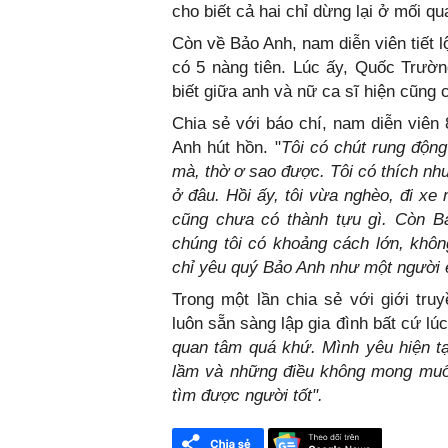
cho biết cả hai chỉ dừng lại ở mối qu
Còn về Bảo Anh, nam diễn viên tiết 
có 5 nàng tiên. Lúc ấy, Quốc Trườ
biết giữa anh và nữ ca sĩ hiện cũng c
Chia sẻ với báo chí, nam diễn viên
Anh hút hồn. "
Tôi có chút rung độn
mà, thờ ơ sao được. Tôi có thích nhưn
ở đâu. Hồi ấy, tôi vừa nghèo, đi xe
cũng chưa có thành tựu gì. Còn Bả
chúng tôi có khoảng cách lớn, khôn
chỉ yêu quý Bảo Anh như một người 
Trong một lần chia sẻ với giới tr
luôn sẵn sàng lập gia đình bất cứ lú
quan tâm quá khứ. Mình yêu hiện tạ
lầm và những điều không mong muốn
tìm được người tốt".