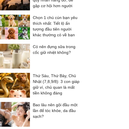
quý nhân nâng đỡ, dễ
gặp cơ hội hơn người
Chọn 1 chú cún bạn yêu
thích nhất: Tiết lộ ấn
tượng đầu tiên người
khác thường có về bạn
Có nên đựng sữa trong
cốc giữ nhiệt không?
Thứ Sáu, Thứ Bảy, Chủ
Nhật (7,8,9/8): 3 con giáp
giữ ví, chủ quan là mất
tiền không đáng
Bao lâu nên gội đầu một
lần để tóc khỏe, da đầu
sạch?