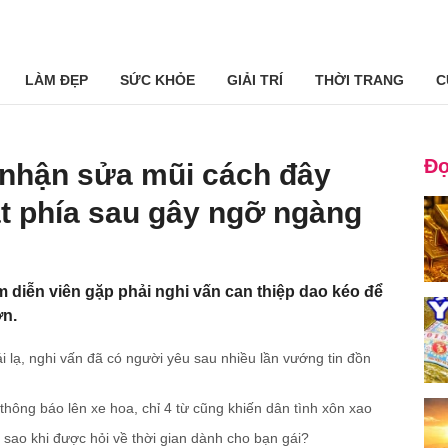
LÀM ĐẸP
SỨC KHỎE
GIẢI TRÍ
THỜI TRANG
C
Đọ
nhận sửa mũi cách đây
t phía sau gây ngỡ ngàng
 diễn viên gặp phải nghi vấn can thiệp dao kéo để
ơn.
lạ, nghi vấn đã có người yêu sau nhiều lần vướng tin đồn
ông báo lên xe hoa, chỉ 4 từ cũng khiến dân tình xôn xao
a sao khi được hỏi về thời gian dành cho bạn gái?