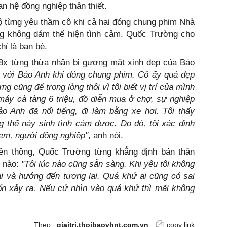
an hệ đồng nghiệp thân thiết.
lộ từng yêu thầm cô khi cả hai đóng chung phim Nhà
ng không dám thể hiện tình cảm. Quốc Trường cho
hỉ là bạn bè.
 8x từng thừa nhận bị gương mặt xinh đẹp của Bảo
g với Bảo Anh khi đóng chung phim. Cô ấy quá đẹp
g cũng để trong lòng thôi vì tôi biết vị trí của mình
 máy cà tàng 6 triệu, đồ diễn mua ở chợ, sự nghiệp
o Anh đã nổi tiếng, đi làm bằng xe hơi. Tôi thấy
g thể nảy sinh tình cảm được. Do đó, tôi xác định
em, người đồng nghiệp"
, anh nói.
uyền thông, Quốc Trường từng khẳng định bản thân
c nào:
"Tôi lúc nào cũng sẵn sàng. Khi yêu tôi không
i và hướng đến tương lai. Quá khứ ai cũng có sai
 xảy ra. Nếu cứ nhìn vào quá khứ thì mãi không
Theo:
giaitri.thoibaovhnt.com.vn
copy link