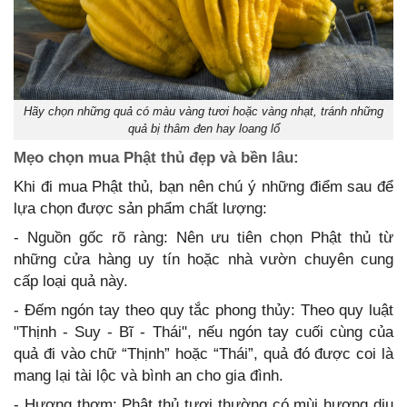
Hãy chọn những quả có màu vàng tươi hoặc vàng nhạt, tránh những
quả bị thâm đen hay loang lổ
Mẹo chọn mua Phật thủ đẹp và bền lâu:
Khi đi mua Phật thủ, bạn nên chú ý những điểm sau để
lựa chọn được sản phẩm chất lượng:
- Nguồn gốc rõ ràng: Nên ưu tiên chọn Phật thủ từ
những cửa hàng uy tín hoặc nhà vườn chuyên cung
cấp loại quả này.
- Đếm ngón tay theo quy tắc phong thủy: Theo quy luật
"Thịnh - Suy - Bĩ - Thái", nếu ngón tay cuối cùng của
quả đi vào chữ “Thịnh” hoặc “Thái”, quả đó được coi là
mang lại tài lộc và bình an cho gia đình.
- Hương thơm: Phật thủ tươi thường có mùi hương dịu