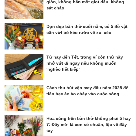
giòn, không bắn một giọt dầu, không
sát chảo
Dọn dẹp bàn thờ cuối năm, có 5 đồ vật
cần vứt bỏ kẻo rước về xui xẻo
Từ nay đến Tết, trong ví còn thứ này
nhớ vứt đi ngay nếu không muốn
'nghèo hết kiếp'
Cách thu hút vận may đầu năm 2025 để
tiền bạc ào ào chảy vào cuộc sống
Hoa cúng trên bàn thờ không phải 5 hay
7: Đây mới là con số chuẩn, lộc về đầy
tay