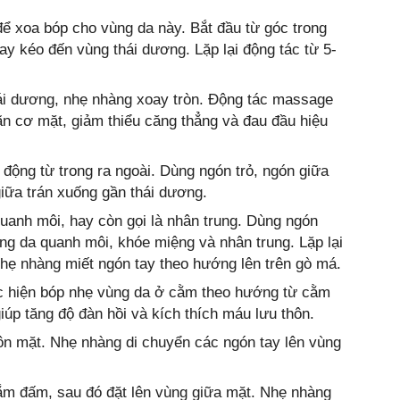
ể xoa bóp cho vùng da này. Bắt đầu từ góc trong
ay kéo đến vùng thái dương. Lặp lại động tác từ 5-
thái dương, nhẹ nhàng xoay tròn. Động tác massage
ãn cơ mặt, giảm thiểu căng thẳng và đau đầu hiệu
động từ trong ra ngoài. Dùng ngón trỏ, ngón giữa
iữa trán xuống gần thái dương.
uanh môi, hay còn gọi là nhân trung. Dùng ngón
ng da quanh môi, khóe miệng và nhân trung. Lặp lại
nhẹ nhàng miết ngón tay theo hướng lên trên gò má.
ực hiện bóp nhẹ vùng da ở cằm theo hướng từ cằm
úp tăng độ đàn hồi và kích thích máu lưu thôn.
uôn mặt. Nhẹ nhàng di chuyển các ngón tay lên vùng
nắm đấm, sau đó đặt lên vùng giữa mặt. Nhẹ nhàng