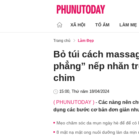
XÃ HỘI
TỔ ẤM
LÀM MẸ
Trang chủ
Làm Đẹp
Bỏ túi cách massag
phẳng” nếp nhăn tr
chim
15:00, Thứ năm 18/04/2024
( PHUNUTODAY )
-
Các nàng nên ch
dụng các bước cơ bản đơn giản nh
Mẹo chăm sóc da mụn ngày hè để để có là
8 mặt nạ mật ong nuôi dưỡng làn da mịn