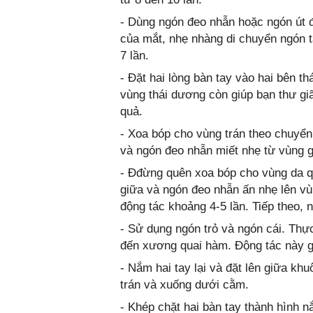
- Dùng ngón đeo nhẫn hoặc ngón út đ
của mắt, nhẹ nhàng di chuyển ngón t
7 lần.
- Đặt hai lòng bàn tay vào hai bên 
vùng thái dương còn giúp bạn thư gi
quả.
- Xoa bóp cho vùng trán theo chuyển 
và ngón đeo nhẫn miết nhẹ từ vùng g
- Đđừng quên xoa bóp cho vùng da q
giữa và ngón đeo nhẫn ấn nhẹ lên vù
động tác khoảng 4-5 lần. Tiếp theo, 
- Sử dụng ngón trỏ và ngón cái. Th
đến xương quai hàm. Động tác này gi
- Nắm hai tay lại và đặt lên giữa kh
trán và xuống dưới cằm.
- Khép chặt hai bàn tay thành hình 