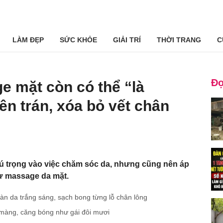
LÀM ĐẸP
SỨC KHỎE
GIẢI TRÍ
THỜI TRANG
C
Đọ
e mặt còn có thể “là
ên trán, xóa bỏ vết chân
ú trọng vào việc chăm sóc da, nhưng cũng nên áp
ư massage da mặt.
n da trắng sáng, sạch bong từng lỗ chân lông
 màng, căng bóng như gái đôi mươi