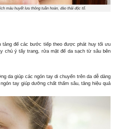
ích máu huyết lưu thông tuần hoàn, đào thải độc tố.
n tảng để các bước tiếp theo được phát huy tối ưu
ãy chú ý tẩy trang, rửa mặt để da sạch từ sâu bên
g da giúp các ngón tay di chuyển trên da dễ dàng
c ngón tay giúp dưỡng chất thấm sâu, tăng hiệu quả