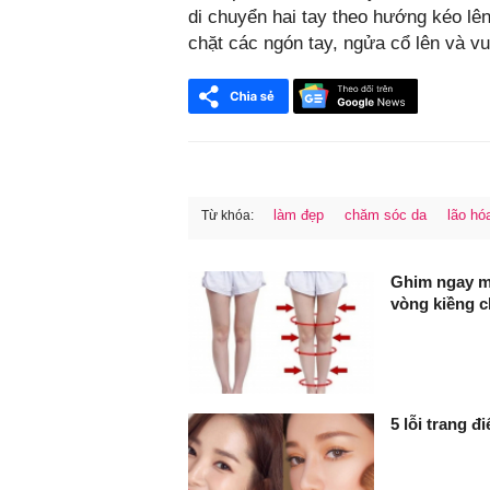
di chuyển hai tay theo hướng kéo l
chặt các ngón tay, ngửa cổ lên và vu
làm đẹp
chăm sóc da
lão hó
Từ khóa:
FaceBook
Ghim ngay mộ
vòng kiềng c
5 lỗi trang đ