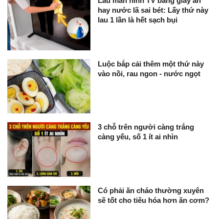
Lau màn hình TV bằng giấy ăn
hay nước lã sai bét: Lấy thứ này
lau 1 lần là hết sạch bụi
Luộc bắp cải thêm một thứ này
vào nồi, rau ngon - nước ngọt
3 chỗ trên người càng trắng
càng yếu, số 1 ít ai nhìn
Có phải ăn cháo thường xuyên
sẽ tốt cho tiêu hóa hơn ăn cơm?