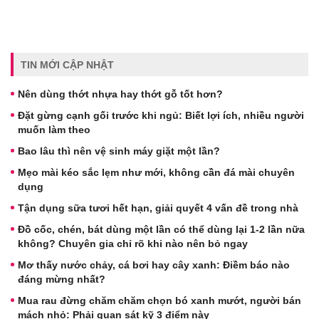
TIN MỚI CẬP NHẬT
Nên dùng thớt nhựa hay thớt gỗ tốt hơn?
Đặt gừng cạnh gối trước khi ngủ: Biết lợi ích, nhiều người
muốn làm theo
Bao lâu thì nên vệ sinh máy giặt một lần?
Mẹo mài kéo sắc lẹm như mới, không cần đá mài chuyên
dụng
Tận dụng sữa tươi hết hạn, giải quyết 4 vấn đề trong nhà
Đồ cốc, chén, bát dùng một lần có thể dùng lại 1-2 lần nữa
không? Chuyên gia chỉ rõ khi nào nên bỏ ngay
Mơ thấy nước chảy, cá bơi hay cây xanh: Điềm báo nào
đáng mừng nhất?
Mua rau đừng chăm chăm chọn bó xanh mướt, người bán
mách nhỏ: Phải quan sát kỹ 3 điểm này