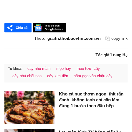
Theo:
giaitri.thoibaovhnt.com.vn
copy link
Tác giả:
Trang Hạ
cây nhú mầm
mẹo hay
mẹo tưới cây
Từ khóa:
cây nhú chồi non
cây kim tiền
nắm gạo vào chậu cây
Kho cá nục thơm ngon, thịt rắn
đanh, không tanh chỉ cần làm
đúng 1 bước theo đầu bếp