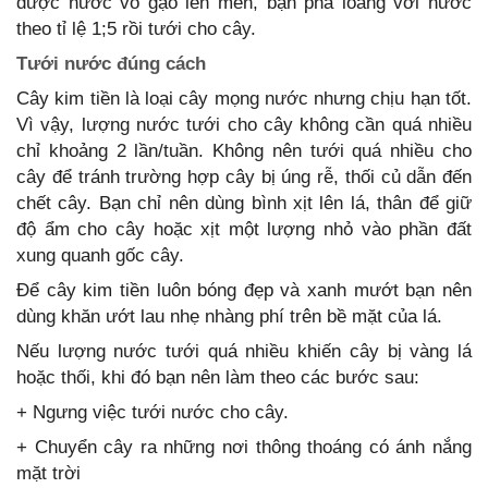
được nước vo gạo lên men, bạn pha loãng với nước
theo tỉ lệ 1;5 rồi tưới cho cây.
Tưới nước đúng cách
Cây kim tiền là loại cây mọng nước nhưng chịu hạn tốt.
Vì vậy, lượng nước tưới cho cây không cần quá nhiều
chỉ khoảng 2 lần/tuần. Không nên tưới quá nhiều cho
cây để tránh trường hợp cây bị úng rễ, thối củ dẫn đến
chết cây. Bạn chỉ nên dùng bình xịt lên lá, thân để giữ
độ ẩm cho cây hoặc xịt một lượng nhỏ vào phần đất
xung quanh gốc cây.
Để cây kim tiền luôn bóng đẹp và xanh mướt bạn nên
dùng khăn ướt lau nhẹ nhàng phí trên bề mặt của lá.
Nếu lượng nước tưới quá nhiều khiến cây bị vàng lá
hoặc thối, khi đó bạn nên làm theo các bước sau:
+ Ngưng việc tưới nước cho cây.
+ Chuyển cây ra những nơi thông thoáng có ánh nắng
mặt trời