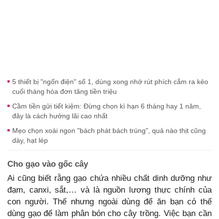
5 thiết bị "ngốn điện" số 1, dùng xong nhớ rút phích cắm ra kẻo
cuối tháng hóa đơn tăng tiền triệu
Cầm tiền gửi tiết kiệm: Đừng chọn kì hạn 6 tháng hay 1 năm,
đây là cách hưởng lãi cao nhất
Mẹo chọn xoài ngon "bách phát bách trúng", quả nào thịt cũng
dày, hạt lép
Cho gạo vào gốc cây
Ai cũng biết rằng gạo chứa nhiều chất dinh dưỡng như
đạm, canxi, sắt,… và là nguồn lương thực chính của
con người. Thế nhưng ngoài dùng để ăn bạn có thể
dùng gạo để làm phân bón cho cây trồng. Việc bạn cần