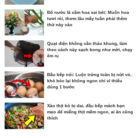
Đổ nước lã cắm hoa sai bét: Muốn hoa
tươi rói, thơm lâu mấy tuần phải thêm
thứ này vào
Quạt điện không cần tháo khung, làm
theo cách này sạch bong như mới, chạy
êm ru
Đầu bếp nói: Luộc trứng toàn bị nứt vỏ,
khó bóc lại không ngon chỉ vì thiếu
đúng 1 bước
Xào thịt bò bị dai, đầu bếp mách bạn
mẹo để miếng thịt mềm ngon, ai ăn cũng
thích