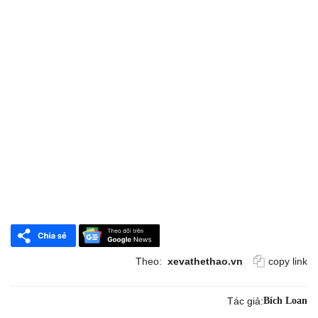
Theo:
xevathethao.vn
copy link
Tác giả:
Bích Loan