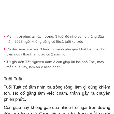
Mệnh trời phúc ai nấy hưởng: 3 tuổi đỏ như son 6 tháng đầu
năm 2023 ngồi không cũng có lộc,1 tuổi xui xẻo
Có đức mặc sức ăn: 3 tuổi có mệnh phú quý Phật Bà che chở
biến nguy thành an giàu có 2 năm tới
Từ giờ đến Tết Nguyên đán: 3 con giáp ăn lộc nhà Trời, may
mắn bủa vây, làm ăn vượng phát
Tuổi Tuất
Tuổi Tuất có tầm nhìn xa trông rộng, làm gì cũng khiêm
tốn. Họ cố gắng làm việc chăm, tránh gây ra chuyện
phiền phức.
Con giáp này không gặp quá nhiều trở ngại trên đường
đời. Họ luôn giữ được hình ảnh tốt trong mắt người