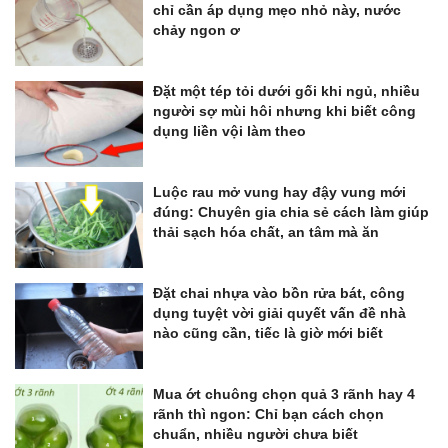
chỉ cần áp dụng mẹo nhỏ này, nước
chảy ngon ơ
Đặt một tép tỏi dưới gối khi ngủ, nhiều
người sợ mùi hôi nhưng khi biết công
dụng liền vội làm theo
Luộc rau mở vung hay đậy vung mới
đúng: Chuyên gia chia sẻ cách làm giúp
thải sạch hóa chất, an tâm mà ăn
Đặt chai nhựa vào bồn rửa bát, công
dụng tuyệt vời giải quyết vấn đề nhà
nào cũng cần, tiếc là giờ mới biết
Mua ớt chuông chọn quả 3 rãnh hay 4
rãnh thì ngon: Chỉ bạn cách chọn
chuẩn, nhiều người chưa biết