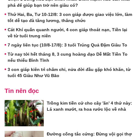
phá để giúp bạn trở nên giàu có?
Thứ Hai, Ba, Tư 10-12/8: 3 con giáp được giao việc lớn, làm
tốt dễ tạo đà tăng lương, thăng chức
Cát Khí quấn quanh người, 4 con giáp thoát nạn, Tiền lại
về từ tuổi trung niên
7 ngày liên tục (10/8-17/8): 3 tuổi Trúng Quả Đậm Giàu To
Từ nay tới hết tháng 8, 3 cung hoàng đạo Dễ Mất Tiền To
nếu thiếu Bình Tĩnh
3 con giáp kiên trì chăm chỉ, nửa đời đầu gặp khó khăn, từ
tuổi 45 Giàu Như Vũ Bão
Tin nên đọc
Trồng kim tiền cứ cho cây 'ăn' 4 thứ này:
Lá xanh mướt, ra hoa rước lộc về nhà
Đường cống tắc cứng: Đừng vội gọi thợ