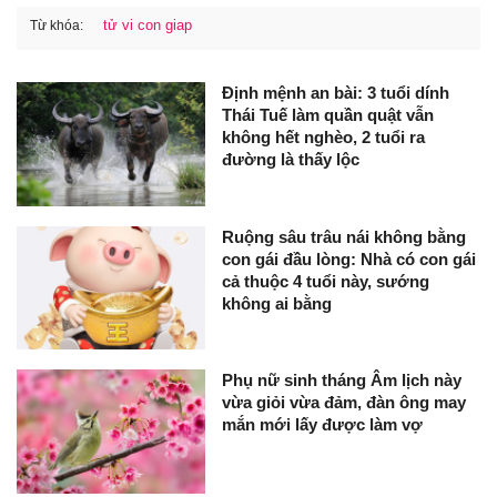
tử vi con giap
Từ khóa:
Định mệnh an bài: 3 tuổi dính
Thái Tuế làm quần quật vẫn
không hết nghèo, 2 tuổi ra
đường là thấy lộc
Ruộng sâu trâu nái không bằng
con gái đầu lòng: Nhà có con gái
cả thuộc 4 tuổi này, sướng
không ai bằng
Phụ nữ sinh tháng Âm lịch này
vừa giỏi vừa đảm, đàn ông may
mắn mới lấy được làm vợ