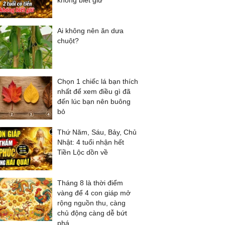
không biết giữ
Ai không nên ăn dưa
chuột?
Chọn 1 chiếc lá bạn thích
nhất để xem điều gì đã
đến lúc bạn nên buông
bỏ
Thứ Năm, Sáu, Bảy, Chủ
Nhật: 4 tuổi nhận hết
Tiền Lộc dồn về
Tháng 8 là thời điểm
vàng để 4 con giáp mở
rộng nguồn thu, càng
chủ động càng dễ bứt
phá