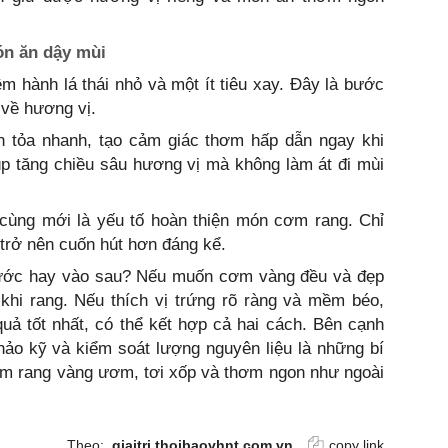
món ăn dậy mùi
m hành lá thái nhỏ và một ít tiêu xay. Đây là bước
 về hương vị.
an tỏa nhanh, tạo cảm giác thơm hấp dẫn ngay khi
p tăng chiều sâu hương vị mà không làm át đi mùi
 cùng mới là yếu tố hoàn thiện món cơm rang. Chỉ
trở nên cuốn hút hơn đáng kể.
rước hay vào sau? Nếu muốn cơm vàng đều và đẹp
khi rang. Nếu thích vị trứng rõ ràng và mềm béo,
uả tốt nhất, có thể kết hợp cả hai cách. Bên cạnh
ảo kỹ và kiểm soát lượng nguyên liệu là những bí
cơm rang vàng ươm, tơi xốp và thơm ngon như ngoài
Theo:
giaitri.thoibaovhnt.com.vn
copy link