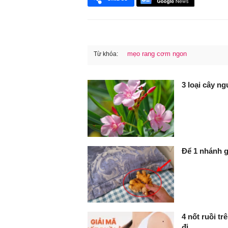
mẹo rang cơm ngon
Từ khóa:
FaceBook
3 loại cây n
Để 1 nhánh g
4 nốt ruồi t
đi