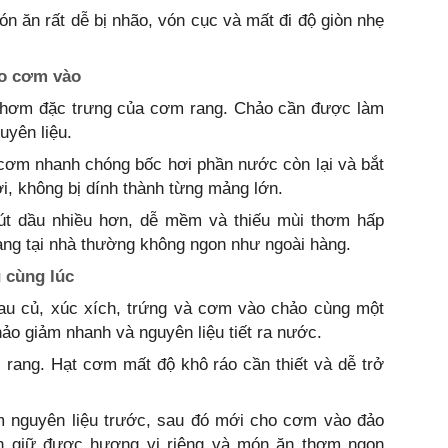
 ăn rất dễ bị nhão, vón cục và mất đi độ giòn nhẹ
ho cơm vào
g thơm đặc trưng của cơm rang. Chảo cần được làm
uyên liệu.
 cơm nhanh chóng bốc hơi phần nước còn lại và bắt
i, không bị dính thành từng mảng lớn.
t dầu nhiều hơn, dễ mềm và thiếu mùi thơm hấp
rang tại nhà thường không ngon như ngoài hàng.
 cùng lúc
 rau củ, xúc xích, trứng và cơm vào chảo cùng một
hảo giảm nhanh và nguyên liệu tiết ra nước.
 rang. Hạt cơm mất độ khô ráo cần thiết và dễ trở
óm nguyên liệu trước, sau đó mới cho cơm vào đảo
n giữ được hương vị riêng và món ăn thơm ngon