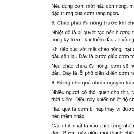
Nếu dùng cơm mới nấu còn nóng, món
đặc trưng của cơm rang ngon.
5. Chảo phải đủ nóng trước khi c
Nhiệt độ là bí quyết tạo nên hươn
nóng kỹ trước khi thêm dầu ăn và ng
Khi tiếp xúc với mặt chảo nóng, hạt
đầu săn lại. Đây là bước giúp cơm tơ
Nếu chảo chưa đủ nóng, cơm sẽ hú
dẫn. Đây là lỗi phổ biến khiến cơm 
6. Đừng cho quá nhiều nguyên liệu
Nhiều người có thói quen cho thịt,
thời điểm. Điều này khiến nhiệt độ c
Hậu quả là cơm bị hấp thay vì được
nên mềm nhão.
Cách tốt nhất là xào chín từng nh
đều. Bước này giúp mọi thành phầ