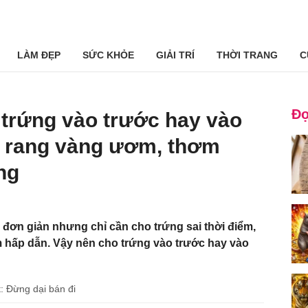
LÀM ĐẸP
SỨC KHỎE
GIẢI TRÍ
THỜI TRANG
C
Đọ
trứng vào trước hay vào
m rang vàng ươm, thơm
ng
ơn giản nhưng chỉ cần cho trứng sai thời điểm,
m hấp dẫn. Vậy nên cho trứng vào trước hay vào
: Đừng dại bán đi