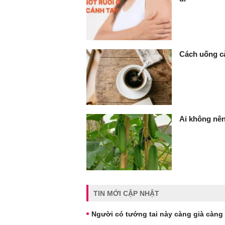
Cách uống cà
Ai không nê
TIN MỚI CẬP NHẬT
Người có tướng tai này càng già càng