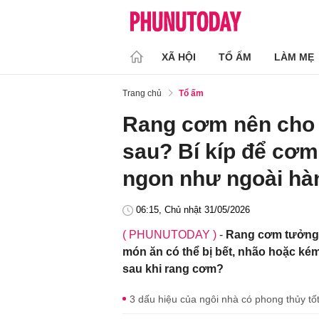
XÃ HỘI
TỔ ẤM
LÀM MẸ
Trang chủ
Tổ ấm
Rang cơm nên cho 
sau? Bí kíp để cơ
ngon như ngoài hà
06:15, Chủ nhật 31/05/2026
( PHUNUTODAY )
-
Rang cơm tưởng đ
món ăn có thể bị bết, nhão hoặc ké
sau khi rang cơm?
3 dấu hiệu của ngôi nhà có phong thủy tốt