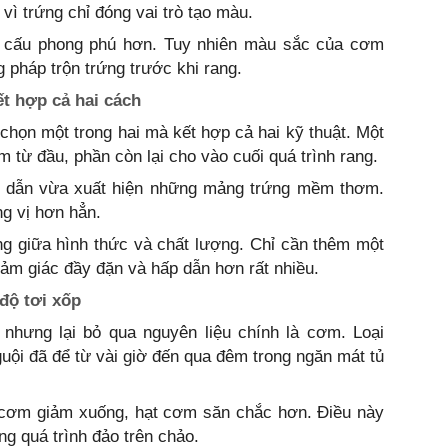
vì trứng chỉ đóng vai trò tạo màu.
t cấu phong phú hơn. Tuy nhiên màu sắc của cơm
pháp trộn trứng trước khi rang.
t hợp cả hai cách
họn một trong hai mà kết hợp cả hai kỹ thuật. Một
 từ đầu, phần còn lại cho vào cuối quá trình rang.
 dẫn vừa xuất hiện những mảng trứng mềm thơm.
g vị hơn hẳn.
g giữa hình thức và chất lượng. Chỉ cần thêm một
ảm giác đầy đặn và hấp dẫn hơn rất nhiều.
độ tơi xốp
 nhưng lại bỏ qua nguyên liệu chính là cơm. Loại
ội đã để từ vài giờ đến qua đêm trong ngăn mát tủ
g cơm giảm xuống, hạt cơm săn chắc hơn. Điều này
ong quá trình đảo trên chảo.