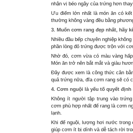
nhận vị béo ngậy của trứng hơn thay 
Ưu điểm lớn nhất là món ăn có kế
thường không vàng đều bằng phương 
3. Muốn cơm rang đẹp nhất, hãy kế
Nhiều đầu bếp chuyên nghiệp không c
phần lòng đỏ trứng được trộn với cơm
Nhờ đó, cơm vừa có màu vàng hấp
Món ăn trở nên bắt mắt và giàu hươn
Đây được xem là công thức cân bằn
quả trứng nữa, đĩa cơm rang sẽ có c
4. Cơm nguội là yếu tố quyết định 
Không ít người tập trung vào trứng
cơm phù hợp nhất để rang là cơm ngu
lạnh.
Khi để nguội, lượng hơi nước tron
giúp cơm ít bị dính và dễ tách rời tr