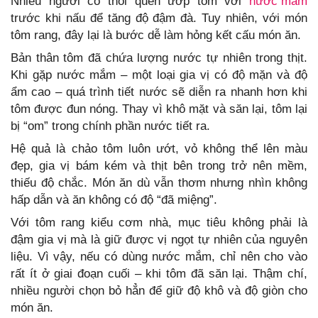
Nhiều người có thói quen ướp tôm với
nước mắm
trước khi nấu để tăng độ đậm đà. Tuy nhiên, với món
tôm rang, đây lại là bước dễ làm hỏng kết cấu món ăn.
Bản thân tôm đã chứa lượng nước tự nhiên trong thịt.
Khi gặp nước mắm – một loại gia vị có độ mặn và độ
ẩm cao – quá trình tiết nước sẽ diễn ra nhanh hơn khi
tôm được đun nóng. Thay vì khô mặt và săn lại, tôm lại
bị “om” trong chính phần nước tiết ra.
Hệ quả là chảo tôm luôn ướt, vỏ không thể lên màu
đẹp, gia vị bám kém và thịt bên trong trở nên mềm,
thiếu độ chắc. Món ăn dù vẫn thơm nhưng nhìn không
hấp dẫn và ăn không có độ “đã miệng”.
Với tôm rang kiểu cơm nhà, mục tiêu không phải là
đậm gia vị mà là giữ được vị ngọt tự nhiên của nguyên
liệu. Vì vậy, nếu có dùng nước mắm, chỉ nên cho vào
rất ít ở giai đoạn cuối – khi tôm đã săn lại. Thậm chí,
nhiều người chọn bỏ hẳn để giữ độ khô và độ giòn cho
món ăn.