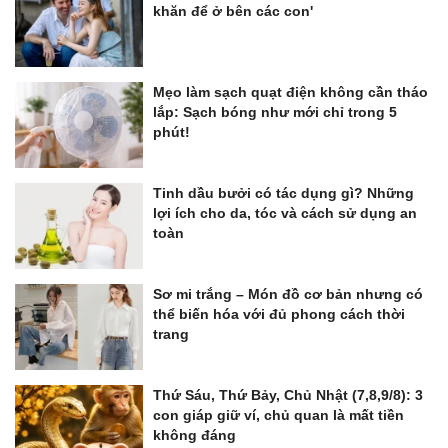
khăn để ở bên các con'
Mẹo làm sạch quạt điện không cần tháo
lắp: Sạch bóng như mới chỉ trong 5
phút!
Tinh dầu bưởi có tác dụng gì? Những
lợi ích cho da, tóc và cách sử dụng an
toàn
Sơ mi trắng – Món đồ cơ bản nhưng có
thể biến hóa với đủ phong cách thời
trang
Thứ Sáu, Thứ Bảy, Chủ Nhật (7,8,9/8): 3
con giáp giữ ví, chủ quan là mất tiền
không đáng