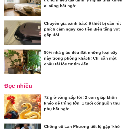
ai cũng bất ngờ
Chuyên gia cảnh báo: 6 thiết bị cần rút
phích cắm ngay kẻo tiền điện tăng vọt
gấp đôi
90% nhà giàu đều đặt những loại cây
này trong phòng khách: Chỉ cần một
chậu tài lộc tự tìm đến
Đọc nhiều
72 giờ vàng sắp tới: 2 con giáp khôn
khéo dễ trúng lớn, 1 tuổi cónguồn thu
phụ bất ngờ
Chồng cũ Lan Phương tiết lộ gặp 'khó