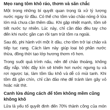
Mẹo rang tôm khô ráo, thơm và săn chắc
Một trong những bí quyết quan trọng là xử lý lượng
nước ngay từ đầu. Có thể cho tôm vào chảo nóng ở lửa
lớn mà chưa cần thêm dầu. Khi gặp nhiệt mạnh, tôm sẽ
tiết nước tự nhiên. Lúc này, chỉ cần đảo đều tay cho
đến khi nước gần cạn rồi tạm trút tôm ra ngoài.
Sau đó, phi hành với một ít dầu, cho tôm trở lại chảo và
tiếp tục rang. Cách làm này giúp loại bỏ phần nước
thừa, đồng thời tạo lớp hương thơm rõ hơn.
Trong suốt quá trình nấu, nên để chảo thoáng, không
đậy nắp. Việc đậy kín sẽ khiến hơi nước ngưng tụ và
rơi ngược lại, làm tôm lâu khô và dễ có mùi tanh. Khi
tôm đã gần chín, chỉ cần đảo nhẹ để tránh làm gãy vỏ
hoặc nát thịt.
Canh lửa đúng cách để tôm không mềm cũng
không khô
Lửa là yếu tố quyết định đến 70% thành công của món