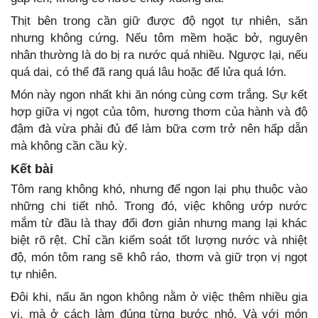
Thịt bên trong cần giữ được độ ngọt tự nhiên, săn
nhưng không cứng. Nếu tôm mềm hoặc bở, nguyên
nhân thường là do bị ra nước quá nhiều. Ngược lại, nếu
quá dai, có thể đã rang quá lâu hoặc để lửa quá lớn.
Món này ngon nhất khi ăn nóng cùng cơm trắng. Sự kết
hợp giữa vị ngọt của tôm, hương thơm của hành và độ
đậm đà vừa phải đủ để làm bữa cơm trở nên hấp dẫn
mà không cần cầu kỳ.
Kết bài
Tôm rang không khó, nhưng để ngon lại phụ thuộc vào
những chi tiết nhỏ. Trong đó, việc không ướp nước
mắm từ đầu là thay đổi đơn giản nhưng mang lại khác
biệt rõ rệt. Chỉ cần kiểm soát tốt lượng nước và nhiệt
độ, món tôm rang sẽ khô ráo, thơm và giữ trọn vị ngọt
tự nhiên.
Đôi khi, nấu ăn ngon không nằm ở việc thêm nhiều gia
vị, mà ở cách làm đúng từng bước nhỏ. Và với món