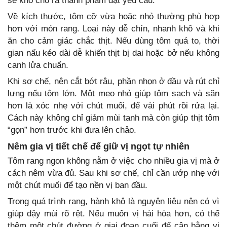
sẽ khó cho ra thành phẩm đạt yêu cầu.
Về kích thước, tôm cỡ vừa hoặc nhỏ thường phù hợp
hơn với món rang. Loại này dễ chín, nhanh khô và khi
ăn cho cảm giác chắc thịt. Nếu dùng tôm quá to, thời
gian nấu kéo dài dễ khiến thịt bị dai hoặc bở nếu không
canh lửa chuẩn.
Khi sơ chế, nên cắt bớt râu, phần nhọn ở đầu và rút chỉ
lưng nếu tôm lớn. Một mẹo nhỏ giúp tôm sạch và săn
hơn là xóc nhẹ với chút muối, để vài phút rồi rửa lại.
Cách này không chỉ giảm mùi tanh mà còn giúp thịt tôm
“gọn” hơn trước khi đưa lên chảo.
Nêm gia vị tiết chế để giữ vị ngọt tự nhiên
Tôm rang ngon không nằm ở việc cho nhiều gia vị mà ở
cách nêm vừa đủ. Sau khi sơ chế, chỉ cần ướp nhẹ với
một chút muối để tạo nền vị ban đầu.
Trong quá trình rang, hành khô là nguyên liệu nên có vì
giúp dậy mùi rõ rệt. Nếu muốn vị hài hòa hơn, có thể
thêm một chút đường ở giai đoạn cuối để cân bằng vị