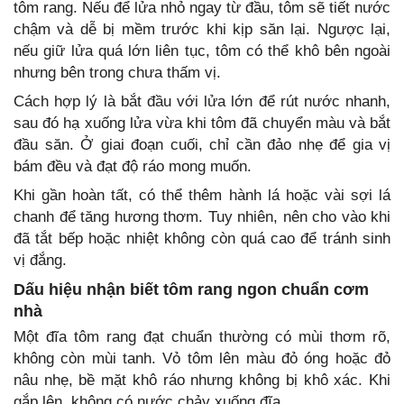
tôm rang. Nếu để lửa nhỏ ngay từ đầu, tôm sẽ tiết nước
chậm và dễ bị mềm trước khi kịp săn lại. Ngược lại,
nếu giữ lửa quá lớn liên tục, tôm có thể khô bên ngoài
nhưng bên trong chưa thấm vị.
Cách hợp lý là bắt đầu với lửa lớn để rút nước nhanh,
sau đó hạ xuống lửa vừa khi tôm đã chuyển màu và bắt
đầu săn. Ở giai đoạn cuối, chỉ cần đảo nhẹ để gia vị
bám đều và đạt độ ráo mong muốn.
Khi gần hoàn tất, có thể thêm hành lá hoặc vài sợi lá
chanh để tăng hương thơm. Tuy nhiên, nên cho vào khi
đã tắt bếp hoặc nhiệt không còn quá cao để tránh sinh
vị đắng.
Dấu hiệu nhận biết tôm rang ngon chuẩn cơm
nhà
Một đĩa tôm rang đạt chuẩn thường có mùi thơm rõ,
không còn mùi tanh. Vỏ tôm lên màu đỏ óng hoặc đỏ
nâu nhẹ, bề mặt khô ráo nhưng không bị khô xác. Khi
gắp lên, không có nước chảy xuống đĩa.