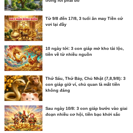
trồng rồi phải bỏ
Từ 9/8 đến 17/8, 3 tuổi ăn may Tiền cứ
vơi lại đầy
10 ngày tới: 3 con giáp mở kho tài lộc,
tiền về từ nhiều nguồn
Thứ Sáu, Thứ Bảy, Chủ Nhật (7,8,9/8): 3
con giáp giữ ví, chủ quan là mất tiền
không đáng
Sau ngày 10/8: 3 con giáp bước vào giai
đoạn nhiều cơ hội, tiền bạc khởi sắc