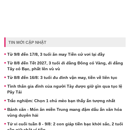
TIN MỚI CẬP NHẬT
Từ 9/8 đến 17/8, 3 tuổi ăn may Tiền cứ vơi lại đầy
Từ 8/8 đến Tết 2027, 3 tuổi đi đằng Đông có Vàng, đi đằng
Tây có Bạc, phất lên vù vù
Từ 8/8 đến 16/8: 3 tuổi đu đỉnh vận may, tiền về liên tục
Tình thân gia đình của người Tày được giữ gìn qua tục lệ
Pây Tái
Trắc nghiệm: Chọn 1 chú mèo bạn thấy ấn tượng nhất
Bánh căn - Món ăn miền Trung mang đậm dấu ấn văn hóa
vùng duyên hải
Tử vi cuối tuần 8 - 9/8: 2 con giáp tiền bạc khởi sắc, 2 tuổi
cần giữ chặt ví tiền