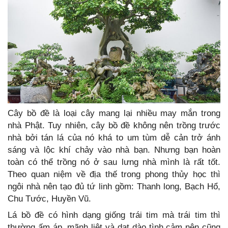
Cây bồ đề là loại cây mang lại nhiều may mắn trong
nhà Phật. Tuy nhiên, cây bồ đề không nên trồng trước
nhà bởi tán lá của nó khá to um tùm dễ cản trở ánh
sáng và lộc khí chảy vào nhà bạn. Nhưng bạn hoàn
toàn có thể trồng nó ở sau lưng nhà mình là rất tốt.
Theo quan niệm về địa thế trong phong thủy học thì
ngôi nhà nên tạo đủ tứ linh gồm: Thanh long, Bạch Hổ,
Chu Tước, Huyền Vũ.
Lá bồ đề có hình dạng giống trái tim mà trái tim thì
thường ấm áp, mãnh liệt và dạt dào tình cảm nên cũng