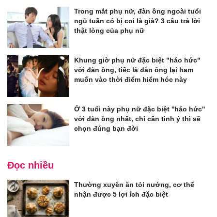
Trong mắt phụ nữ, đàn ông ngoài tuổi
ngũ tuần có bị coi là già? 3 câu trả lời
thật lòng của phụ nữ
Khung giờ phụ nữ đặc biệt "háo hức"
với đàn ông, tiếc là đàn ông lại ham
muốn vào thời điểm hiểm hóc này
Ở 3 tuổi này phụ nữ đặc biệt ''háo hức''
với đàn ông nhất, chỉ cần tinh ý thì sẽ
chọn đúng bạn đời
Đọc nhiều
Thường xuyên ăn tỏi nướng, cơ thể
nhận được 5 lợi ích đặc biệt