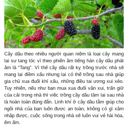
Cây dâu theo nhiều người quan niệm là loại cây mang
lại sự tang tóc vì theo phiên âm tiếng hán cây dâu phát
âm là “Tang”. Vì thế cây dâu rất kỵ trồng trước nhà sẽ
mang lại điềm xấu nhưng lại có thể trồng sau nhà giúp
gia chủ xua đuổi khí xấu, những điều tai ương xui xẻo.
Tuy nhiên, nếu như bạn mua xua đuổi vận xui, trấn giữ
của cải trong nhà thì việc trồng cây dâu tăm lại sau nhà
là hoàn toàn đúng đắn. Linh khí ở cây dâu tằm giúp cho
ngôi nhà của bạn luôn được an toàn, không có gì xâm
nhập được, cuộc sống trong nhà sẽ luôn vui vẻ hài hòa,
êm ấm.