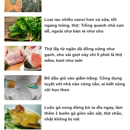
Loại rau nhiều canxi hơn cả sữa, tốt
ngang trứng, thịt: Trồng quanh nhà cực
dễ, ngoài chợ bán rẻ như cho
Thịt lấy từ ngăn đá đông cứng như
gạch, cho vài giọt này chỉ 5 phút là thịt
mềm, tươi như mới
Đổ dầu gió vào giấm trắng: Công dụng
tuyệt vời nhà nào cũng cần, ai biết cũng
vội học theo
Luộc gà xong đừng bỏ ra đĩa ngay, làm
thêm 1 bước gà giòn sần sật, thịt chắc,
chặt không bị nát