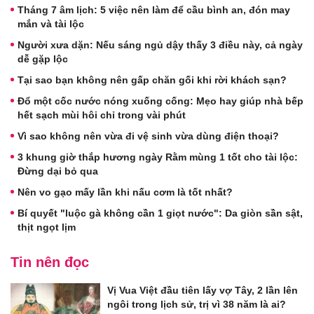
Tháng 7 âm lịch: 5 việc nên làm để cầu bình an, đón may
mắn và tài lộc
Người xưa dặn: Nếu sáng ngủ dậy thấy 3 điều này, cả ngày
dễ gặp lộc
Tại sao bạn không nên gấp chăn gối khi rời khách sạn?
Đổ một cốc nước nóng xuống cống: Mẹo hay giúp nhà bếp
hết sạch mùi hôi chỉ trong vài phút
Vì sao không nên vừa đi vệ sinh vừa dùng điện thoại?
3 khung giờ thắp hương ngày Rằm mùng 1 tốt cho tài lộc:
Đừng dại bỏ qua
Nên vo gạo mấy lần khi nấu cơm là tốt nhất?
Bí quyết "luộc gà không cần 1 giọt nước": Da giòn sần sật,
thịt ngọt lịm
Tin nên đọc
Vị Vua Việt đầu tiên lấy vợ Tây, 2 lần lên
ngôi trong lịch sử, trị vì 38 năm là ai?