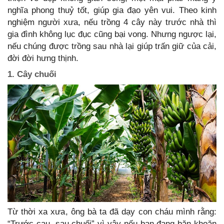
nghĩa phong thuỷ tốt, giúp gia đạo yên vui. Theo kinh
nghiệm người xưa, nếu trồng 4 cây này trước nhà thì
gia đình không lục đục cũng bại vong. Nhưng ngược lại,
nếu chúng được trồng sau nhà lại giúp trấn giữ của cải,
đời đời hưng thịnh.
1. Cây chuối
Từ thời xa xưa, ông bà ta đã dạy con cháu mình rằng:
“Trước cau, sau chuối” vì vậy nếu bạn đang băn khoăn