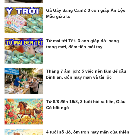
Gà Gáy Sang Canh: 3 con giáp Ăn Lộc
Mẫu giàu to
Từ mai tới Tết: 3 con giáp đời sang
trang mới, đếm tiền mỏi tay
Tháng 7 âm lịch: 5 việc nên làm để cầu
bình an, đón may mắn và tài lộc
Từ 9/8 đến 19/8, 3 tuổi hái ra tiền, Giàu
Có bất ngờ
4 tuổi số đỏ, ôm trọn may mắn của thiên