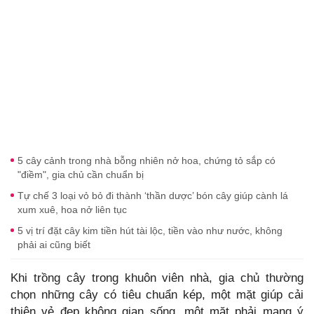
5 cây cảnh trong nhà bỗng nhiên nở hoa, chứng tỏ sắp có
"điềm", gia chủ cần chuẩn bị
Tự chế 3 loại vỏ bỏ đi thành ‘thần dược’ bón cây giúp cành lá
xum xuê, hoa nở liên tục
5 vị trí đặt cây kim tiền hút tài lộc, tiền vào như nước, không
phải ai cũng biết
Khi trồng cây trong khuôn viên nhà, gia chủ thường
chọn những cây có tiêu chuẩn kép, một mặt giúp cải
thiện vẻ đẹp không gian sống, một mặt phải mang ý