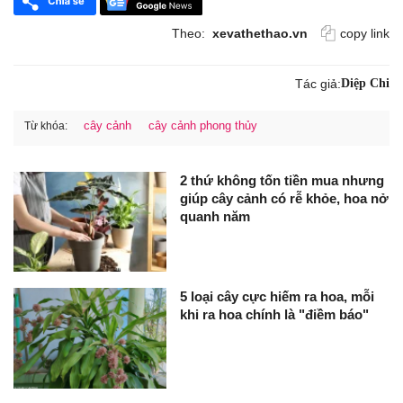
Theo:
xevathethao.vn
copy link
Tác giả:
Diệp Chi
cây cảnh
cây cảnh phong thủy
Từ khóa:
2 thứ không tốn tiền mua nhưng
giúp cây cảnh có rễ khỏe, hoa nở
quanh năm
5 loại cây cực hiếm ra hoa, mỗi
khi ra hoa chính là "điềm báo"