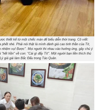
c thiết kế từ một chiếc màn để biểu diễn thời trang. Cô viết:
hết nhé. Phải nói thật là mình đánh giá cao tinh thần của Tít,
n nhiệm vụ! Được". Mọi người thi nhau vào hưởng ứng, gây chú ý
"hết hồn" về con: "Cái gì đấy Tít". Một người bạn liền thích thú
Lý giả gái làm Bắc Đẩu trong Táo Quân.