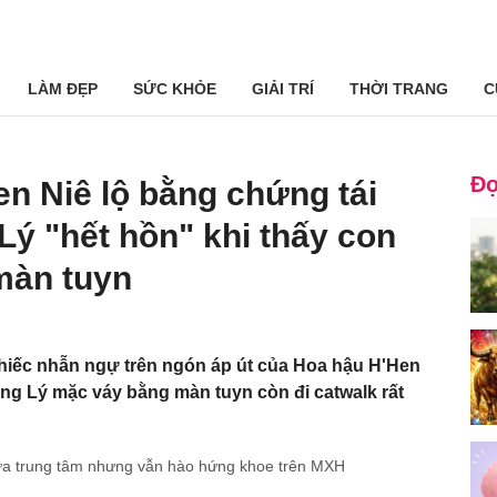
LÀM ĐẸP
SỨC KHỎE
GIẢI TRÍ
THỜI TRANG
C
Đọ
en Niê lộ bằng chứng tái
Lý "hết hồn" khi thấy con
màn tuyn
hiếc nhẫn ngự trên ngón áp út của Hoa hậu H'Hen
ông Lý mặc váy bằng màn tuyn còn đi catwalk rất
iữa trung tâm nhưng vẫn hào hứng khoe trên MXH