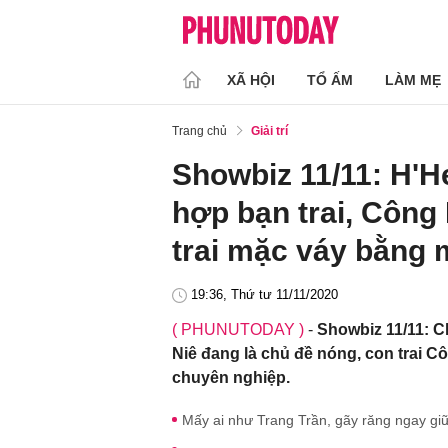
XÃ HỘI
TỔ ẤM
LÀM MẸ
Trang chủ
Giải trí
Showbiz 11/11: H'H
hợp bạn trai, Công 
trai mặc váy bằng 
19:36, Thứ tư 11/11/2020
( PHUNUTODAY )
-
Showbiz 11/11: C
Niê đang là chủ đề nóng, con trai C
chuyên nghiệp.
Mấy ai như Trang Trần, gãy răng ngay g