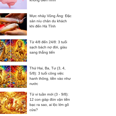
không điển hình
Mực nhảy Vũng Áng: Đặc
sản níu chân du khách
khi đến Hà Tĩnh
Từ 4/8 đến 24/8: 3 tuổi
sạch bách nợ đời, giàu
sang thẳng tiến
Thứ Hai, Ba, Tư (3, 4,
5/8): 3 tuổi công việc
hanh thông, tiền vào như
nước
Tử vi tuần mới (3 - 9/8):
12 con giáp đón vận tiền
bạc ra sao, ai lộc lớn gõ
cửa?