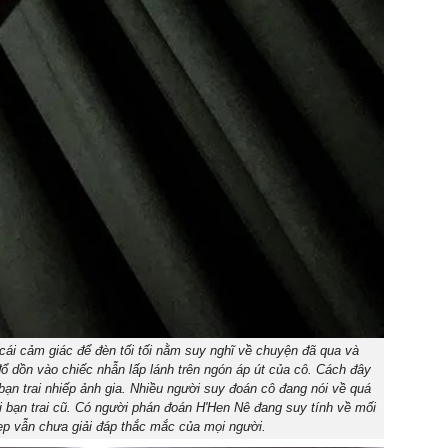
 cái cảm giác để đèn tối tối nằm suy nghĩ về chuyện đã qua và
đổ dồn vào chiếc nhẫn lấp lánh trên ngón áp út của cô. Cách đây
bạn trai nhiếp ảnh gia. Nhiều người suy đoán cô đang nói về quá
với bạn trai cũ. Có người phán đoán H'Hen Nê đang suy tính về mối
ẹp vẫn chưa giải đáp thắc mắc của mọi người.