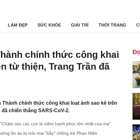
LÀM ĐẸP
SỨC KHỎE
GIẢI TRÍ
THỜI TRANG
C
Đọ
Thành chính thức công khai
ền từ thiện, Trang Trần đã
n Thành chính thức công khai loạt ảnh sao kê trên
o đã chiến thắng SARS-CoV-2.
: "Chăm sóc các con là niềm hạnh phúc lớn nhất của mẹ"
vướng ồn ào bị mỉa mai "bẫy" chồng trẻ Phan Hiển