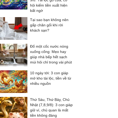
9/8: Tài lộc gõ cửa, cơ
hội kiếm tiền xuất hiện
bất ngờ
Tại sao bạn không nên
gấp chăn gối khi rời
khách sạn?
Đổ một cốc nước nóng
xuống cống: Mẹo hay
giúp nhà bếp hết sạch
mùi hôi chỉ trong vài phút
10 ngày tới: 3 con giáp
mở kho tài lộc, tiền về từ
nhiều nguồn
Thứ Sáu, Thứ Bảy, Chủ
Nhật (7,8,9/8): 3 con giáp
giữ ví, chủ quan là mất
tiền không đáng