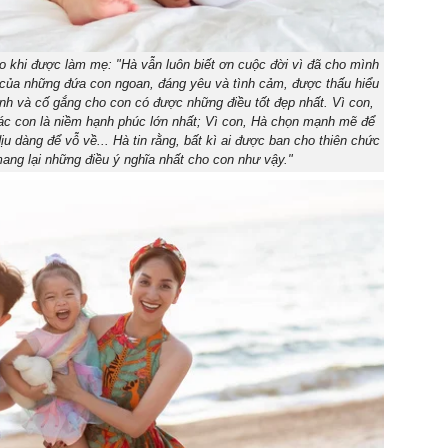
o khi được làm mẹ: "Hà vẫn luôn biết ơn cuộc đời vì đã cho mình
 của những đứa con ngoan, đáng yêu và tình cảm, được thấu hiểu
sinh và cố gắng cho con có được những điều tốt đẹp nhất. Vì con,
ác con là niềm hạnh phúc lớn nhất; Vì con, Hà chọn mạnh mẽ để
u dàng để vỗ về... Hà tin rằng, bất kì ai được ban cho thiên chức
g lại những điều ý nghĩa nhất cho con như vậy."