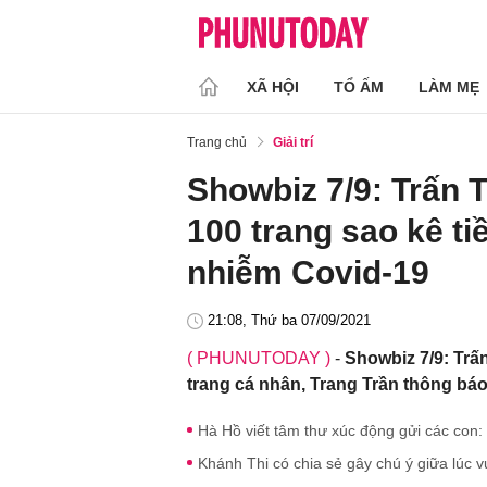
XÃ HỘI
TỔ ẤM
LÀM MẸ
Trang chủ
Giải trí
Showbiz 7/9: Trấn 
100 trang sao kê ti
nhiễm Covid-19
21:08, Thứ ba 07/09/2021
( PHUNUTODAY )
-
Showbiz 7/9: Trấ
trang cá nhân, Trang Trần thông bá
Hà Hồ viết tâm thư xúc động gửi các con
Khánh Thi có chia sẻ gây chú ý giữa lúc 