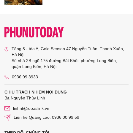
Tầng 5 - tòa A, Gold Season 47 Nguyễn Tuân, Thanh Xuân,
Hà Nội
Số nhà 2B ngõ 175 đường Bát Khối, phường Long Biên,
quận Long Biên, Hà Nội
0936 99 3933
CHỊU TRÁCH NHIỆM NỘI DUNG
Bà Nguyễn Thùy Linh
linhnt@ideaslink.vn
Liên hệ Quảng cáo: 0936 00 99 59
THEO DÕI CHÚNG TÔI