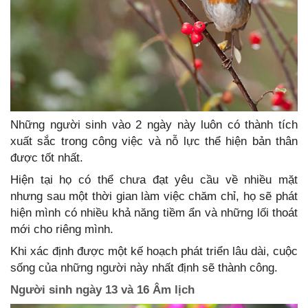
Những người sinh vào 2 ngày này luôn có thành tích
xuất sắc trong công việc và nỗ lực thể hiện bản thân
được tốt nhất.
Hiện tại họ có thể chưa đạt yêu cầu về nhiều mặt
nhưng sau một thời gian làm việc chăm chỉ, họ sẽ phát
hiện mình có nhiều khả năng tiềm ẩn và những lối thoát
mới cho riêng mình.
Khi xác định được một kế hoạch phát triển lâu dài, cuộc
sống của những người này nhất định sẽ thành công.
Người sinh ngày 13 và 16 Âm lịch