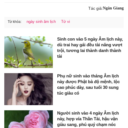
Tác giả:
Ngân Giang
ngày sinh âm lịch
Tử vi
Từ khóa:
Sinh con vào 5 ngày Âm lịch này,
dù trai hay gái đều tài năng vượt
trội, tương lai thành danh thành
tài
Phụ nữ sinh vào tháng Âm lịch
này được Phật bà độ mệnh, lộc
cao phúc dày, sau tuổi 30 sung
túc giàu có
Người sinh vào 4 ngày Âm lịch
này, hợp vía Thần Tài, hậu vận
giàu sang, phú quý chạm nóc