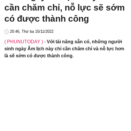
cần chăm chỉ, nỗ lực sẽ sớm
có được thành công
20:46, Thứ ba 15/11/2022
( PHUNUTODAY )
-
Với tài năng sẵn có, những người
sinh ngày Âm lịch này chỉ cần chăm chỉ và nỗ lực hơn
là sẽ sớm có được thành công.