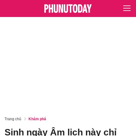
Trang chủ
Khám phá
Sinh ngày Âm lịch này chỉ