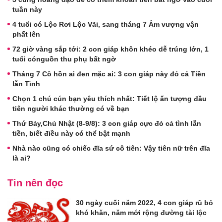
tuần này
4 tuổi có Lộc Rơi Lộc Vãi, sang tháng 7 Âm vượng vận
phất lên
72 giờ vàng sắp tới: 2 con giáp khôn khéo dễ trúng lớn, 1
tuổi cónguồn thu phụ bất ngờ
Tháng 7 Cô hồn ai đen mặc ai: 3 con giáp này đỏ cả Tiền
lẫn Tình
Chọn 1 chú cún bạn yêu thích nhất: Tiết lộ ấn tượng đầu
tiên người khác thường có về bạn
Thứ Bảy,Chủ Nhật (8-9/8): 3 con giáp cực đỏ cả tình lẫn
tiền, biết điều này có thể bật mạnh
Nhà nào cũng có chiếc đĩa sứ cô tiên: Vậy tiên nữ trên đĩa
là ai?
Tin nên đọc
30 ngày cuối năm 2022, 4 con giáp rũ bỏ
khó khăn, năm mới rộng đường tài lộc