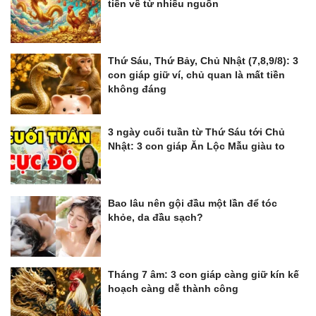
tiền về từ nhiều nguồn
Thứ Sáu, Thứ Bảy, Chủ Nhật (7,8,9/8): 3
con giáp giữ ví, chủ quan là mất tiền
không đáng
3 ngày cuối tuần từ Thứ Sáu tới Chủ
Nhật: 3 con giáp Ăn Lộc Mẫu giàu to
Bao lâu nên gội đầu một lần để tóc
khỏe, da đầu sạch?
Tháng 7 âm: 3 con giáp càng giữ kín kế
hoạch càng dễ thành công