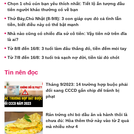
Chọn 1 chú cún bạn yêu thích nhất: Tiết lộ ấn tượng đầu
tiên người khác thường có về bạn
Thứ Bảy,Chủ Nhật (8-9/8): 3 con giáp cực đỏ cả tình lẫn
tiền, biết điều này có thể bật mạnh
Nhà nào cũng có chiếc đĩa sứ cô tiên: Vậy tiên nữ trên đĩa
là ai?
Từ 8/8 đến 16/8: 3 tuổi làm đâu thắng đó, tiền đếm mỏi tay
Từ 7/8 đến 16/8: 3 tuổi trả sạch nợ đời, tiền tài đỏ chót
Tin nên đọc
Tháng 9/2023: 14 trường hợp buộc phải
đổi sang CCCD gắn chip để tránh bị
phạt
Rán trứng chỉ bỏ dầu ăn và hành thôi là
chưa đủ: Hòa thêm thứ này vào từ 2 quả
mà nhiều như 4