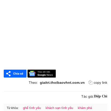
Theo:
giaitri.thoibaovhnt.com.vn
copy link
Tác giả:
Diệp Chi
ghế tình yêu
khách sạn tình yêu
khám phá
Từ khóa: