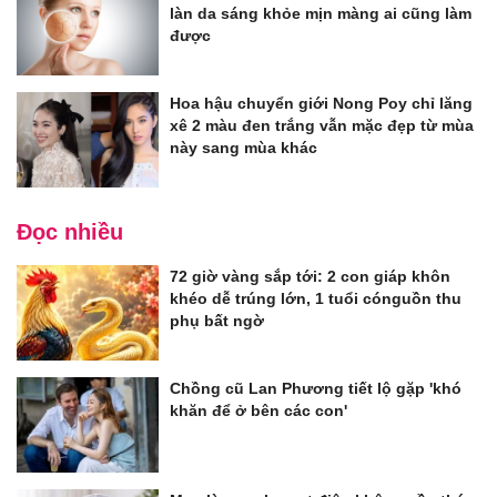
làn da sáng khỏe mịn màng ai cũng làm
được
Hoa hậu chuyển giới Nong Poy chỉ lăng
xê 2 màu đen trắng vẫn mặc đẹp từ mùa
này sang mùa khác
Đọc nhiều
72 giờ vàng sắp tới: 2 con giáp khôn
khéo dễ trúng lớn, 1 tuổi cónguồn thu
phụ bất ngờ
Chồng cũ Lan Phương tiết lộ gặp 'khó
khăn để ở bên các con'