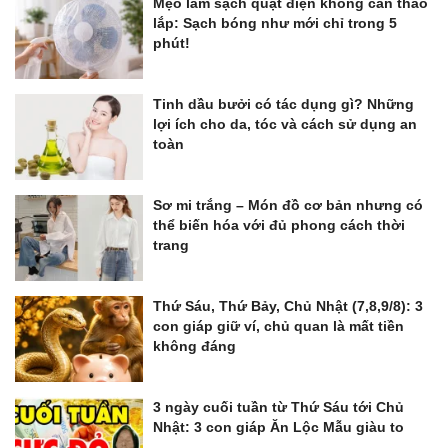
Mẹo làm sạch quạt điện không cần tháo
lắp: Sạch bóng như mới chỉ trong 5
phút!
Tinh dầu bưởi có tác dụng gì? Những
lợi ích cho da, tóc và cách sử dụng an
toàn
Sơ mi trắng – Món đồ cơ bản nhưng có
thể biến hóa với đủ phong cách thời
trang
Thứ Sáu, Thứ Bảy, Chủ Nhật (7,8,9/8): 3
con giáp giữ ví, chủ quan là mất tiền
không đáng
3 ngày cuối tuần từ Thứ Sáu tới Chủ
Nhật: 3 con giáp Ăn Lộc Mẫu giàu to