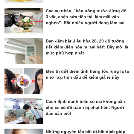
Các cụ nhắc, "bàn uống nước đừng để
3 vật, chặn cửa tiền tài, làm mãi vẫn
nghèo": Rất nhiều người đang làm sai
Ban đêm bật điều hòa 28, 29 độ tưởng
tiết kiệm điện hóa ra 'sai bét': Đây mới là
mức phù hợp nhất
Mẹo trị dứt điểm tình trạng tóc rụng lả tả
nhờ loại tinh dầu dễ kiếm giá rẻ này
Cách định danh biển số mà không cần
chủ xe cũ để tránh bị phạt tiền: Người
dân cần biết
Những nguyên tắc bất di bất dịch giúp