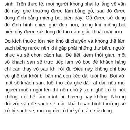
sinh. Trên thực tế, mọi người không phải lo lắng về vấn
đề này, ghế thường được làm bằng gỗ, sau đó được
đóng đinh bằng miếng bọt biển dày. Gỗ được sử dụng
để định hình chiếc ghế đẹp hơn, trong khi miếng bọt
biển dày được sử dụng để tạo cảm giác thoải mái hơn.
Do kích thước lớn nên khó di chuyển và không thể làm
sạch bằng nước nên khi gặp phải những thứ bẩn, người
phục vụ sẽ chọn cách lau. Để tiết kiệm thời gian, một
số khách sạn sẽ trực tiếp làm vỏ bọc để khách hàng
chỉ cần thay vỏ sau khi rời đi. Điều này không chỉ bảo
vệ ghế dài khỏi bị bẩn mà còn kéo dài tuổi thọ. Đối với
một số khách sạn, tuổi thọ của ghế dài rất dài, nếu mọi
người muốn ngồi lên thì nên chú ý xem ghế có bị nứt
không, có thể làm mình bị thương hay không. Nhưng
đối với vấn đề sạch sẽ, các khách sạn bình thường sẽ
xử lý sạch sẽ, mọi người có thể yên tâm sử dụng.