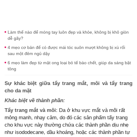
Làm thế nào để móng tay luôn đẹp và khỏe, không bị khô giòn
dễ gãy?
4 mẹo cơ bản để có được mái tóc suôn mượt không bị xù rối
sau một đêm ngủ dậy
6 mẹo làm đẹp từ mật ong loại bỏ tế bào chết, giúp da sáng bật
tông
Sự khác biệt giữa tẩy trang mắt, môi và tẩy trang
cho da mặt
Khác biệt về thành phần
:
Tẩy trang mắt và môi
: Da ở khu vực mắt và môi rất
mỏng manh, nhạy cảm, do đó các sản phẩm tẩy trang
cho khu vực này thường chứa các thành phần dịu nhẹ
như isododecane, dầu khoáng, hoặc các thành phần tự