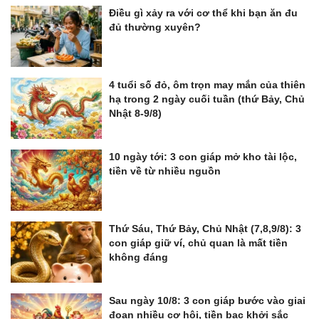
Điều gì xảy ra với cơ thể khi bạn ăn đu
đủ thường xuyên?
4 tuổi số đỏ, ôm trọn may mắn của thiên
hạ trong 2 ngày cuối tuần (thứ Bảy, Chủ
Nhật 8-9/8)
10 ngày tới: 3 con giáp mở kho tài lộc,
tiền về từ nhiều nguồn
Thứ Sáu, Thứ Bảy, Chủ Nhật (7,8,9/8): 3
con giáp giữ ví, chủ quan là mất tiền
không đáng
Sau ngày 10/8: 3 con giáp bước vào giai
đoạn nhiều cơ hội, tiền bạc khởi sắc