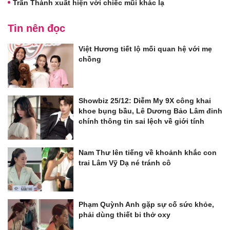
Trấn Thành xuất hiện với chiếc mũi khác lạ
Tin nên đọc
Việt Hương tiết lộ mối quan hệ với mẹ
chồng
Showbiz 25/12: Diễm My 9X công khai
khoe bụng bầu, Lê Dương Bảo Lâm đinh
chính thông tin sai lệch về giới tính
Nam Thư lên tiếng về khoảnh khắc con
trai Lâm Vỹ Dạ né tránh cô
Phạm Quỳnh Anh gặp sự cố sức khỏe,
phải dùng thiết bi thở oxy