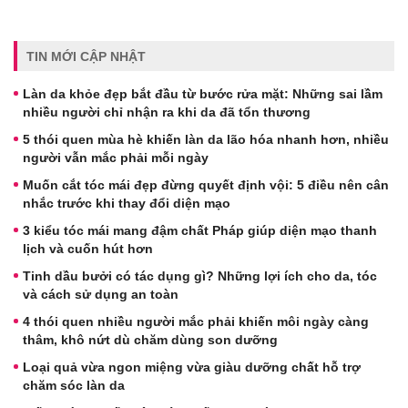
TIN MỚI CẬP NHẬT
Làn da khỏe đẹp bắt đầu từ bước rửa mặt: Những sai lầm
nhiều người chỉ nhận ra khi da đã tổn thương
5 thói quen mùa hè khiến làn da lão hóa nhanh hơn, nhiều
người vẫn mắc phải mỗi ngày
Muốn cắt tóc mái đẹp đừng quyết định vội: 5 điều nên cân
nhắc trước khi thay đổi diện mạo
3 kiểu tóc mái mang đậm chất Pháp giúp diện mạo thanh
lịch và cuốn hút hơn
Tinh dầu bưởi có tác dụng gì? Những lợi ích cho da, tóc
và cách sử dụng an toàn
4 thói quen nhiều người mắc phải khiến môi ngày càng
thâm, khô nứt dù chăm dùng son dưỡng
Loại quả vừa ngon miệng vừa giàu dưỡng chất hỗ trợ
chăm sóc làn da