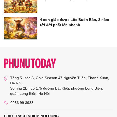
4 con giáp được Lộc Buôn Bán, 2 năm
tới đời phất lên nhanh
Tầng 5 - tòa A, Gold Season 47 Nguyễn Tuân, Thanh Xuân,
Hà Nội
Số nhà 2B ngõ 175 đường Bát Khối, phường Long Biên,
quận Long Biên, Hà Nội
0936 99 3933
CHỊU TRÁCH NHIỆM NỘI DUNG