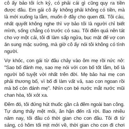
cô ấy bảo tôi ích kỷ, có phải cái gì cũng quy ra tiền
được đâu. Em gái cô ấy không phải không có tiền, mà
là mới xuống lạ lẫm, muốn ở đây cho quen đã. Tôi cáu,
nhất quyết không nghe thì vợ bảo tôi là người chỉ biết
mình, sống chẳng có trước có sau. Tôi điên quá nên tát
cho vợ một cái, tôi đi làm sấp ngửa, bục mặt để vợ con
ăn sung mặc sướng, mà giờ cô ấy nói tôi không có tình
người.
Vợ khóc, con gái từ đâu chảy vào ôm mẹ rồi nức nở:
"Sao bố đánh mẹ, sao mẹ nói với con bố tốt lắm, bố là
người bố tuyệt vời nhất trên đời. Mẹ bảo hai mẹ con
phải thương bố, vì bố đi làm vất vả, sao con ngoan rồi
mà bố còn đánh mẹ". Nhìn con bé nước mắt nước mũi
chan hòa, tôi xót xa.
Đêm đó, tôi đứng hút thuốc gần cả đêm ngoài ban công.
Tự dưng thấy mệt mỏi, ân hận đến rã rời. Bao nhiêu
năm nay, tôi đâu có thời gian cho con đâu. Tôi đi từ
sáng, có hôm tối mịt mới về, thời gian cho con đi chơi