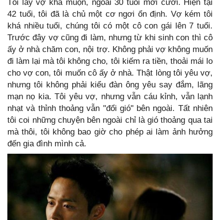
Tôi lấy vợ khá muộn, ngoài 30 tuổi mới cưới. Hiện tại
42 tuổi, tôi đã là chủ một cơ ngơi ổn định. Vợ kém tôi
khá nhiều tuổi, chúng tôi có một cô con gái lên 7 tuổi.
Trước đây vợ cũng đi làm, nhưng từ khi sinh con thì cô
ấy ở nhà chăm con, nội trợ. Không phải vợ không muốn
đi làm lại mà tôi không cho, tôi kiếm ra tiền, thoải mái lo
cho vợ con, tôi muốn cô ấy ở nhà. Thật lòng tôi yêu vợ,
nhưng tôi không phải kiểu đàn ông yêu say đắm, lãng
mạn nọ kia. Tôi yêu vợ, nhưng vẫn cáu kỉnh, vẫn lạnh
nhạt và thỉnh thoảng vẫn "đổi gió" bên ngoài. Tất nhiên
tôi coi những chuyện bên ngoài chỉ là gió thoảng qua tai
mà thôi, tôi không bao giờ cho phép ai làm ảnh hưởng
đến gia đình mình cả.