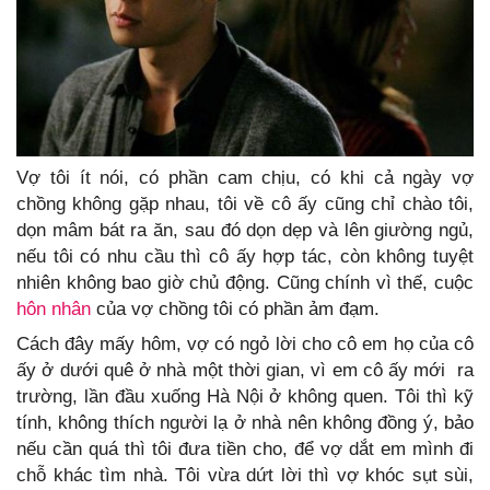
Vợ tôi ít nói, có phần cam chịu, có khi cả ngày vợ
chồng không gặp nhau, tôi về cô ấy cũng chỉ chào tôi,
dọn mâm bát ra ăn, sau đó dọn dẹp và lên giường ngủ,
nếu tôi có nhu cầu thì cô ấy hợp tác, còn không tuyệt
nhiên không bao giờ chủ động. Cũng chính vì thế, cuộc
hôn nhân
của vợ chồng tôi có phần ảm đạm.
Cách đây mấy hôm, vợ có ngỏ lời cho cô em họ của cô
ấy ở dưới quê ở nhà một thời gian, vì em cô ấy mới ra
trường, lần đầu xuống Hà Nội ở không quen. Tôi thì kỹ
tính, không thích người lạ ở nhà nên không đồng ý, bảo
nếu cần quá thì tôi đưa tiền cho, để vợ dắt em mình đi
chỗ khác tìm nhà. Tôi vừa dứt lời thì vợ khóc sụt sùi,