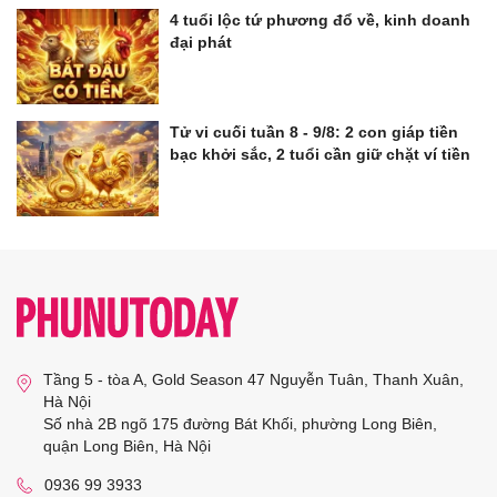
4 tuổi lộc tứ phương đổ về, kinh doanh
đại phát
Tử vi cuối tuần 8 - 9/8: 2 con giáp tiền
bạc khởi sắc, 2 tuổi cần giữ chặt ví tiền
Tầng 5 - tòa A, Gold Season 47 Nguyễn Tuân, Thanh Xuân,
Hà Nội
Số nhà 2B ngõ 175 đường Bát Khối, phường Long Biên,
quận Long Biên, Hà Nội
0936 99 3933