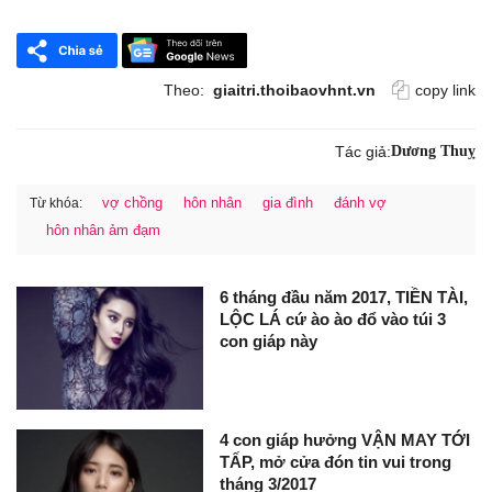
Theo:
giaitri.thoibaovhnt.vn
copy link
Tác giả:
Dương Thuỵ
vợ chồng
hôn nhân
gia đình
đánh vợ
Từ khóa:
hôn nhân ảm đạm
6 tháng đầu năm 2017, TIỀN TÀI,
LỘC LÁ cứ ào ào đổ vào túi 3
con giáp này
4 con giáp hưởng VẬN MAY TỚI
TẤP, mở cửa đón tin vui trong
tháng 3/2017