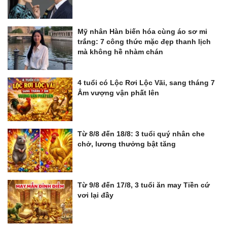
Mỹ nhân Hàn biến hóa cùng áo sơ mi
trắng: 7 công thức mặc đẹp thanh lịch
mà không hề nhàm chán
4 tuổi có Lộc Rơi Lộc Vãi, sang tháng 7
Âm vượng vận phất lên
Từ 8/8 đến 18/8: 3 tuổi quý nhân che
chở, lương thưởng bật tăng
Từ 9/8 đến 17/8, 3 tuổi ăn may Tiền cứ
vơi lại đầy