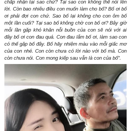
chấp nhận tại sao chứ? Tại sao con không thể nói lên
lời. Còn bao nhiêu điều con muốn làm cho bố? Bố ơi bố
ơi phải đợi con chứ. Sao bố lại không cho con ôm bố
một lần cuối? Tại sao bố không chờ con bố ơi? Bây giờ
mỗi lần gặp khó khăn nỗi buồn của con sẽ nói với ai
đây bố ơi con đau quá.
Con đau lắm bố ơi, làm sao con
có thể gặp bố đây. Bố hãy nhiệm màu vào mỗi giấc mơ
của con nhé. Con còn chưa có lời nào với bố mà. Con
còn chưa nói. Con mong kiếp sau vẫn là con của bố".