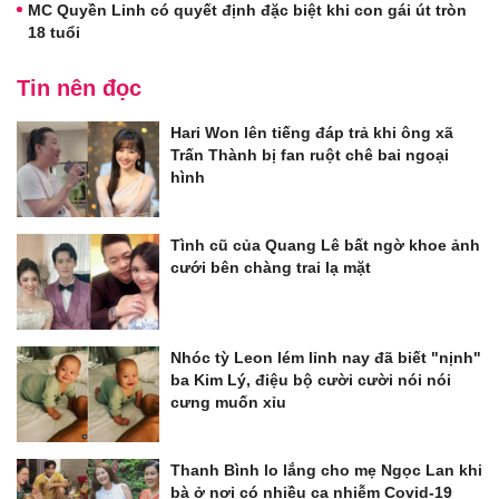
MC Quyền Linh có quyết định đặc biệt khi con gái út tròn
18 tuổi
Tin nên đọc
Hari Won lên tiếng đáp trả khi ông xã
Trấn Thành bị fan ruột chê bai ngoại
hình
Tình cũ của Quang Lê bất ngờ khoe ảnh
cưới bên chàng trai lạ mặt
Nhóc tỳ Leon lém lỉnh nay đã biết "nịnh"
ba Kim Lý, điệu bộ cười cười nói nói
cưng muốn xỉu
Thanh Bình lo lắng cho mẹ Ngọc Lan khi
bà ở nơi có nhiều ca nhiễm Covid-19