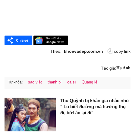
Theo:
khoevadep.com.vn
copy link
Tác giả:
Hạ Anh
sao việt
thanh bi
ca sĩ
Quang lê
Từ khóa:
Thu Quỳnh bị khán giả nhắc nhở
" Lo biết đường mà hưởng thụ
đi, bớt ác lại đi"