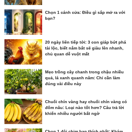
Chọn 1 cánh cửa: Điều gì sắp mở ra với
bạn?
20 ngày liên tiếp tới: 3 con giáp bứt phá
tài lộc, biết nắm bắt sẽ giàu lên nhanh,
chủ quan dễ vuột mất
Mẹo trồng cây chanh trong chậu nhiều
quả, lá xanh quanh năm: Chỉ cần làm
đúng vài điều này
Chuối chín vàng hay chuối chín vàng có
đốm nâu: Loại nào tốt hơn? Câu trả lời
khiến nhiều người bất ngờ
Chọn 1 đôi chim bạn thích nhất: Khám