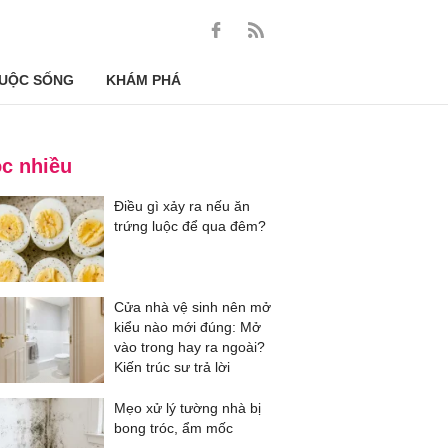
UỘC SỐNG
KHÁM PHÁ
c nhiều
Điều gì xảy ra nếu ăn
trứng luộc để qua đêm?
Cửa nhà vệ sinh nên mở
kiểu nào mới đúng: Mở
vào trong hay ra ngoài?
Kiến trúc sư trả lời
Mẹo xử lý tường nhà bị
bong tróc, ẩm mốc