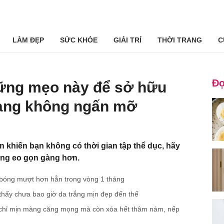
LÀM ĐẸP
SỨC KHỎE
GIẢI TRÍ
THỜI TRANG
C
Đọ
ững mẹo này để sở hữu
àng không ngấn mỡ
n khiến bạn không có thời gian tập thể dục, hãy
òng eo gọn gàng hơn.
 bóng mượt hơn hẳn trong vòng 1 tháng
thấy chưa bao giờ da trắng mịn đẹp đến thế
 chỉ mịn màng căng mọng mà còn xóa hết thâm nám, nếp