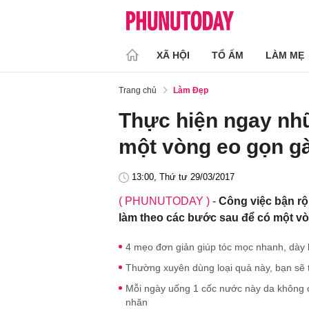
XÃ HỘI
TỔ ẤM
LÀM MẸ
Trang chủ
Làm Đẹp
Thực hiện ngay nh
một vòng eo gọn g
13:00, Thứ tư 29/03/2017
( PHUNUTODAY )
-
Công việc bận rộ
làm theo các bước sau để có một v
4 mẹo đơn giản giúp tóc mọc nhanh, dày
Thường xuyên dùng loại quả này, bạn sẽ 
Mỗi ngày uống 1 cốc nước này da không
nhăn